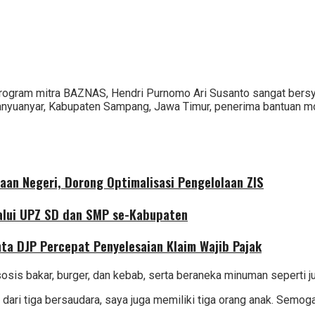
program mitra BAZNAS, Hendri Purnomo Ari Susanto sangat bers
anyuanyar, Kabupaten Sampang, Jawa Timur, penerima bantuan 
aan Negeri, Dorong Optimalisasi Pengelolaan ZIS
alui UPZ SD dan SMP se-Kabupaten
nta DJP Percepat Penyelesaian Klaim Wajib Pajak
osis bakar, burger, dan kebab, serta beraneka minuman seperti j
 dari tiga bersaudara, saya juga memiliki tiga orang anak. Sem