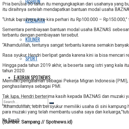
FASHION
Pria berusia 30 tahun itu mengungkapkan dari usahanya yang b
itu diraihnya setelah mendapatkan bantuan modal usaha BAZNA
“Untuk bersihnya, kira-kira perhari itu Rp100.000 – Rp150.000,” 
KESEHATAN
Sementara pembiayaan bantuan modal usaha BAZNAS sebesar Rp
terbantu dengan pembiayaan tersebut.
KULINER
“Alhamdulillah, tentunya sangat terbantu karena semakin banya
Rasa syukur Hendri berlipat ganda karena kini ia bisa mencari 
SPORT
Hingga pada tahun 2019 akhir, ia beserta sang istri yang kala 
tahun 2020.
E-KORAN SPOTNEWS
Memiliki pengalaman sebagai Pekerja Migran Indonesia (PMI),
penghasilannya sebagai PMI.
Tak lupa, Hendri berterima kasih kepada BAZNAS dan muzaki 
“Alhamdulillah, lebih bersyukur memiliki usaha di sini kampun
para muzaki yang telah membantu usaha saya dan keluarga,”tut
No Result
(Sumber: Sampang // Spotnews.id)