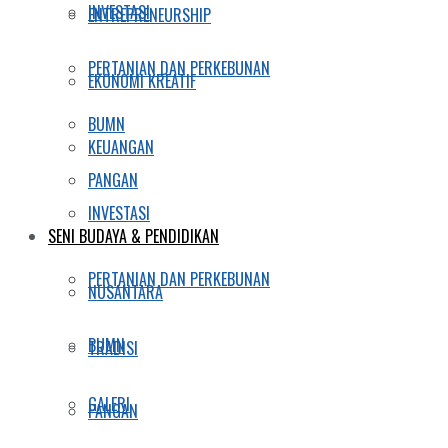
INVESTASI
ENTREPRENEURSHIP
PERTANIAN DAN PERKEBUNAN
EKONOMI KREATIF
BUMN
KEUANGAN
PANGAN
INVESTASI
SENI BUDAYA & PENDIDIKAN
PERTANIAN DAN PERKEBUNAN
NUSANTARA
BUMN
TRADISI
GALERI
PANGAN