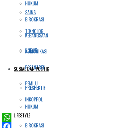
HUKUM
SAINS
BIROKRASI
TEKNOLOGI
KEBANGSAAN
SOSOK
KOMUNIKASI
PESANTREN
SOSIAL DAN POLITIK
PEMILU
PRESPEKTIF
INKOPPOL
HUKUM
LIFESTYLE
BIROKRASI
WhatsApp