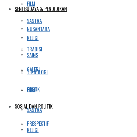
FILM
SENI BUDAYA & PENDIDIKAN
SASTRA
NUSANTARA
RELIGI
TRADISI
SAINS
GALERI
TEKNOLOGI
SOSOK
FILM
SOSIAL DAN POLITIK
SASTRA
PRESPEKTIF
RELIGI