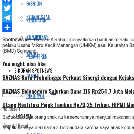
FASHION
Facebook
KEBANGSAAN
Twitter
KESEHATAN
Telegram
KOMUNIKASI
Share
KULINER
Spotnews.id –
Baznas Kembali menyallurkan bantuan melalui 
pelaku Usaha Mikro Kecil Menengah (UMKM) asal Kelurahan B
(BMD) Sampang.
SPORT
PESANTREN
You might also like
E-KORAN SPOTNEWS
PEMILU
BAZNAS Kota Probolinggo Perkuat Sinergi dengan Kejaks
BAZNAS Bojonegoro Salurkan Dana ZIS Rp254,7 Juta Mel
INKOPPOL
Utang Restitusi Pajak Tembus Rp70,25 Triliun, HIPMI Mi
No Result
LIFESTYLE
Bapak dari tiga orang anak itu kesehariannya menjual makanan s
View All Result
“Lapak ini saya beri nama 3 bersaudara karena saya anak kedua