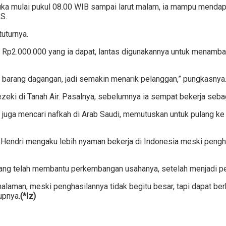
uka mulai pukul 08.00 WIB sampai larut malam, ia mampu mendap
S.
tuturnya.
2.000.000 yang ia dapat, lantas digunakannya untuk menambah
k barang dagangan, jadi semakin menarik pelanggan,” pungkasnya
rezeki di Tanah Air. Pasalnya, sebelumnya ia sempat bekerja seba
itu juga mencari nafkah di Arab Saudi, memutuskan untuk pulang k
 Hendri mengaku lebih nyaman bekerja di Indonesia meski pengha
yang telah membantu perkembangan usahanya, setelah menjadi 
g halaman, meski penghasilannya tidak begitu besar, tapi dapat
upnya.
(*Iz)