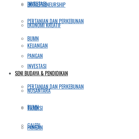
INVESTASI
ENTREPRENEURSHIP
PERTANIAN DAN PERKEBUNAN
EKONOMI KREATIF
BUMN
KEUANGAN
PANGAN
INVESTASI
SENI BUDAYA & PENDIDIKAN
PERTANIAN DAN PERKEBUNAN
NUSANTARA
BUMN
TRADISI
GALERI
PANGAN