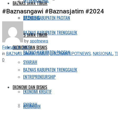
INTERNASIONAL
BAZNAS JAWA TIMUR
#Baznasngawi #Baznasjatim #2024
TRENDING
BAZNAS KABUPATEN PACITAN
BAZNAS KABUPATEN TRENGGALEK
BAZNAS JAWA TIMUR
by
spotnews
Februari 8, 2024
EKONOMI DAN BISNIS
BAZNAS KABUPATEN PACITAN
in
BAZNAS JAWA TIMUR
,
E-KORAN SPOTNEWS
,
NASIONAL
,
T
0
SYARIAH
BAZNAS KABUPATEN TRENGGALEK
ENTREPRENEURSHIP
EKONOMI DAN BISNIS
EKONOMI KREATIF
SYARIAH
KEUANGAN