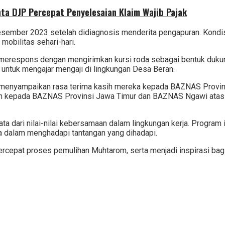
nta DJP Percepat Penyelesaian Klaim Wajib Pajak
Desember 2023 setelah didiagnosis menderita pengapuran. Kond
mobilitas sehari-hari.
merespons dengan mengirimkan kursi roda sebagai bentuk dukun
ntuk mengajar mengaji di lingkungan Desa Beran.
ga menyampaikan rasa terima kasih mereka kepada BAZNAS Provi
h kepada BAZNAS Provinsi Jawa Timur dan BAZNAS Ngawi atas k
a dari nilai-nilai kebersamaan dalam lingkungan kerja. Program i
 dalam menghadapi tantangan yang dihadapi.
pat proses pemulihan Muhtarom, serta menjadi inspirasi bagi 