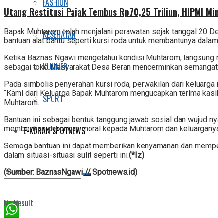
FASHION
Utang Restitusi Pajak Tembus Rp70,25 Triliun, HIPMI Mi
Bapak Muhtarom telah menjalani perawatan sejak tanggal 20 
KESEHATAN
bantuan alat bantu seperti kursi roda untuk membantunya dalam 
Ketika Baznas Ngawi mengetahui kondisi Muhtarom, langsung 
KULINER
sebagai toko Masyarakat Desa Beran mencerminkan semangat u
Pada simbolis penyerahan kursi roda, perwakilan dari keluar
“Kami dari Keluarga Bapak Muhtarom mengucapkan terima kasi
SPORT
Muhtarom.
Bantuan ini sebagai bentuk tanggung jawab sosial dan wujud nyat
memberikan dukungan moral kepada Muhtarom dan keluarganya
E-KORAN SPOTNEWS
Semoga bantuan ini dapat memberikan kenyamanan dan memperce
dalam situasi-situasi sulit seperti ini.
(*Iz)
(Sumber: BaznasNgawi // Spotnews.id)
No Result