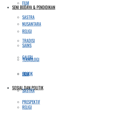
FILM
SENI BUDAYA & PENDIDIKAN
SASTRA
NUSANTARA
RELIGI
TRADISI
SAINS
GALERI
TEKNOLOGI
SOSOK
FILM
SOSIAL DAN POLITIK
SASTRA
PRESPEKTIF
RELIGI