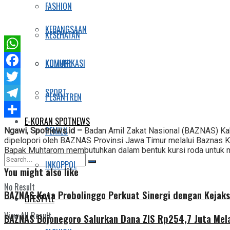
FASHION
KEBANGSAAN
KESEHATAN
WhatsApp
KOMUNIKASI
KULINER
Facebook
SPORT
Twitter
PESANTREN
Telegram
E-KORAN SPOTNEWS
Share
PEMILU
Ngawi, Spotnews.id –
Badan Amil Zakat Nasional (BAZNAS) K
dipelopori oleh BAZNAS Provinsi Jawa Timur melalui Baznas 
Bapak Muhtarom membutuhkan dalam bentuk kursi roda untuk 
INKOPPOL
You might also like
No Result
BAZNAS Kota Probolinggo Perkuat Sinergi dengan Kejaks
LIFESTYLE
View All Result
BAZNAS Bojonegoro Salurkan Dana ZIS Rp254,7 Juta Mel