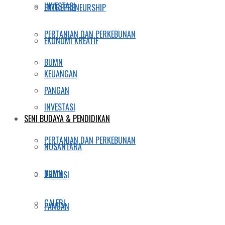
INVESTASI
ENTREPRENEURSHIP
PERTANIAN DAN PERKEBUNAN
EKONOMI KREATIF
BUMN
KEUANGAN
PANGAN
INVESTASI
SENI BUDAYA & PENDIDIKAN
PERTANIAN DAN PERKEBUNAN
NUSANTARA
BUMN
TRADISI
GALERI
PANGAN