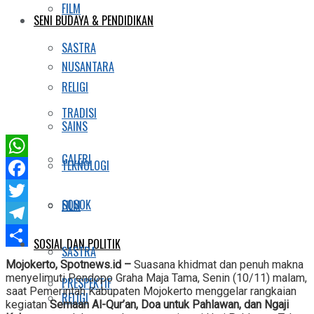
FILM
SENI BUDAYA & PENDIDIKAN
SASTRA
NUSANTARA
RELIGI
TRADISI
SAINS
GALERI
TEKNOLOGI
WhatsApp
Facebook
SOSOK
FILM
Twitter
Telegram
SOSIAL DAN POLITIK
SASTRA
Share
Mojokerto, Spotnews.id –
Suasana khidmat dan penuh makna
menyelimuti Pendopo Graha Maja Tama, Senin (10/11) malam,
PRESPEKTIF
saat Pemerintah Kabupaten Mojokerto menggelar rangkaian
RELIGI
kegiatan
Semaan Al-Qur’an, Doa untuk Pahlawan, dan Ngaji