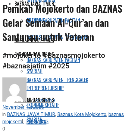
INTERNASIONAL
BAZNAS JAWA TIMUR
Pemkab Mojokerto dan BAZNAS
Gelar Semaan Al-Qur’an dan
TRENDING
BAZNAS KABUPATEN PACITAN
Santunan untuk Veteran
BAZNAS KABUPATEN TRENGGALEK
BAZNAS JAWA TIMUR
#mojokerto #Baznasmojokerto
EKONOMI DAN BISNIS
BAZNAS KABUPATEN PACITAN
#baznasjatim #2025
SYARIAH
BAZNAS KABUPATEN TRENGGALEK
ENTREPRENEURSHIP
EKONOMI DAN BISNIS
by
spotnews
EKONOMI KREATIF
November 12, 2025
in
BAZNAS JAWA TIMUR
,
Baznas Kota Mojokerto
,
baznas
SYARIAH
mojokerto
,
TRENDING
KEUANGAN
0