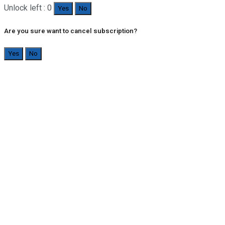
Unlock left : 0
Yes
No
Are you sure want to cancel subscription?
Yes
No