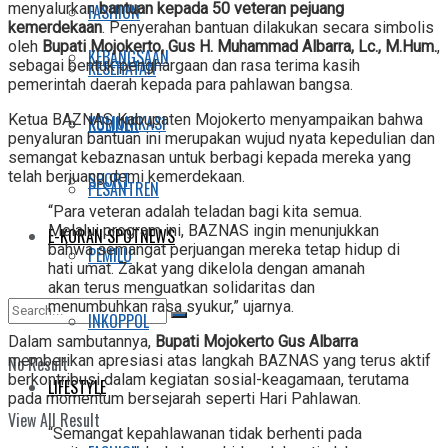
menyalurkan
bantuan kepada 50 veteran pejuang
FASHION
kemerdekaan
. Penyerahan bantuan dilakukan secara simbolis
oleh
Bupati Mojokerto, Gus H. Muhammad Albarra, Lc., M.Hum.
,
KEBANGSAAN
KESEHATAN
sebagai bentuk penghargaan dan rasa terima kasih
pemerintah daerah kepada para pahlawan bangsa.
Ketua BAZNAS Kabupaten Mojokerto menyampaikan bahwa
KOMUNIKASI
KULINER
penyaluran bantuan ini merupakan wujud nyata kepedulian dan
semangat kebaznasan untuk berbagi kepada mereka yang
telah berjuang demi kemerdekaan.
SPORT
PESANTREN
“Para veteran adalah teladan bagi kita semua.
Melalui program ini, BAZNAS ingin menunjukkan
E-KORAN SPOTNEWS
bahwa semangat perjuangan mereka tetap hidup di
PEMILU
hati umat. Zakat yang dikelola dengan amanah
akan terus menguatkan solidaritas dan
menumbuhkan rasa syukur,” ujarnya.
INKOPPOL
Dalam sambutannya,
Bupati Mojokerto Gus Albarra
memberikan apresiasi atas langkah BAZNAS yang terus aktif
No Result
berkontribusi dalam kegiatan sosial-keagamaan, terutama
LIFESTYLE
pada momentum bersejarah seperti Hari Pahlawan.
View All Result
“Semangat kepahlawanan tidak berhenti pada