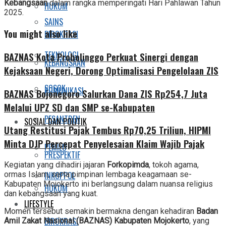
Kebangsaan
dalam rangka memperingati Hari Pahlawan Tahun
HUKUM
2025.
SAINS
You might also like
BIROKRASI
TEKNOLOGI
BAZNAS Kota Probolinggo Perkuat Sinergi dengan
KEBANGSAAN
Kejaksaan Negeri, Dorong Optimalisasi Pengelolaan ZIS
SOSOK
KOMUNIKASI
BAZNAS Bojonegoro Salurkan Dana ZIS Rp254,7 Juta
Melalui UPZ SD dan SMP se-Kabupaten
PESANTREN
SOSIAL DAN POLITIK
Utang Restitusi Pajak Tembus Rp70,25 Triliun, HIPMI
Minta DJP Percepat Penyelesaian Klaim Wajib Pajak
PEMILU
PRESPEKTIF
Kegiatan yang dihadiri jajaran
Forkopimda
, tokoh agama,
INKOPPOL
ormas Islam, serta pimpinan lembaga keagamaan se-
Kabupaten Mojokerto ini berlangsung dalam nuansa religius
HUKUM
dan kebangsaan yang kuat.
LIFESTYLE
Momen tersebut semakin bermakna dengan kehadiran
Badan
BIROKRASI
Amil Zakat Nasional (BAZNAS) Kabupaten Mojokerto
, yang