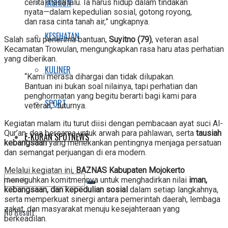
FASHION
cerita masa lalu. Ia harus hidup dalam tindakan
nyata—dalam kepedulian sosial, gotong royong,
dan rasa cinta tanah air,” ungkapnya.
KESEHATAN
Salah satu penerima bantuan,
Suyitno (79)
, veteran asal
Kecamatan Trowulan, mengungkapkan rasa haru atas perhatian
yang diberikan.
KULINER
“Kami merasa dihargai dan tidak dilupakan.
Bantuan ini bukan soal nilainya, tapi perhatian dan
penghormatan yang begitu berarti bagi kami para
SPORT
veteran,” tuturnya.
Kegiatan malam itu turut diisi dengan pembacaan ayat suci Al-
Qur’an, doa bersama untuk arwah para pahlawan, serta
tausiah
E-KORAN SPOTNEWS
kebangsaan
yang menekankan pentingnya menjaga persatuan
dan semangat perjuangan di era modern.
Melalui kegiatan ini,
BAZNAS Kabupaten Mojokerto
meneguhkan komitmennya untuk menghadirkan nilai
iman,
kebangsaan, dan kepedulian sosial
dalam setiap langkahnya,
serta memperkuat sinergi antara pemerintah daerah, lembaga
zakat, dan masyarakat menuju kesejahteraan yang
No Result
berkeadilan.