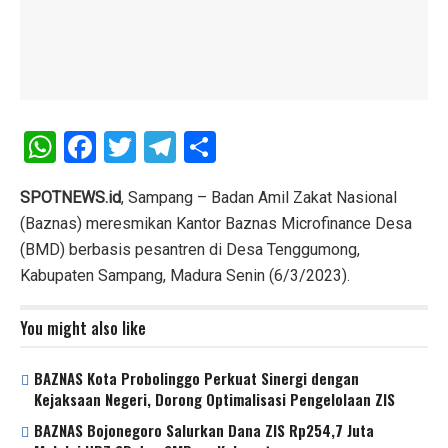
W
F
T
T
S
h
a
wi
el
h
at
ce
tt
e
ar
SPOTNEWS.id
, Sampang – Badan Amil Zakat Nasional
(Baznas) meresmikan Kantor Baznas Microfinance Desa
s
b
er
gr
e
(BMD) berbasis pesantren di Desa Tenggumong,
A
o
a
Kabupaten Sampang, Madura Senin (6/3/2023).
p
o
m
p
k
You might also like
BAZNAS Kota Probolinggo Perkuat Sinergi dengan
Kejaksaan Negeri, Dorong Optimalisasi Pengelolaan ZIS
BAZNAS Bojonegoro Salurkan Dana ZIS Rp254,7 Juta