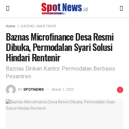
Home
BAZNAS JAWA TIMUR
Baznas Microfinance Desa Resmi
Dibuka, Permodalan Syari Solusi
Hindari Rentenir
Baznas Dirikan Kantor Permodalan Berbasis
Pesantren
BY
SPOTNEWS
Maret 7, 2023