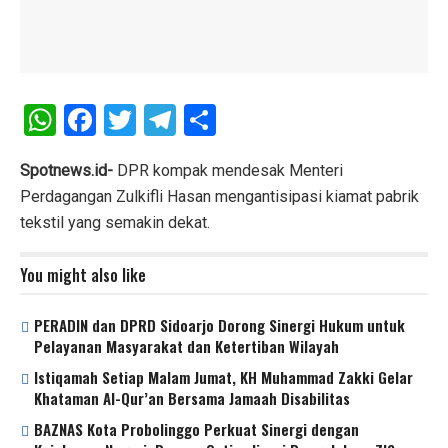
W
F
T
T
S
h
a
wi
el
h
at
ce
tt
e
ar
Spotnews.id-
DPR kompak mendesak Menteri
Perdagangan Zulkifli Hasan mengantisipasi kiamat pabrik
s
b
er
gr
e
tekstil yang semakin dekat.
A
o
a
p
o
m
You might also like
p
k
PERADIN dan DPRD Sidoarjo Dorong Sinergi Hukum untuk
Pelayanan Masyarakat dan Ketertiban Wilayah
Istiqamah Setiap Malam Jumat, KH Muhammad Zakki Gelar
Khataman Al-Qur’an Bersama Jamaah Disabilitas
BAZNAS Kota Probolinggo Perkuat Sinergi dengan