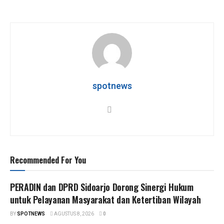
h
a
wi
el
h
at
ce
tt
e
ar
s
b
er
gr
e
A
o
a
p
o
m
p
k
spotnews
Recommended For You
PERADIN dan DPRD Sidoarjo Dorong Sinergi Hukum
untuk Pelayanan Masyarakat dan Ketertiban Wilayah
BY
SPOTNEWS
AGUSTUS 8, 2026
0