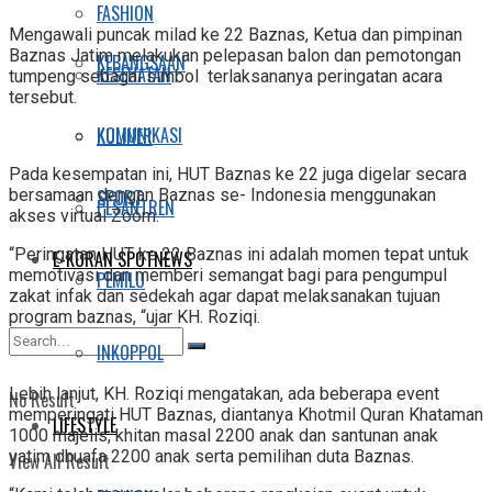
FASHION
Mengawali puncak milad ke 22 Baznas, Ketua dan pimpinan
Baznas Jatim melakukan pelepasan balon dan pemotongan
KEBANGSAAN
KESEHATAN
tumpeng sebagai simbol terlaksananya peringatan acara
tersebut.
KOMUNIKASI
KULINER
Pada kesempatan ini, HUT Baznas ke 22 juga digelar secara
SPORT
bersamaan dengan Baznas se- Indonesia menggunakan
PESANTREN
akses virtual Zoom.
“Peringatan HUT ke 22 Baznas ini adalah momen tepat untuk
E-KORAN SPOTNEWS
memotivasi dan memberi semangat bagi para pengumpul
PEMILU
zakat infak dan sedekah agar dapat melaksanakan tujuan
program baznas, “ujar KH. Roziqi.
INKOPPOL
Lebih lanjut, KH. Roziqi mengatakan, ada beberapa event
No Result
memperingati HUT Baznas, diantanya Khotmil Quran Khataman
LIFESTYLE
1000 majelis, khitan masal 2200 anak dan santunan anak
yatim dhuafa 2200 anak serta pemilihan duta Baznas.
View All Result