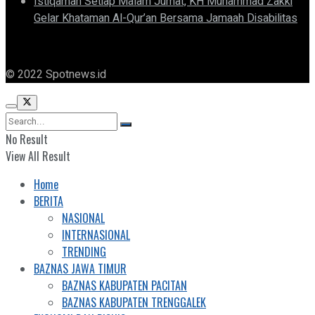
Istiqamah Setiap Malam Jumat, KH Muhammad Zakki
Gelar Khataman Al-Qur’an Bersama Jamaah Disabilitas
© 2022 Spotnews.id
No Result
View All Result
Home
BERITA
NASIONAL
INTERNASIONAL
TRENDING
BAZNAS JAWA TIMUR
BAZNAS KABUPATEN PACITAN
BAZNAS KABUPATEN TRENGGALEK