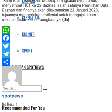
FASHION
“Kami telah menggelar beberapa rangkaian event untuk
menyambut HUT ke 22 Baznas, salah satunya Pemilihan Duta
Baznas dan finalnya akan dilaksanakan 22 Januari 2023,
tujuannya mengedukasi millenial untuk mengajak kaum
KESEHATAN
milenial sadar zakat, “pungkasnya.
(dn)
KULINER
WhatsApp
Facebook
SPORT
Twitter
Telegram
E-KORAN SPOTNEWS
Share
spotnews
No Result
Recommended For You