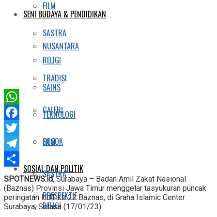
FILM
SENI BUDAYA & PENDIDIKAN
SASTRA
NUSANTARA
RELIGI
TRADISI
SAINS
GALERI
WhatsApp
TEKNOLOGI
Facebook
SOSOK
FILM
Twitter
Telegram
SOSIAL DAN POLITIK
SASTRA
Share
SPOTNEWS.id
, Surabaya – Badan Amil Zakat Nasional
(Baznas) Provinsi Jawa Timur menggelar tasyukuran puncak
PRESPEKTIF
peringatan HUT ke 22 Baznas, di Graha Islamic Center
RELIGI
Surabaya, Selasa (17/01/23).