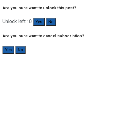
Are you sure want to unlock this post?
Unlock left : 0
Yes
No
Are you sure want to cancel subscription?
Yes
No