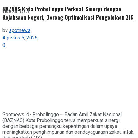
BAZNAS Kota Probolinggo Perkuat Sinergi dengan
View All Result
Kejaksaan Negeri, Dorong Optimalisasi Pengelolaan ZIS
by
spotnews
Agustus 6, 2026
0
Spotnews.id- Probolinggo – Badan Amil Zakat Nasional
(BAZNAS) Kota Probolinggo terus memperkuat sinergi
dengan berbagai pemangku kepentingan dalam upaya
meningkatkan penghimpunan dan pendayagunaan zakat, infak,
dan sedekah (ZIS)....