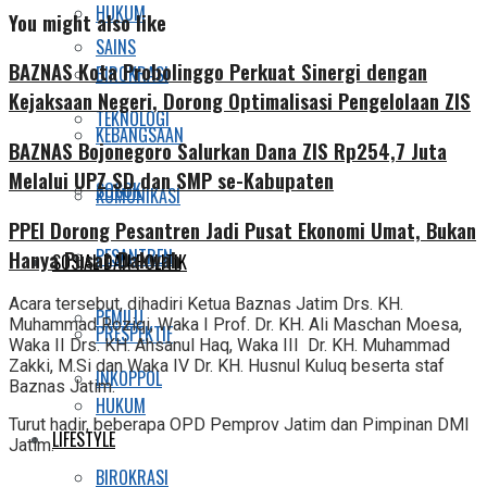
HUKUM
You might also like
SAINS
BAZNAS Kota Probolinggo Perkuat Sinergi dengan
BIROKRASI
Kejaksaan Negeri, Dorong Optimalisasi Pengelolaan ZIS
TEKNOLOGI
KEBANGSAAN
BAZNAS Bojonegoro Salurkan Dana ZIS Rp254,7 Juta
Melalui UPZ SD dan SMP se-Kabupaten
SOSOK
KOMUNIKASI
PPEI Dorong Pesantren Jadi Pusat Ekonomi Umat, Bukan
PESANTREN
Hanya Pusat Dakwah
SOSIAL DAN POLITIK
Acara tersebut, dihadiri Ketua Baznas Jatim Drs. KH.
PEMILU
Muhammad Roziqi, Waka I Prof. Dr. KH. Ali Maschan Moesa,
PRESPEKTIF
Waka II Drs. KH. Ahsanul Haq, Waka III Dr. KH. Muhammad
Zakki, M.Si dan Waka IV Dr. KH. Husnul Kuluq beserta staf
INKOPPOL
Baznas Jatim.
HUKUM
Turut hadir, beberapa OPD Pemprov Jatim dan Pimpinan DMI
LIFESTYLE
Jatim.
BIROKRASI