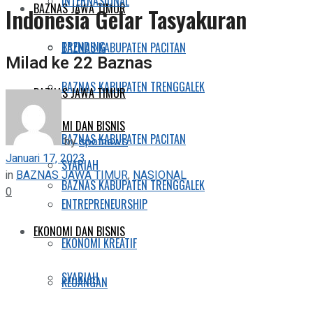
INTERNASIONAL
BAZNAS JAWA TIMUR
Indonesia Gelar Tasyakuran
TRENDING
BAZNAS KABUPATEN PACITAN
Milad ke 22 Baznas
BAZNAS KABUPATEN TRENGGALEK
BAZNAS JAWA TIMUR
EKONOMI DAN BISNIS
BAZNAS KABUPATEN PACITAN
by
spotnews
Januari 17, 2023
SYARIAH
in
BAZNAS JAWA TIMUR
,
NASIONAL
BAZNAS KABUPATEN TRENGGALEK
0
ENTREPRENEURSHIP
EKONOMI DAN BISNIS
EKONOMI KREATIF
SYARIAH
KEUANGAN