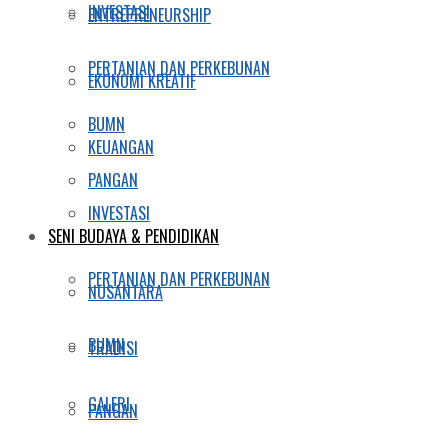
INVESTASI
ENTREPRENEURSHIP
PERTANIAN DAN PERKEBUNAN
EKONOMI KREATIF
BUMN
KEUANGAN
PANGAN
INVESTASI
SENI BUDAYA & PENDIDIKAN
PERTANIAN DAN PERKEBUNAN
NUSANTARA
BUMN
TRADISI
GALERI
PANGAN