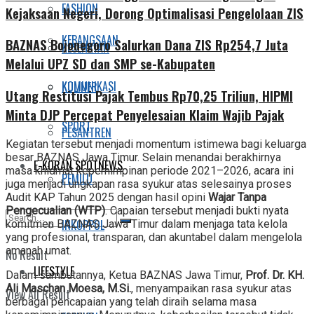
FASHION
Kejaksaan Negeri, Dorong Optimalisasi Pengelolaan ZIS
KEBANGSAAN
BAZNAS Bojonegoro Salurkan Dana ZIS Rp254,7 Juta
KESEHATAN
Melalui UPZ SD dan SMP se-Kabupaten
KOMUNIKASI
KULINER
Utang Restitusi Pajak Tembus Rp70,25 Triliun, HIPMI
Minta DJP Percepat Penyelesaian Klaim Wajib Pajak
SPORT
PESANTREN
Kegiatan tersebut menjadi momentum istimewa bagi keluarga
besar BAZNAS Jawa Timur. Selain menandai berakhirnya
E-KORAN SPOTNEWS
masa khidmat kepemimpinan periode 2021–2026, acara ini
PEMILU
juga menjadi ungkapan rasa syukur atas selesainya proses
Audit KAP Tahun 2025 dengan hasil opini
Wajar Tanpa
Pengecualian (WTP)
. Capaian tersebut menjadi bukti nyata
INKOPPOL
komitmen BAZNAS Jawa Timur dalam menjaga tata kelola
yang profesional, transparan, dan akuntabel dalam mengelola
amanah umat.
No Result
LIFESTYLE
Dalam sambutannya, Ketua BAZNAS Jawa Timur,
Prof. Dr. KH.
Ali Maschan Moesa, M.Si.
, menyampaikan rasa syukur atas
View All Result
berbagai pencapaian yang telah diraih selama masa