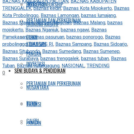
BAZNAS KABUPATEN PACITAN
,
BAZNAS KABUPATEN
INVESTASI
ENTREPRENEURSHIP
TRENGGALEK
,
baznas kediri
,
Baznas Kota Mojokerto
,
Baznas
Kota Probolinggo
,
Baznas Lamongan
,
baznas lumajang
,
PERTANIAN DAN PERKEBUNAN
Baznas Madiun
,
Baznas Magetan
,
Baznas Malang
,
baznas
EKONOMI KREATIF
mojokerto
,
Baznas Nganjuk
,
baznas ngawi
,
Baznas
Pamekasan
,
baznas pasuruan
,
baznas ponorogo
,
Baznas
BUMN
KEUANGAN
probolinggo
,
BAZNAS RI
,
Baznas Sampang
,
Baznas Sidoarjo
,
Baznas Situbondo
,
Baznas Sumedang
,
Baznas Sumenep
,
PANGAN
Baznas Surabaya
,
baznas trenggalek
,
baznas tuban
,
Baznas
INVESTASI
Tuban
,
Baznas Tulungagung
,
NASIONAL
,
TRENDING
SENI BUDAYA & PENDIDIKAN
0
PERTANIAN DAN PERKEBUNAN
NUSANTARA
BUMN
TRADISI
GALERI
PANGAN