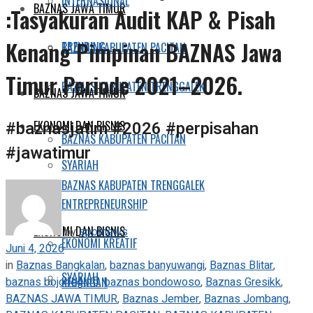
INTERNASIONAL
BAZNAS JAWA TIMUR
:Tasyakuran Audit KAP & Pisah
Kenang Pimpinan BAZNAS Jawa
TRENDING
BAZNAS KABUPATEN PACITAN
Timur Periode 2021–2026.
BAZNAS KABUPATEN TRENGGALEK
BAZNAS JAWA TIMUR
#baznasjatim #2026 #perpisahan
EKONOMI DAN BISNIS
BAZNAS KABUPATEN PACITAN
#jawatimur
SYARIAH
BAZNAS KABUPATEN TRENGGALEK
ENTREPRENEURSHIP
EKONOMI DAN BISNIS
by
spotnews
EKONOMI KREATIF
Juni 4, 2026
in
Baznas Bangkalan
,
baznas banyuwangi
,
Baznas Blitar
,
SYARIAH
baznas bojonegoro
,
baznas bondowoso
,
Baznas Gresikk
,
KEUANGAN
BAZNAS JAWA TIMUR
,
Baznas Jember
,
Baznas Jombang
,