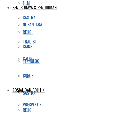
FILM
SENI BUDAYA & PENDIDIKAN
SASTRA
NUSANTARA
RELIGI
TRADISI
SAINS
GALERI
TEKNOLOGI
SOSOK
FILM
SOSIAL DAN POLITIK
SASTRA
PRESPEKTIF
RELIGI