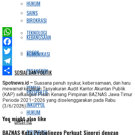
HUKUM
SAINS
BIROKRASI
TEKNOLOGI
KEBANGSAAN
WhatsApp
Facebook
SOSOK
KOMUNIKASI
Twitter
Telegram
PESANTREN
SOSIAL DAN POLITIK
Share
Spotnews.id –
Suasana penuh syukur, kebersamaan, dan haru
PEMILU
mewarnai kegiatan Tasyakuran Audit Kantor Akuntan Publik
PRESPEKTIF
(KAP) sekaligus Pisah Kenang Pimpinan BAZNAS Jawa Timur
Periode 2021–2026 yang diselenggarakan pada Rabu
INKOPPOL
(3/6/2026).
HUKUM
You might also like
LIFESTYLE
BAZNAS Kota Probolinggo Perkuat Sinergi dengan
BIROKRASI