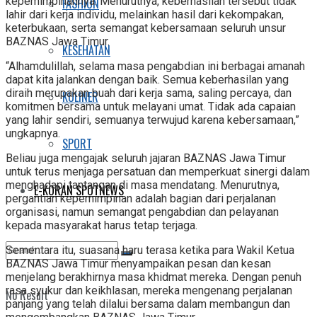
kepemimpinannya. Menurutnya, keberhasilan tersebut tidak
FASHION
lahir dari kerja individu, melainkan hasil dari kekompakan,
keterbukaan, serta semangat kebersamaan seluruh unsur
BAZNAS Jawa Timur.
KESEHATAN
“Alhamdulillah, selama masa pengabdian ini berbagai amanah
dapat kita jalankan dengan baik. Semua keberhasilan yang
diraih merupakan buah dari kerja sama, saling percaya, dan
KULINER
komitmen bersama untuk melayani umat. Tidak ada capaian
yang lahir sendiri, semuanya terwujud karena kebersamaan,”
ungkapnya.
SPORT
Beliau juga mengajak seluruh jajaran BAZNAS Jawa Timur
untuk terus menjaga persatuan dan memperkuat sinergi dalam
menghadapi tantangan di masa mendatang. Menurutnya,
E-KORAN SPOTNEWS
pergantian kepemimpinan adalah bagian dari perjalanan
organisasi, namun semangat pengabdian dan pelayanan
kepada masyarakat harus tetap terjaga.
Sementara itu, suasana haru terasa ketika para Wakil Ketua
BAZNAS Jawa Timur menyampaikan pesan dan kesan
menjelang berakhirnya masa khidmat mereka. Dengan penuh
rasa syukur dan keikhlasan, mereka mengenang perjalanan
No Result
panjang yang telah dilalui bersama dalam membangun dan