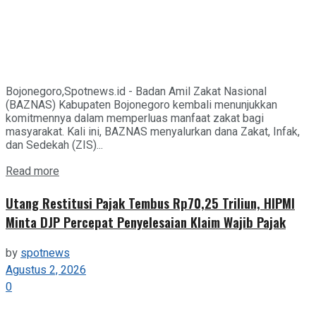
Bojonegoro,Spotnews.id - Badan Amil Zakat Nasional
(BAZNAS) Kabupaten Bojonegoro kembali menunjukkan
komitmennya dalam memperluas manfaat zakat bagi
masyarakat. Kali ini, BAZNAS menyalurkan dana Zakat, Infak,
dan Sedekah (ZIS)...
Details
Read more
Utang Restitusi Pajak Tembus Rp70,25 Triliun, HIPMI
Minta DJP Percepat Penyelesaian Klaim Wajib Pajak
by
spotnews
Agustus 2, 2026
0