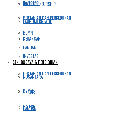
INVESTASI
ENTREPRENEURSHIP
PERTANIAN DAN PERKEBUNAN
EKONOMI KREATIF
BUMN
KEUANGAN
PANGAN
INVESTASI
SENI BUDAYA & PENDIDIKAN
PERTANIAN DAN PERKEBUNAN
NUSANTARA
BUMN
TRADISI
GALERI
PANGAN