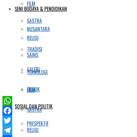
FILM
SENI BUDAYA & PENDIDIKAN
SASTRA
NUSANTARA
RELIGI
TRADISI
SAINS
GALERI
TEKNOLOGI
SOSOK
FILM
SOSIAL DAN POLITIK
SASTRA
WhatsApp
Facebook
PRESPEKTIF
RELIGI
Twitter