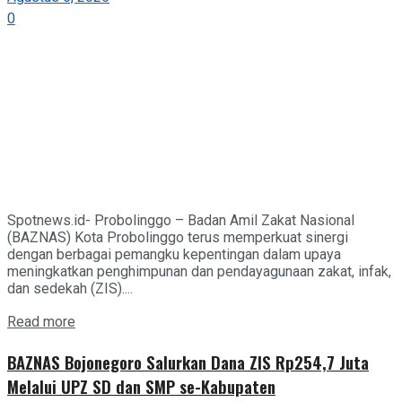
0
Spotnews.id- Probolinggo – Badan Amil Zakat Nasional
(BAZNAS) Kota Probolinggo terus memperkuat sinergi
dengan berbagai pemangku kepentingan dalam upaya
meningkatkan penghimpunan dan pendayagunaan zakat, infak,
dan sedekah (ZIS)....
Details
Read more
BAZNAS Bojonegoro Salurkan Dana ZIS Rp254,7 Juta
Melalui UPZ SD dan SMP se-Kabupaten