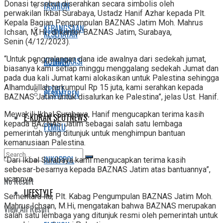
Donasi tersebut diserahkan secara simbolis oleh
FASHION
perwakilan Ikbal Surabaya, Ustadz Hanif Azhar kepada Plt.
Kepala Bagian Pengumpulan BAZNAS Jatim Moh. Mahrus
KEBANGSAAN
Ichsan, M.Hi., di kantor BAZNAS Jatim, Surabaya,
KESEHATAN
Senin (4/12/2023).
“Untuk penggalangan dana ide awalnya dari sedekah jumat,
KOMUNIKASI
KULINER
biasanya kami setiap minggu menggalang sedekah Jumat dan
pada dua kali Jumat kami alokasikan untuk Palestina sehingga
Alhamdulillah terkumpul Rp 15 juta, kami serahkan kepada
SPORT
PESANTREN
BAZNAS Jatim untuk disalurkan ke Palestina”, jelas Ust. Hanif.
Mewakili Ikbal Surabaya, Hanif mengucapkan terima kasih
E-KORAN SPOTNEWS
kepada BAZNAS Jatim sebagai salah satu lembaga
PEMILU
pemerintah yang ditunjuk untuk menghimpun bantuan
kemanusiaan Palestina.
INKOPPOL
“Dari Ikbal Surabaya kami mengucapkan terima kasih
sebesar-besarnya kepada BAZNAS Jatim atas bantuannya”,
ucapnya.
No Result
LIFESTYLE
Sementara itu, Plt. Kabag Pengumpulan BAZNAS Jatim Moh.
Mahrus Ichsan, M.Hi, mengatakan bahwa BAZNAS merupakan
View All Result
salah satu lembaga yang ditunjuk resmi oleh pemerintah untuk