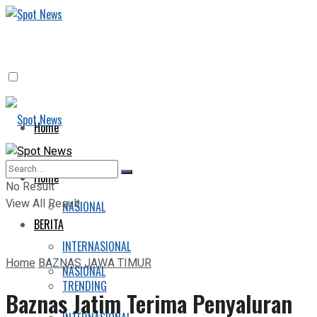
Home
BERITA
Home
No Result
View All Result
NASIONAL
BERITA
INTERNASIONAL
Home
BAZNAS JAWA TIMUR
NASIONAL
TRENDING
Baznas Jatim Terima Penyaluran