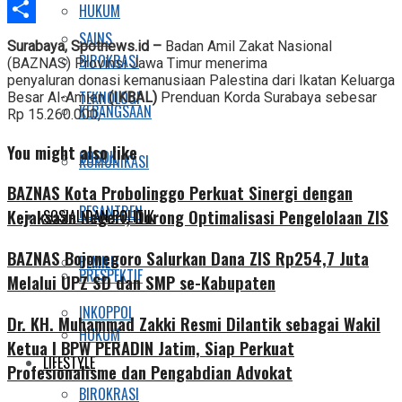
Telegram
HUKUM
Share
SAINS
Surabaya, Spotnews.id –
Badan Amil Zakat Nasional
BIROKRASI
(BAZNAS) Provinsi Jawa Timur menerima
penyaluran donasi kemanusiaan Palestina dari Ikatan Keluarga
TEKNOLOGI
Besar Al-Amien
(IKBAL)
Prenduan Korda Surabaya sebesar
KEBANGSAAN
Rp 15.260.000,-
You might also like
SOSOK
KOMUNIKASI
BAZNAS Kota Probolinggo Perkuat Sinergi dengan
PESANTREN
Kejaksaan Negeri, Dorong Optimalisasi Pengelolaan ZIS
SOSIAL DAN POLITIK
BAZNAS Bojonegoro Salurkan Dana ZIS Rp254,7 Juta
PEMILU
PRESPEKTIF
Melalui UPZ SD dan SMP se-Kabupaten
INKOPPOL
Dr. KH. Muhammad Zakki Resmi Dilantik sebagai Wakil
HUKUM
Ketua I BPW PERADIN Jatim, Siap Perkuat
LIFESTYLE
Profesionalisme dan Pengabdian Advokat
BIROKRASI