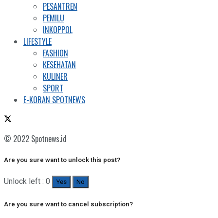
PESANTREN
PEMILU
INKOPPOL
LIFESTYLE
FASHION
KESEHATAN
KULINER
SPORT
E-KORAN SPOTNEWS
© 2022 Spotnews.id
Are you sure want to unlock this post?
Unlock left : 0
Yes
No
Are you sure want to cancel subscription?