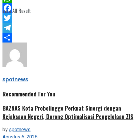
WhatsApp
View All Result
Facebook
Twitter
Telegram
Share
spotnews
Recommended For You
BAZNAS Kota Probolinggo Perkuat Sinergi dengan
Kejaksaan Negeri, Dorong Optimalisasi Pengelolaan ZIS
by
spotnews
Agustus 6, 2026