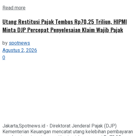
Details
Read more
Utang Restitusi Pajak Tembus Rp70,25 Triliun, HIPMI
Minta DJP Percepat Penyelesaian Klaim Wajib Pajak
by
spotnews
Agustus 2, 2026
0
Jakarta,Spotnews.id - Direktorat Jenderal Pajak (DJP)
Kementerian Keuangan mencatat utang kelebihan pembayaran