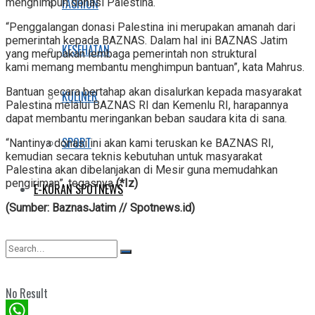
FASHION
menghimpun donasi Palestina.
“Penggalangan donasi Palestina ini merupakan amanah dari
pemerintah kepada BAZNAS. Dalam hal ini BAZNAS Jatim
KESEHATAN
yang merupakan lembaga pemerintah non struktural
kami memang membantu menghimpun bantuan”, kata Mahrus.
Bantuan secara bertahap akan disalurkan kepada masyarakat
KULINER
Palestina melalui BAZNAS RI dan Kemenlu RI, harapannya
dapat membantu meringankan beban saudara kita di sana.
SPORT
“Nantinya donasi ini akan kami teruskan ke BAZNAS RI,
kemudian secara teknis kebutuhan untuk masyarakat
Palestina akan dibelanjakan di Mesir guna memudahkan
pengiriman”, tegasnya
(*Iz)
E-KORAN SPOTNEWS
(Sumber: BaznasJatim // Spotnews.id)
No Result