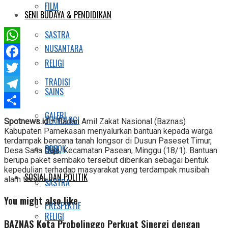
FILM
SENI BUDAYA & PENDIDIKAN
SASTRA
NUSANTARA
WhatsApp
RELIGI
Facebook
TRADISI
Twitter
SAINS
Telegram
GALERI
Share
TEKNOLOGI
Spotnews.id –
Badan Amil Zakat Nasional (Baznas)
Kabupaten Pamekasan menyalurkan bantuan kepada warga
terdampak bencana tanah longsor di Dusun Paseset Timur,
SOSOK
FILM
Desa Sana Daja, Kecamatan Pasean, Minggu (18/1). Bantuan
berupa paket sembako tersebut diberikan sebagai bentuk
kepedulian terhadap masyarakat yang terdampak musibah
SOSIAL DAN POLITIK
alam tersebut.
SASTRA
You might also like
PRESPEKTIF
RELIGI
BAZNAS Kota Probolinggo Perkuat Sinergi dengan