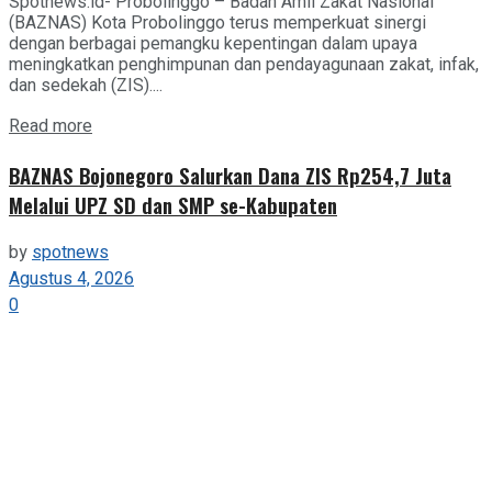
Spotnews.id- Probolinggo – Badan Amil Zakat Nasional
(BAZNAS) Kota Probolinggo terus memperkuat sinergi
dengan berbagai pemangku kepentingan dalam upaya
meningkatkan penghimpunan dan pendayagunaan zakat, infak,
dan sedekah (ZIS)....
Details
Read more
BAZNAS Bojonegoro Salurkan Dana ZIS Rp254,7 Juta
Melalui UPZ SD dan SMP se-Kabupaten
by
spotnews
Agustus 4, 2026
0