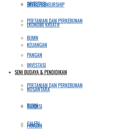
INVESTASI
ENTREPRENEURSHIP
PERTANIAN DAN PERKEBUNAN
EKONOMI KREATIF
BUMN
KEUANGAN
PANGAN
INVESTASI
SENI BUDAYA & PENDIDIKAN
PERTANIAN DAN PERKEBUNAN
NUSANTARA
BUMN
TRADISI
GALERI
PANGAN