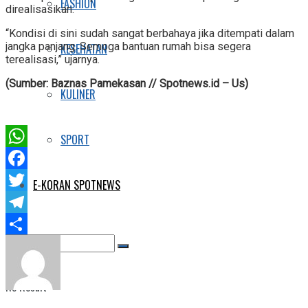
FASHION
direalisasikan.
“Kondisi di sini sudah sangat berbahaya jika ditempati dalam
jangka panjang. Semoga bantuan rumah bisa segera
KESEHATAN
terealisasi,” ujarnya.
(Sumber: Baznas Pamekasan // Spotnews.id – Us)
KULINER
SPORT
WhatsApp
Facebook
E-KORAN SPOTNEWS
Twitter
Telegram
Share
No Result