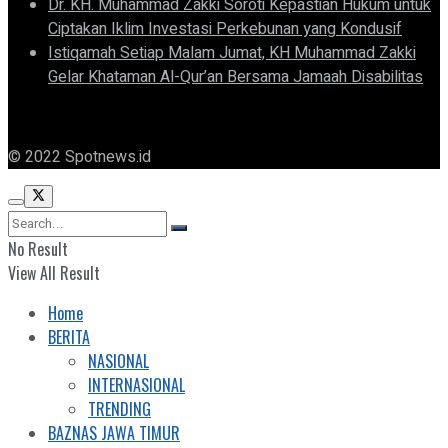
Dr. KH. Muhammad Zakki Soroti Kepastian Hukum untuk
Ciptakan Iklim Investasi Perkebunan yang Kondusif
Istiqamah Setiap Malam Jumat, KH Muhammad Zakki
Gelar Khataman Al-Qur’an Bersama Jamaah Disabilitas
© 2022 Spotnews.id
No Result
View All Result
Home
BERITA
NASIONAL
INTERNASIONAL
TRENDING
BAZNAS JAWA TIMUR