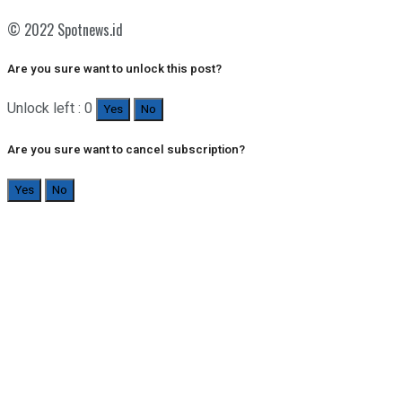
© 2022 Spotnews.id
Are you sure want to unlock this post?
Unlock left : 0
Yes
No
Are you sure want to cancel subscription?
Yes
No