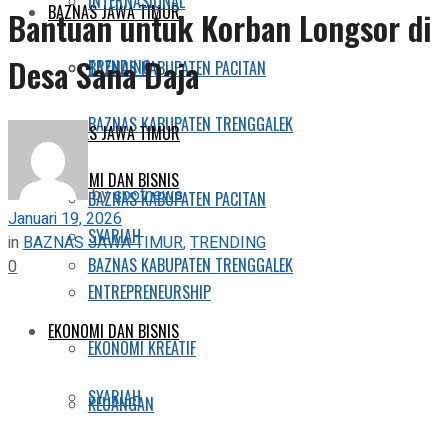
INTERNASIONAL
BAZNAS JAWA TIMUR
Bantuan untuk Korban Longsor di
Desa Sana Daja
TRENDING
BAZNAS KABUPATEN PACITAN
BAZNAS KABUPATEN TRENGGALEK
BAZNAS JAWA TIMUR
EKONOMI DAN BISNIS
by
spotnews
BAZNAS KABUPATEN PACITAN
Januari 19, 2026
SYARIAH
in
BAZNAS JAWA TIMUR
,
TRENDING
BAZNAS KABUPATEN TRENGGALEK
0
ENTREPRENEURSHIP
EKONOMI DAN BISNIS
EKONOMI KREATIF
SYARIAH
KEUANGAN