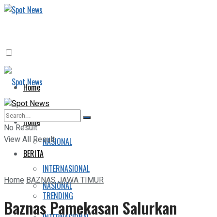
Home
BERITA
Home
No Result
View All Result
NASIONAL
BERITA
INTERNASIONAL
Home
BAZNAS JAWA TIMUR
NASIONAL
TRENDING
Baznas Pamekasan Salurkan