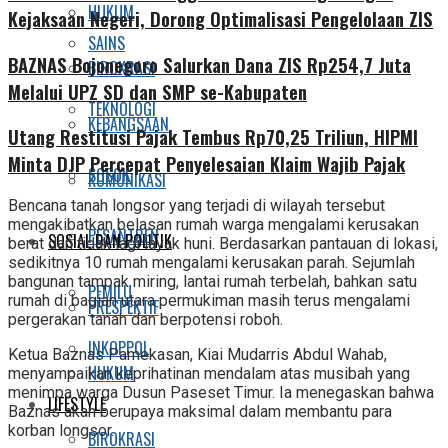
HUKUM
Kejaksaan Negeri, Dorong Optimalisasi Pengelolaan ZIS
SAINS
BAZNAS Bojonegoro Salurkan Dana ZIS Rp254,7 Juta
BIROKRASI
Melalui UPZ SD dan SMP se-Kabupaten
TEKNOLOGI
KEBANGSAAN
Utang Restitusi Pajak Tembus Rp70,25 Triliun, HIPMI
Minta DJP Percepat Penyelesaian Klaim Wajib Pajak
SOSOK
KOMUNIKASI
Bencana tanah longsor yang terjadi di wilayah tersebut
mengakibatkan belasan rumah warga mengalami kerusakan
PESANTREN
SOSIAL DAN POLITIK
berat dan tidak lagi layak huni. Berdasarkan pantauan di lokasi,
sedikitnya 10 rumah mengalami kerusakan parah. Sejumlah
bangunan tampak miring, lantai rumah terbelah, bahkan satu
PEMILU
rumah di bagian utara permukiman masih terus mengalami
PRESPEKTIF
pergerakan tanah dan berpotensi roboh.
INKOPPOL
Ketua Baznas Pamekasan, Kiai Mudarris Abdul Wahab,
HUKUM
menyampaikan keprihatinan mendalam atas musibah yang
menimpa warga Dusun Paseset Timur. Ia menegaskan bahwa
LIFESTYLE
Baznas akan berupaya maksimal dalam membantu para
korban longsor.
BIROKRASI