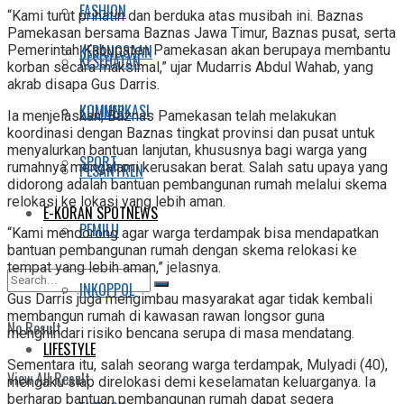
FASHION
“Kami turut prihatin dan berduka atas musibah ini. Baznas
Pamekasan bersama Baznas Jawa Timur, Baznas pusat, serta
KEBANGSAAN
Pemerintah Kabupaten Pamekasan akan berupaya membantu
KESEHATAN
korban secara maksimal,” ujar Mudarris Abdul Wahab, yang
akrab disapa Gus Darris.
KOMUNIKASI
KULINER
Ia menjelaskan, Baznas Pamekasan telah melakukan
koordinasi dengan Baznas tingkat provinsi dan pusat untuk
menyalurkan bantuan lanjutan, khususnya bagi warga yang
SPORT
rumahnya mengalami kerusakan berat. Salah satu upaya yang
PESANTREN
didorong adalah bantuan pembangunan rumah melalui skema
relokasi ke lokasi yang lebih aman.
E-KORAN SPOTNEWS
PEMILU
“Kami mendorong agar warga terdampak bisa mendapatkan
bantuan pembangunan rumah dengan skema relokasi ke
tempat yang lebih aman,” jelasnya.
INKOPPOL
Gus Darris juga mengimbau masyarakat agar tidak kembali
membangun rumah di kawasan rawan longsor guna
No Result
menghindari risiko bencana serupa di masa mendatang.
LIFESTYLE
Sementara itu, salah seorang warga terdampak, Mulyadi (40),
View All Result
mengaku siap direlokasi demi keselamatan keluarganya. Ia
berharap bantuan pembangunan rumah dapat segera