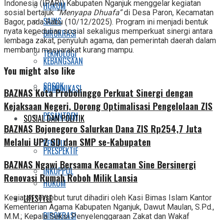
Indonesia (IPARI) Kabupaten Nganjuk menggelar kegiatan
HUKUM
sosial bertajuk
“Menyapa Dhuafa”
di Desa Paron, Kecamatan
SAINS
Bagor, pada Rabu (10/12/2025). Program ini menjadi bentuk
nyata kepedulian sosial sekaligus memperkuat sinergi antara
BIROKRASI
lembaga zakat, penyuluh agama, dan pemerintah daerah dalam
membantu masyarakat kurang mampu.
TEKNOLOGI
KEBANGSAAN
You might also like
SOSOK
KOMUNIKASI
BAZNAS Kota Probolinggo Perkuat Sinergi dengan
Kejaksaan Negeri, Dorong Optimalisasi Pengelolaan ZIS
PESANTREN
SOSIAL DAN POLITIK
BAZNAS Bojonegoro Salurkan Dana ZIS Rp254,7 Juta
Melalui UPZ SD dan SMP se-Kabupaten
PEMILU
PRESPEKTIF
BAZNAS Ngawi Bersama Kecamatan Sine Bersinergi
INKOPPOL
Renovasi Rumah Roboh Milik Lansia
HUKUM
LIFESTYLE
Kegiatan tersebut turut dihadiri oleh Kasi Bimas Islam Kantor
Kementerian Agama Kabupaten Nganjuk, Dawut Maulan, S.Pd.,
BIROKRASI
M.M.; Kepala Seksi Penyelenggaraan Zakat dan Wakaf