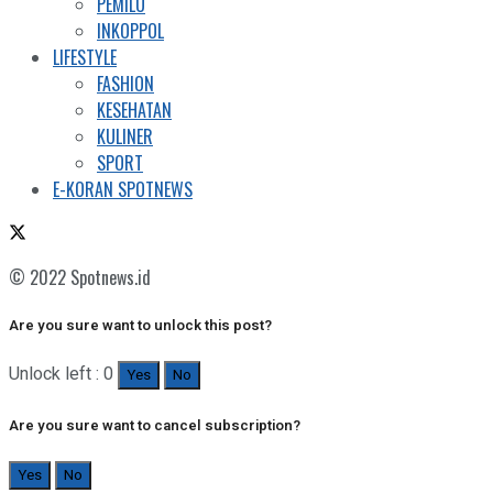
PEMILU
INKOPPOL
LIFESTYLE
FASHION
KESEHATAN
KULINER
SPORT
E-KORAN SPOTNEWS
© 2022 Spotnews.id
Are you sure want to unlock this post?
Unlock left : 0
Yes
No
Are you sure want to cancel subscription?
Yes
No