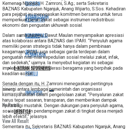
FASHION
Kemenag Nganjuk, H. Zamroni, S.Ag.; serta Sekretaris
BAZNAS Kabupaten Nganjuk, Anang Wijiarto, S.Sos. Kehadiran
para pejabat ini menegaskan komitmen bersama untuk terus
KEBANGSAAN
KESEHATAN
memperkuat peran zakat sebagai instrumen redistribusi
ekonomi dan penguatan ukhuwah sosial.
KOMUNIKASI
KULINER
Dalam sambutannya, Dawut Maulan menyampaikan apresiasi
atas kolaborasi antara BAZNAS dan IPARI. “Penyuluh agama
memiliki peran strategis tidak hanya dalam pembinaan
SPORT
keagamaan, tetapi juga sebagai garda terdepan dalam
PESANTREN
penguatan nilai-nilai kepedulian sosial melalui zakat, infak,
dan sedekah,” ujarnya. Ia menyebut kegiatan ini sebagai
E-KORAN SPOTNEWS
implementasi nyata moderasi beragama yang berpihak pada
PEMILU
keadilan sosial.
Senada dengan itu, H. Zamroni menegaskan pentingnya
sinergi antara lembaga pemerintah dan organisasi
INKOPPOL
kemasyarakatan dalam pengelolaan zakat. “Penyaluran zakat
harus tepat sasaran, transparan, dan memberikan dampak
No Result
nyata bagi mustahik. Dengan dukungan para penyuluh agama,
LIFESTYLE
sosialisasi dan pendampingan zakat di tingkat desa menjadi
lebih efektif,” jelasnya.
View All Result
Sementara itu, Sekretaris BAZNAS Kabupaten Nganjuk, Anang