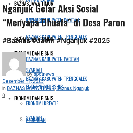
INTERNASIONAL
BAZNAS JAWA TIMUR
Nganjuk Gelar Aksi Sosial
“Menyapa Dhuafa” di Desa Paron
TRENDING
BAZNAS KABUPATEN PACITAN
BAZNAS KABUPATEN TRENGGALEK
#Baznas #Jatim #Nganjuk #2025
BAZNAS JAWA TIMUR
EKONOMI DAN BISNIS
BAZNAS KABUPATEN PACITAN
SYARIAH
by
spotnews
BAZNAS KABUPATEN TRENGGALEK
Desember 11, 2025
ENTREPRENEURSHIP
in
BAZNAS JAWA TIMUR
,
Baznas Nganjuk
0
EKONOMI DAN BISNIS
EKONOMI KREATIF
SYARIAH
KEUANGAN