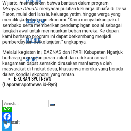
FASHION
Wijiarto, memaparkan bahwa bantuan dalam program
Menyapa Dhuafa
menyasar puluhan keluarga dhuafa di Desa
Paron, mulai dari lansia, keluarga yatim, hingga warga yang
memiliki keterbatasan ekonomi. “Kami menyalurkan paket
KESEHATAN
sembako serta memberikan pendampingan sosial sebagai
langkah awal untuk meringankan beban mereka. Ke depan,
kami berharap program ini dapat berkembang menjadi
KULINER
pemberdayaan berkelanjutan,” ungkapnya.
Melalui kegiatan ini, BAZNAS dan IPARI Kabupaten Nganjuk
berharap penguatan peran zakat dan edukasi sosial
SPORT
keagamaan dapat semakin dirasakan manfaatnya oleh
masyarakat di tingkat desa, khususnya mereka yang berada
dalam kondisi ekonomi yang rentan.
E-KORAN SPOTNEWS
(Laporan:spotnews.id-Ryn)
WhatsApp
No Result
Facebook