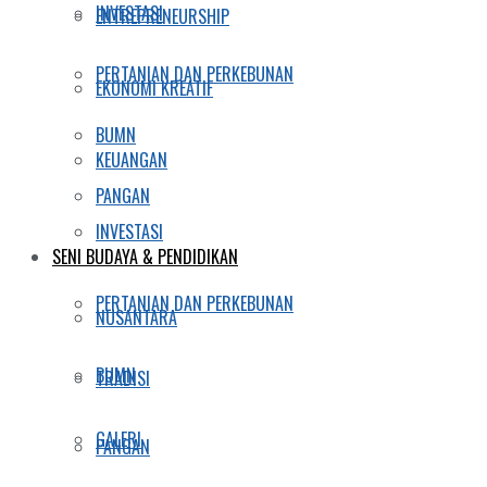
INVESTASI
ENTREPRENEURSHIP
PERTANIAN DAN PERKEBUNAN
EKONOMI KREATIF
BUMN
KEUANGAN
PANGAN
INVESTASI
SENI BUDAYA & PENDIDIKAN
PERTANIAN DAN PERKEBUNAN
NUSANTARA
BUMN
TRADISI
GALERI
PANGAN