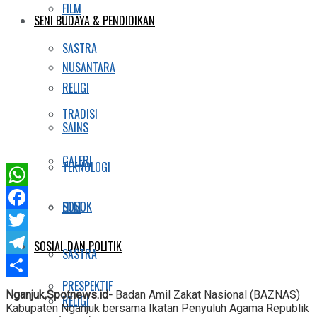
FILM
SENI BUDAYA & PENDIDIKAN
SASTRA
NUSANTARA
RELIGI
TRADISI
SAINS
GALERI
TEKNOLOGI
WhatsApp
SOSOK
FILM
Facebook
Twitter
SOSIAL DAN POLITIK
SASTRA
Telegram
PRESPEKTIF
Share
Nganjuk,Spotnews.id-
Badan Amil Zakat Nasional (BAZNAS)
RELIGI
Kabupaten Nganjuk bersama Ikatan Penyuluh Agama Republik