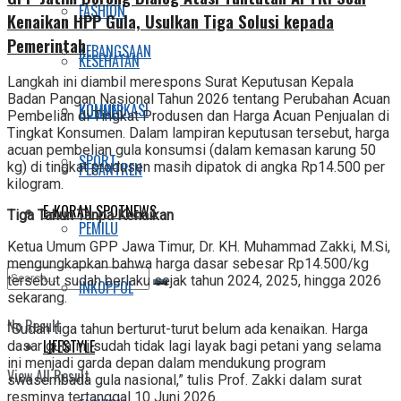
FASHION
Kenaikan HPP Gula, Usulkan Tiga Solusi kepada
Pemerintah
KEBANGSAAN
KESEHATAN
Langkah ini diambil merespons Surat Keputusan Kepala
Badan Pangan Nasional Tahun 2026 tentang Perubahan Acuan
KOMUNIKASI
KULINER
Pembelian di Tingkat Produsen dan Harga Acuan Penjualan di
Tingkat Konsumen. Dalam lampiran keputusan tersebut, harga
acuan pembelian gula konsumsi (dalam kemasan karung 50
SPORT
PESANTREN
kg) di tingkat produsen masih dipatok di angka Rp14.500 per
kilogram.
E-KORAN SPOTNEWS
Tiga Tahun Tanpa Kenaikan
PEMILU
Ketua Umum GPP Jawa Timur, Dr. KH. Muhammad Zakki, M.Si,
mengungkapkan bahwa harga dasar sebesar Rp14.500/kg
tersebut sudah berlaku sejak tahun 2024, 2025, hingga 2026
INKOPPOL
sekarang.
No Result
“Sudah tiga tahun berturut-turut belum ada kenaikan. Harga
LIFESTYLE
dasar gula ini sudah tidak lagi layak bagi petani yang selama
ini menjadi garda depan dalam mendukung program
View All Result
swasembada gula nasional,” tulis Prof. Zakki dalam surat
resminya tertanggal 10 Juni 2026
.