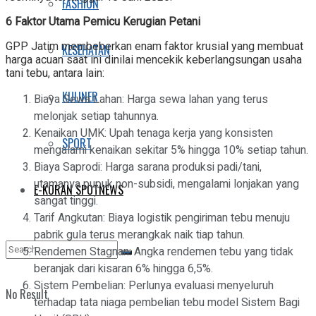
FASHION
6 Faktor Utama Pemicu Kerugian Petani
GPP Jatim membeberkan enam faktor krusial yang membuat
KESEHATAN
harga acuan saat ini dinilai mencekik keberlangsungan usaha
tani tebu, antara lain:
KULINER
Biaya Sewa Lahan: Harga sewa lahan yang terus
melonjak setiap tahunnya.
Kenaikan UMK: Upah tenaga kerja yang konsisten
SPORT
mengalami kenaikan sekitar 5% hingga 10% setiap tahun.
Biaya Saprodi: Harga sarana produksi padi/tani,
utamanya pupuk non-subsidi, mengalami lonjakan yang
E-KORAN SPOTNEWS
sangat tinggi.
Tarif Angkutan: Biaya logistik pengiriman tebu menuju
pabrik gula terus merangkak naik tiap tahun.
Rendemen Stagnan: Angka rendemen tebu yang tidak
beranjak dari kisaran 6% hingga 6,5%.
Sistem Pembelian: Perlunya evaluasi menyeluruh
No Result
terhadap tata niaga pembelian tebu model Sistem Bagi