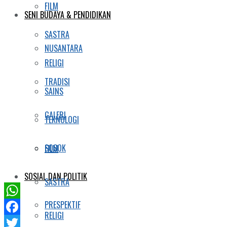
FILM
SENI BUDAYA & PENDIDIKAN
SASTRA
NUSANTARA
RELIGI
TRADISI
SAINS
GALERI
TEKNOLOGI
SOSOK
FILM
SOSIAL DAN POLITIK
SASTRA
PRESPEKTIF
WhatsApp
RELIGI
Facebook