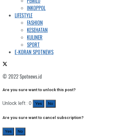
PEMILU
INKOPPOL
LIFESTYLE
FASHION
KESEHATAN
KULINER
SPORT
E-KORAN SPOTNEWS
© 2022 Spotnews.id
Are you sure want to unlock this post?
Unlock left : 0
Yes
No
Are you sure want to cancel subscription?
Yes
No