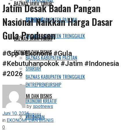
INTERNASIONAL
BAZNAS JAWA TIMUR
Jatim Desak Badan Pangan
Nasional Naikkan Harga Dasar
TRENDING
BAZNAS KABUPATEN PACITAN
Gula Produsen
BAZNAS KABUPATEN TRENGGALEK
BAZNAS JAWA TIMUR
#Gpp #Ekonomi #Gula
EKONOMI DAN BISNIS
BAZNAS KABUPATEN PACITAN
#Kebutuhanpokok #Jatim #Indonesia
SYARIAH
#2026
BAZNAS KABUPATEN TRENGGALEK
ENTREPRENEURSHIP
EKONOMI DAN BISNIS
EKONOMI KREATIF
by
spotnews
Juni 10, 2026
SYARIAH
KEUANGAN
in
EKONOMI DAN BISNIS
0