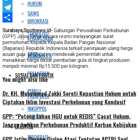
HUKUM
Twitter
SAINS
Telegram
BIROKRASI
Share
Surabaya,Spotnews.id-
Gabungan Perusahaan Perkebunan
TEKNOLOGI
(GPP) Jawa Timur secara resmi melayangkan surat
KEBANGSAAN
permohonan kepada Kepala Badan Pangan Nasional
(Bapanas) Republik Indonesia terkait peninjauan ulang harga
SOSOK
acuan gula. GPP Jatim mendesak pemerintah untuk
KOMUNIKASI
menaikkan harga dasar pembelian gula di tingkat produsen
menjadi minimal Rp15.500 per kilogram.
PESANTREN
SOSIAL DAN POLITIK
You might also like
PEMILU
Dr. KH. Muhammad Zakki Soroti Kepastian Hukum untuk
PRESPEKTIF
Ciptakan Iklim Investasi Perkebunan yang Kondusif
INKOPPOL
GPP: “Potong Lahan HGU untuk REDIS” Cacat Hukum,
HUKUM
Jangan Jadikan Perkebunan Produktif Korban Kebijakan
LIFESTYLE
BIROKRASI
GPP Jatim Dorong Dialog Atasi Tuntutan APTRI Soal