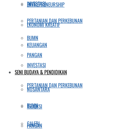
INVESTASI
ENTREPRENEURSHIP
PERTANIAN DAN PERKEBUNAN
EKONOMI KREATIF
BUMN
KEUANGAN
PANGAN
INVESTASI
SENI BUDAYA & PENDIDIKAN
PERTANIAN DAN PERKEBUNAN
NUSANTARA
BUMN
TRADISI
GALERI
PANGAN