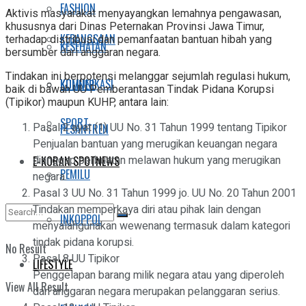
FASHION
Aktivis masyarakat menyayangkan lemahnya pengawasan,
khususnya dari Dinas Peternakan Provinsi Jawa Timur,
KEBANGSAAN
terhadap distribusi dan pemanfaatan bantuan hibah yang
KESEHATAN
bersumber dari anggaran negara.
Tindakan ini berpotensi melanggar sejumlah regulasi hukum,
KOMUNIKASI
KULINER
baik di bawah UU Pemberantasan Tindak Pidana Korupsi
(Tipikor) maupun KUHP, antara lain:
SPORT
Pasal 2 ayat (1) UU No. 31 Tahun 1999 tentang Tipikor
PESANTREN
Penjualan bantuan yang merugikan keuangan negara
dianggap perbuatan melawan hukum yang merugikan
E-KORAN SPOTNEWS
PEMILU
negara.
Pasal 3 UU No. 31 Tahun 1999 jo. UU No. 20 Tahun 2001
Tindakan memperkaya diri atau pihak lain dengan
INKOPPOL
menyalahgunakan wewenang termasuk dalam kategori
tindak pidana korupsi.
No Result
Pasal 8 UU Tipikor
LIFESTYLE
Penggelapan barang milik negara atau yang diperoleh
View All Result
dari anggaran negara merupakan pelanggaran serius.