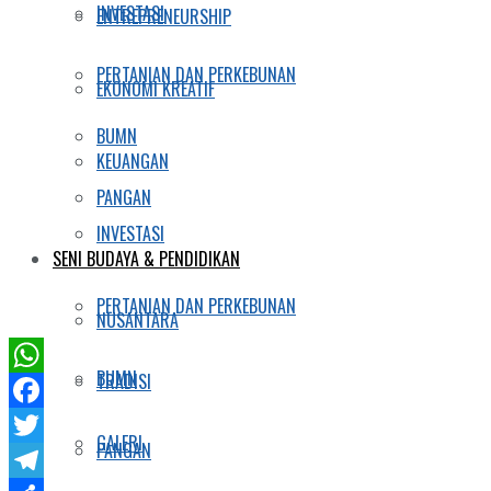
INVESTASI
ENTREPRENEURSHIP
PERTANIAN DAN PERKEBUNAN
EKONOMI KREATIF
BUMN
KEUANGAN
PANGAN
INVESTASI
SENI BUDAYA & PENDIDIKAN
PERTANIAN DAN PERKEBUNAN
NUSANTARA
BUMN
TRADISI
WhatsApp
Facebook
GALERI
PANGAN
Twitter