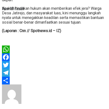
View All Result
Apakah tindakan hukum akan memberikan efek jera? Warga
Desa Jatirejo, dan masyarakat luas, kini menunggu langkah
nyata untuk menegakkan keadilan serta memastikan bantuan
sosial benar-benar dimanfaatkan sesuai tujuan.
(Laporan : Cnn // Spotnews.id – IZ)
WhatsApp
Facebook
Twitter
Telegram
Share