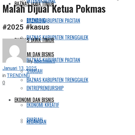
INTERNASIONAL
BAZNAS JAWA TIMUR
Malah Dijual Ketua Pokmas
TRENDING
BAZNAS KABUPATEN PACITAN
#2025 #kasus
BAZNAS KABUPATEN TRENGGALEK
BAZNAS JAWA TIMUR
EKONOMI DAN BISNIS
BAZNAS KABUPATEN PACITAN
by
spotnews
Januari 13, 2025
SYARIAH
in
TRENDING
BAZNAS KABUPATEN TRENGGALEK
0
ENTREPRENEURSHIP
EKONOMI DAN BISNIS
EKONOMI KREATIF
SYARIAH
KEUANGAN