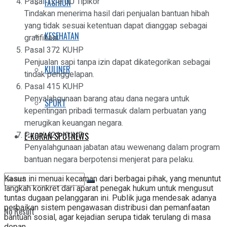
Pasal 12 e UU Tipikor
FASHION
Tindakan menerima hasil dari penjualan bantuan hibah
yang tidak sesuai ketentuan dapat dianggap sebagai
KESEHATAN
gratifikasi.
Pasal 372 KUHP
Penjualan sapi tanpa izin dapat dikategorikan sebagai
KULINER
tindak penggelapan.
Pasal 415 KUHP
Penyalahgunaan barang atau dana negara untuk
SPORT
kepentingan pribadi termasuk dalam perbuatan yang
merugikan keuangan negara.
Pasal 421 KUHP
E-KORAN SPOTNEWS
Penyalahgunaan jabatan atau wewenang dalam program
bantuan negara berpotensi menjerat para pelaku.
Kasus ini menuai kecaman dari berbagai pihak, yang menuntut
langkah konkret dari aparat penegak hukum untuk mengusut
tuntas dugaan pelanggaran ini. Publik juga mendesak adanya
perbaikan sistem pengawasan distribusi dan pemanfaatan
No Result
bantuan sosial, agar kejadian serupa tidak terulang di masa
depan.