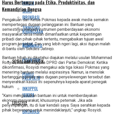
Harus Bertumpu pada Etika, Produktivitas, dan
HUKUM
Kemandirian Bangsa
SAINS
BIROKRASI
Pengakuan dari Ketua Pokmas kepada awak media semakin
mempertegas dugaan pelanggaran ini. Bantuan yang
TEKNOLOGI
semestinya menjadi instrumen pemberdayaan ekonomi
KEBANGSAAN
masyarakat desa malah dimanfaatkan untuk kepentingan
pribadi dan pihak-pihak tertentu, mengabaikan tujuan awal
SOSOK
program tersebut. Dan yang lebih ngeri lagi, aksi itupun malah
KOMUNIKASI
di bantu oleh Sekdes Jatirejo.
Bantuan hibah ini diketahui diajukan melalui usulan Mohammad
PESANTREN
SOSIAL DAN POLITIK
Rosyidi, mantan anggota DPRD dari Partai Demokrat. Ketika
dikonfirmasi, Rosyidi mengakui ada tiga lokasi Pokmas yang
menerima bantuan melalui aspirasinya. Namun, ia menolak
PEMILU
bertanggung jawab atas dugaan penyelewengan tersebut dan
PRESPEKTIF
menyerahkan kasus ini sepenuhnya kepada aparat penegak
hukum.
INKOPPOL
HUKUM
“Kami mengusulkan bantuan ini untuk memberdayakan
ekonomi masyarakat, khususnya peternak. Jika ada
LIFESTYLE
penyimpangan, itu di luar kendali saya. Saya serahkan kepada
pihak berwenang untuk menindaklanjuti,” ungkap Rosyidi.
BIROKRASI