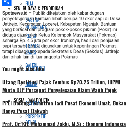
Telegram
FILM
SENI BUDAYA & PENDIDIKAN
Share
Spotnews.id –
Publik dikejutkan oleh kabar dugaan
penyelewengan bantuan hibah berupa 10 ekor sapi di Desa
SASTRA
Jatirejo, Kecamatan Loceret, Kabupaten Nganjuk. Bantuan
NUSANTARA
yang berasal dari program pokok-pokok pikiran (Pokir) ini
diduga dijual oleh Ketua Kelompok Masyarakat (Pokmas)
RELIGI
seharga Rp. 4,5 juta per ekor. Ironisnya, hasil dari penjualan
TRADISI
sapi tersebut tidak digunakan untuk kepentingan Pokmas,
SAINS
tetapi dibagikan kepada Sekretaris Desa (Sekdes) Jatirejo
dan pihak lain di luar anggota Pokmas.
GALERI
TEKNOLOGI
You might also like
Utang Restitusi Pajak Tembus Rp70,25 Triliun, HIPMI
SOSOK
FILM
Minta DJP Percepat Penyelesaian Klaim Wajib Pajak
SOSIAL DAN POLITIK
PPEI Dorong Pesantren Jadi Pusat Ekonomi Umat, Bukan
SASTRA
Hanya Pusat Dakwah
PRESPEKTIF
RELIGI
Prof. Dr. KH. Muhammad Zakki, M.Si : Ekonomi Indonesia