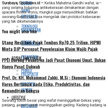
Share
HUKUM
Surabaya, Spotnews.id –
Ketika Mahatma Gandhi wafat, ia—
yang selama hidupnya antikekerasan dimakamkan dengan
SAINS
upacara militer. Ironis, mungkin juga menyedihkan: bahkan
BIROKRASI
seorang Gandhi tak bisa mengelak dari protokol kebesaran
yang tak dikehendakinya.
TEKNOLOGI
KEBANGSAAN
You might also like
Utang Restitusi Pajak Tembus Rp70,25 Triliun, HIPMI
SOSOK
KOMUNIKASI
Minta DJP Percepat Penyelesaian Klaim Wajib Pajak
PESANTREN
SOSIAL DAN POLITIK
PPEI Dorong Pesantren Jadi Pusat Ekonomi Umat, Bukan
Hanya Pusat Dakwah
PEMILU
PRESPEKTIF
Prof. Dr. KH. Muhammad Zakki, M.Si : Ekonomi Indonesia
Harus Bertumpu pada Etika, Produktivitas, dan
INKOPPOL
HUKUM
Kemandirian Bangsa
LIFESTYLE
Seorang tokoh besar yang wafat meninggalkan bekas yang
panjang, seperti gajah meninggalkan gading. Kadang-kadang ia
BIROKRASI