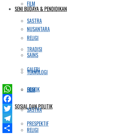
FILM
SENI BUDAYA & PENDIDIKAN
SASTRA
NUSANTARA
RELIGI
TRADISI
SAINS
GALERI
TEKNOLOGI
SOSOK
FILM
WhatsApp
SOSIAL DAN POLITIK
Facebook
SASTRA
Twitter
PRESPEKTIF
Telegram
RELIGI