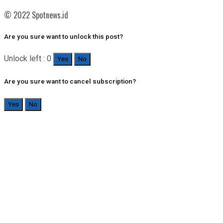
© 2022 Spotnews.id
Are you sure want to unlock this post?
Unlock left : 0
Yes
No
Are you sure want to cancel subscription?
Yes
No