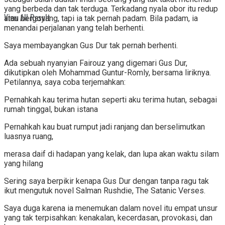
yang berbeda dan tak terduga. Terkadang nyala obor itu redup
View All Result
atau bergoyang, tapi ia tak pernah padam. Bila padam, ia
menandai perjalanan yang telah berhenti.
Saya membayangkan Gus Dur tak pernah berhenti.
Ada sebuah nyanyian Fairouz yang digemari Gus Dur,
dikutipkan oleh Mohammad Guntur-Romly, bersama liriknya.
Petilannya, saya coba terjemahkan:
Pernahkah kau terima hutan seperti aku terima hutan, sebagai
rumah tinggal, bukan istana
Pernahkah kau buat rumput jadi ranjang dan berselimutkan
luasnya ruang,
merasa daif di hadapan yang kelak, dan lupa akan waktu silam
yang hilang
Sering saya berpikir kenapa Gus Dur dengan tanpa ragu tak
ikut mengutuk novel Salman Rushdie, The Satanic Verses.
Saya duga karena ia menemukan dalam novel itu empat unsur
yang tak terpisahkan: kenakalan, kecerdasan, provokasi, dan