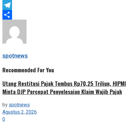
Twitter
Telegram
Share
spotnews
Recommended For You
Utang Restitusi Pajak Tembus Rp70,25 Triliun, HIPMI
Minta DJP Percepat Penyelesaian Klaim Wajib Pajak
by
spotnews
Agustus 2, 2026
0