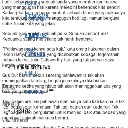
hadir sebagai ikon: sebuah tanda yang memberikan makna
FASHION
yang menggugah hati karena melebihi kehendak kita sendiri.
Kadang-kadang sebagai simbol: sebuah tanda yang maknanya
KEBANGSAAN
kita tentukan, tak perlu menggugah hati lagi, namun berguna
KESEHATAN
untuk tujuan kita yang jelas.
Sebuah ikon adalah sebuah puisi. Sebuah simbol: alat.
KOMUNIKASI
KULINER
Keduanya saling menyilang tak henti-hentinya.
”Pahlawan mati hanya satu kali,” kata orang hukuman dalam
SPORT
PESANTREN
lakon Hanya Satu Kali, yang disebutkan sebagai terje­mahan
sebuah karya John Galsworthy tapi yang tak pernah saya
ketahui yang mana.
E-KORAN SPOTNEWS
PEMILU
Gus Dur bisa disebut seorang pahlawan: ia tak akan
meninggalkan kita lagi, begitu jenazahnya dikuburkan.
Terutama ketika yang hidup tak akan meninggalkan apa yang
INKOPPOL
baik yang dilakukannya.
Tapi dalam arti lain pahlawan mati hanya satu kali karena ia tak
No Result
lagi bagian dari kefanaan. Tak lagi bagian dari kedaifan. Tak
LIFESTYLE
lagi bagian dari pergulatan untuk menjadi baik atau bebas yang
membuat sejarah manusia berarti.
View All Result
Hanya dalam pergulatan itu, Gus Dur tampak sebagai yang tak