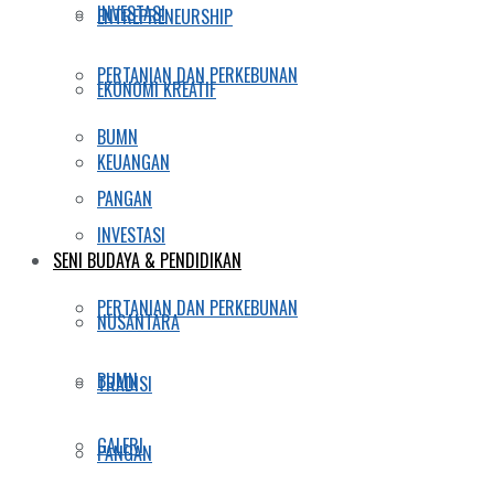
INVESTASI
ENTREPRENEURSHIP
PERTANIAN DAN PERKEBUNAN
EKONOMI KREATIF
BUMN
KEUANGAN
PANGAN
INVESTASI
SENI BUDAYA & PENDIDIKAN
PERTANIAN DAN PERKEBUNAN
NUSANTARA
BUMN
TRADISI
GALERI
PANGAN