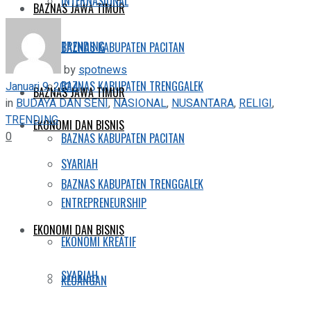
INTERNASIONAL
BAZNAS JAWA TIMUR
TRENDING
BAZNAS KABUPATEN PACITAN
by
spotnews
BAZNAS KABUPATEN TRENGGALEK
Januari 9, 2024
BAZNAS JAWA TIMUR
in
BUDAYA DAN SENI
,
NASIONAL
,
NUSANTARA
,
RELIGI
,
TRENDING
EKONOMI DAN BISNIS
0
BAZNAS KABUPATEN PACITAN
SYARIAH
BAZNAS KABUPATEN TRENGGALEK
ENTREPRENEURSHIP
EKONOMI DAN BISNIS
EKONOMI KREATIF
SYARIAH
KEUANGAN