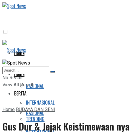
Home
BERITA
Home
No Result
View All Result
NASIONAL
BERITA
INTERNASIONAL
Home
BUDAYA DAN SENI
NASIONAL
TRENDING
Gus Dur & Jejak Keistimewaan nya