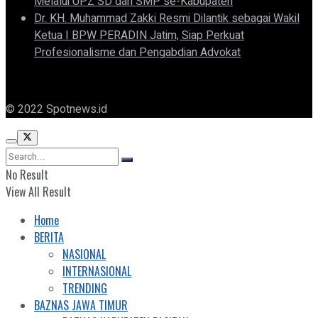
Melalui UPZ SD dan SMP se-Kabupaten
Dr. KH. Muhammad Zakki Resmi Dilantik sebagai Wakil
Ketua I BPW PERADIN Jatim, Siap Perkuat
Profesionalisme dan Pengabdian Advokat
© 2022 Spotnews.id
No Result
View All Result
Home
BERITA
NASIONAL
INTERNASIONAL
TRENDING
BAZNAS JAWA TIMUR