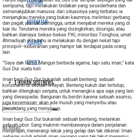
FASHION
sempurna, tapi melakukan tindakan yang sesederhana dan
semenakjubkan manusia: dari situasinya yang terbatas ia
menjangkau mereka yang bukan kaumnya, melintasi gerbang
KESEHATAN
dan pagar, jadi tak berhingga, untuk menjabat mere­ka yang di
luar itu. Terutama mereka yang disingkirkan, dicurigai, atau
bahkan dianiaya: bekas-bekas PKI, minoritas Tionghoa, umat
Ahmadiyah. Kita tahu ia melakukan itu dengan nekat tapi
KULINER
prinsipiil—keberanian yang hampir tak terdapat pada orang
lain.
SPORT
”Saya dan Romo Mangun berbeda agama, tapi satu iman,” kata
Gus Dur suatu kali.
Iman bagi Gus Dur bukanlah sebuah benteng: sebuah
E-KORAN SPOTNEWS
konstruksi di sebuah wilayah. Benteng kukuh dan tertutup,
bahkan dilengkapi senjata, untuk menangkis apa saja yang lain
yang diwaspadai. Bangunan itu berdiri karena sebuah asumsi,
juga kecemasan: akan ada musuh yang menyerbu atau
pecundang yang menyusup.
Iman bagi Gus Dur bukanlah sebuah benteng, melainkan
sebuah obor. Sang mukmin membawanya dalam perjalan­an
No Result
menjelajah, menerangi lekuk yang gelap dan tak dikenal. Iman
sebagai suluh adalah iman seorang yang tak takut menemui