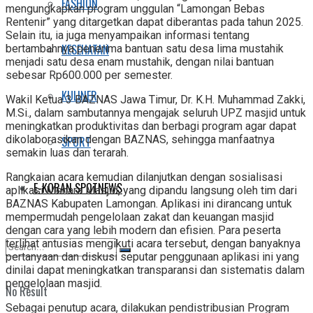
FASHION
mengungkapkan program unggulan “Lamongan Bebas
Rentenir” yang ditargetkan dapat diberantas pada tahun 2025.
Selain itu, ia juga menyampaikan informasi tentang
KESEHATAN
bertambahnya penerima bantuan satu desa lima mustahik
menjadi satu desa enam mustahik, dengan nilai bantuan
sebesar Rp600.000 per semester.
KULINER
Wakil Ketua 3 BAZNAS Jawa Timur, Dr. K.H. Muhammad Zakki,
M.Si., dalam sambutannya mengajak seluruh UPZ masjid untuk
meningkatkan produktivitas dan berbagi program agar dapat
dikolaborasikan dengan BAZNAS, sehingga manfaatnya
SPORT
semakin luas dan terarah.
Rangkaian acara kemudian dilanjutkan dengan sosialisasi
E-KORAN SPOTNEWS
aplikasi Menara Masjid, yang dipandu langsung oleh tim dari
BAZNAS Kabupaten Lamongan. Aplikasi ini dirancang untuk
mempermudah pengelolaan zakat dan keuangan masjid
dengan cara yang lebih modern dan efisien. Para peserta
terlihat antusias mengikuti acara tersebut, dengan banyaknya
pertanyaan dan diskusi seputar penggunaan aplikasi ini yang
dinilai dapat meningkatkan transparansi dan sistematis dalam
pengelolaan masjid.
No Result
Sebagai penutup acara, dilakukan pendistribusian Program