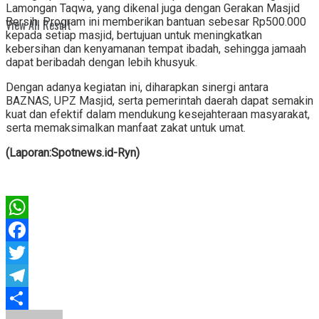
Lamongan Taqwa, yang dikenal juga dengan Gerakan Masjid
Bersih. Program ini memberikan bantuan sebesar Rp500.000
View All Result
kepada setiap masjid, bertujuan untuk meningkatkan
kebersihan dan kenyamanan tempat ibadah, sehingga jamaah
dapat beribadah dengan lebih khusyuk.
Dengan adanya kegiatan ini, diharapkan sinergi antara
BAZNAS, UPZ Masjid, serta pemerintah daerah dapat semakin
kuat dan efektif dalam mendukung kesejahteraan masyarakat,
serta memaksimalkan manfaat zakat untuk umat.
(Laporan:Spotnews.id-Ryn)
WhatsApp
Facebook
Twitter
Telegram