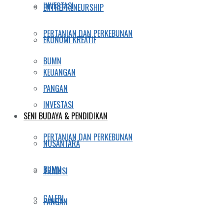
INVESTASI
ENTREPRENEURSHIP
PERTANIAN DAN PERKEBUNAN
EKONOMI KREATIF
BUMN
KEUANGAN
PANGAN
INVESTASI
SENI BUDAYA & PENDIDIKAN
PERTANIAN DAN PERKEBUNAN
NUSANTARA
BUMN
TRADISI
GALERI
PANGAN