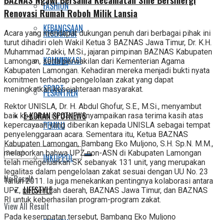
FASHION
Renovasi Rumah Roboh Milik Lansia
KEBANGSAAN
KESEHATAN
Acara yang mendapat dukungan penuh dari berbagai pihak ini
turut dihadiri oleh Wakil Ketua 3 BAZNAS Jawa Timur, Dr. K.H.
Muhammad Zakki, M.Si., jajaran pimpinan BAZNAS Kabupaten
KOMUNIKASI
KULINER
Lamongan, serta perwakilan dari Kementerian Agama
Kabupaten Lamongan. Kehadiran mereka menjadi bukti nyata
komitmen terhadap pengelolaan zakat yang dapat
SPORT
meningkatkan kesejahteraan masyarakat.
PESANTREN
Rektor UNISLA, Dr. H. Abdul Ghofur, S.E., M.Si., menyambut
E-KORAN SPOTNEWS
baik kegiatan ini dan menyampaikan rasa terima kasih atas
PEMILU
kepercayaan yang diberikan kepada UNISLA sebagai tempat
penyelenggaraan acara. Sementara itu, Ketua BAZNAS
Kabupaten Lamongan, Bambang Eko Muljono, S.H. Sp.N. M.M.,
melaporkan bahwa UPZ non-ASN di Kabupaten Lamongan
INKOPPOL
telah mengeluarkan SK sebanyak 131 unit, yang merupakan
legalitas dalam pengelolaan zakat sesuai dengan UU No. 23
No Result
Tahun 2011. Ia juga menekankan pentingnya kolaborasi antara
LIFESTYLE
UPZ, pemerintah daerah, BAZNAS Jawa Timur, dan BAZNAS
RI untuk keberhasilan program-program zakat.
View All Result
Pada kesempatan tersebut, Bambang Eko Muljono