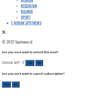
FASHION
KESEHATAN
KULINER
SPORT
E-KORAN SPOTNEWS
© 2022 Spotnews.id
Are you sure want to unlock this post?
Unlock left : 0
Yes
No
Are you sure want to cancel subscription?
Yes
No