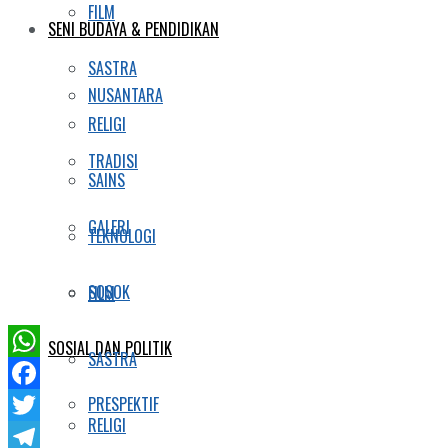
FILM
SENI BUDAYA & PENDIDIKAN
SASTRA
NUSANTARA
RELIGI
TRADISI
SAINS
GALERI
TEKNOLOGI
SOSOK
FILM
SOSIAL DAN POLITIK
SASTRA
WhatsApp
PRESPEKTIF
Facebook
RELIGI
Twitter