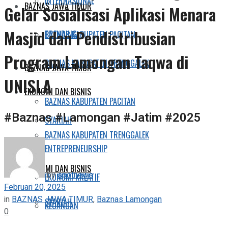
INTERNASIONAL
BAZNAS JAWA TIMUR
Gelar Sosialisasi Aplikasi Menara
Masjid dan Pendistribusian
TRENDING
BAZNAS KABUPATEN PACITAN
Program Lamongan Taqwa di
BAZNAS KABUPATEN TRENGGALEK
BAZNAS JAWA TIMUR
UNISLA
EKONOMI DAN BISNIS
BAZNAS KABUPATEN PACITAN
#Baznas #Lamongan #Jatim #2025
SYARIAH
BAZNAS KABUPATEN TRENGGALEK
ENTREPRENEURSHIP
EKONOMI DAN BISNIS
by
spotnews
EKONOMI KREATIF
Februari 20, 2025
in
BAZNAS JAWA TIMUR
,
Baznas Lamongan
SYARIAH
KEUANGAN
0