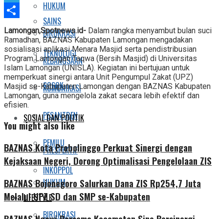
HUKUM
Telegram
SAINS
Share
Lamongan,Spotnews.id-
Dalam rangka menyambut bulan suci
BIROKRASI
Ramadhan, BAZNAS Kabupaten Lamongan mengadakan
sosialisasi aplikasi Menara Masjid serta pendistribusian
TEKNOLOGI
Program Lamongan Taqwa (Bersih Masjid) di Universitas
KEBANGSAAN
Islam Lamongan (UNISLA). Kegiatan ini bertujuan untuk
memperkuat sinergi antara Unit Pengumpul Zakat (UPZ)
SOSOK
Masjid se-Kabupaten Lamongan dengan BAZNAS Kabupaten
KOMUNIKASI
Lamongan, guna mengelola zakat secara lebih efektif dan
efisien.
PESANTREN
SOSIAL DAN POLITIK
You might also like
PEMILU
BAZNAS Kota Probolinggo Perkuat Sinergi dengan
PRESPEKTIF
Kejaksaan Negeri, Dorong Optimalisasi Pengelolaan ZIS
INKOPPOL
BAZNAS Bojonegoro Salurkan Dana ZIS Rp254,7 Juta
HUKUM
Melalui UPZ SD dan SMP se-Kabupaten
LIFESTYLE
BIROKRASI
BAZNAS Ngawi Bersama Kecamatan Sine Bersinergi