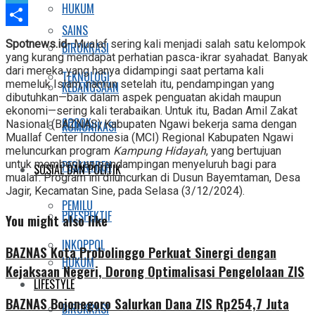
HUKUM
Telegram
SAINS
Share
Spotnews.id-
Mualaf sering kali menjadi salah satu kelompok
BIROKRASI
yang kurang mendapat perhatian pasca-ikrar syahadat. Banyak
dari mereka yang hanya didampingi saat pertama kali
TEKNOLOGI
memeluk Islam, namun setelah itu, pendampingan yang
KEBANGSAAN
dibutuhkan—baik dalam aspek penguatan akidah maupun
ekonomi—sering kali terabaikan. Untuk itu, Badan Amil Zakat
SOSOK
Nasional (BAZNAS) Kabupaten Ngawi bekerja sama dengan
KOMUNIKASI
Muallaf Center Indonesia (MCI) Regional Kabupaten Ngawi
meluncurkan program
Kampung Hidayah
, yang bertujuan
untuk memberikan pendampingan menyeluruh bagi para
PESANTREN
SOSIAL DAN POLITIK
mualaf. Program ini diluncurkan di Dusun Bayemtaman, Desa
Jagir, Kecamatan Sine, pada Selasa (3/12/2024).
PEMILU
PRESPEKTIF
You might also like
INKOPPOL
BAZNAS Kota Probolinggo Perkuat Sinergi dengan
HUKUM
Kejaksaan Negeri, Dorong Optimalisasi Pengelolaan ZIS
LIFESTYLE
BAZNAS Bojonegoro Salurkan Dana ZIS Rp254,7 Juta
BIROKRASI