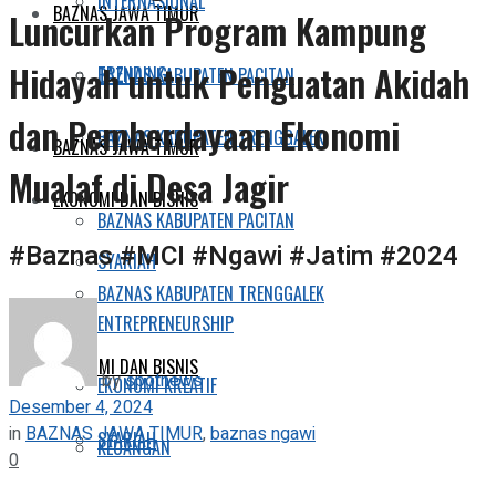
INTERNASIONAL
BAZNAS JAWA TIMUR
Luncurkan Program Kampung
Hidayah untuk Penguatan Akidah
TRENDING
BAZNAS KABUPATEN PACITAN
dan Pemberdayaan Ekonomi
BAZNAS KABUPATEN TRENGGALEK
BAZNAS JAWA TIMUR
Mualaf di Desa Jagir
EKONOMI DAN BISNIS
BAZNAS KABUPATEN PACITAN
#Baznas #MCI #Ngawi #Jatim #2024
SYARIAH
BAZNAS KABUPATEN TRENGGALEK
ENTREPRENEURSHIP
EKONOMI DAN BISNIS
by
spotnews
EKONOMI KREATIF
Desember 4, 2024
in
BAZNAS JAWA TIMUR
,
baznas ngawi
SYARIAH
KEUANGAN
0