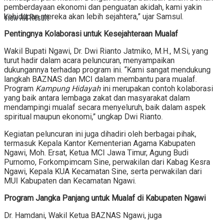
pemberdayaan ekonomi dan penguatan akidah, kami yakin
View All Result
kehidupan mereka akan lebih sejahtera,” ujar Samsul.
Pentingnya Kolaborasi untuk Kesejahteraan Mualaf
Wakil Bupati Ngawi, Dr. Dwi Rianto Jatmiko, M.H., M.Si, yang
turut hadir dalam acara peluncuran, menyampaikan
dukungannya terhadap program ini. “Kami sangat mendukung
langkah BAZNAS dan MCI dalam membantu para mualaf.
Program
Kampung Hidayah
ini merupakan contoh kolaborasi
yang baik antara lembaga zakat dan masyarakat dalam
mendampingi mualaf secara menyeluruh, baik dalam aspek
spiritual maupun ekonomi,” ungkap Dwi Rianto.
Kegiatan peluncuran ini juga dihadiri oleh berbagai pihak,
termasuk Kepala Kantor Kementerian Agama Kabupaten
Ngawi, Moh. Ersat, Ketua MCI Jawa Timur, Agung Budi
Purnomo, Forkompimcam Sine, perwakilan dari Kabag Kesra
Ngawi, Kepala KUA Kecamatan Sine, serta perwakilan dari
MUI Kabupaten dan Kecamatan Ngawi.
Program Jangka Panjang untuk Mualaf di Kabupaten Ngawi
Dr. Hamdani, Wakil Ketua BAZNAS Ngawi, juga