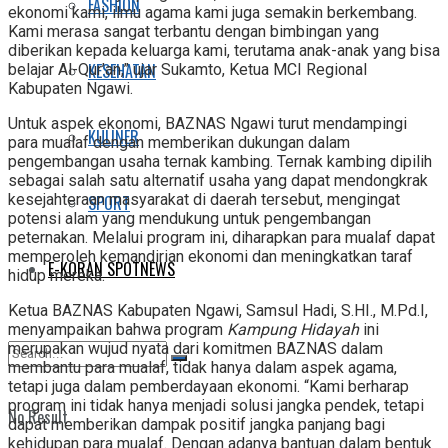
FASHION
ekonomi kami, ilmu agama kami juga semakin berkembang.
Kami merasa sangat terbantu dengan bimbingan yang
diberikan kepada keluarga kami, terutama anak-anak yang bisa
KESEHATAN
belajar Al-Qur’an,” ujar Sukamto, Ketua MCI Regional
Kabupaten Ngawi.
Untuk aspek ekonomi, BAZNAS Ngawi turut mendampingi
KULINER
para mualaf dengan memberikan dukungan dalam
pengembangan usaha ternak kambing. Ternak kambing dipilih
sebagai salah satu alternatif usaha yang dapat mendongkrak
kesejahteraan masyarakat di daerah tersebut, mengingat
SPORT
potensi alam yang mendukung untuk pengembangan
peternakan. Melalui program ini, diharapkan para mualaf dapat
memperoleh kemandirian ekonomi dan meningkatkan taraf
E-KORAN SPOTNEWS
hidup mereka.
Ketua BAZNAS Kabupaten Ngawi, Samsul Hadi, S.HI., M.Pd.I,
menyampaikan bahwa program
Kampung Hidayah
ini
merupakan wujud nyata dari komitmen BAZNAS dalam
membantu para mualaf, tidak hanya dalam aspek agama,
tetapi juga dalam pemberdayaan ekonomi. “Kami berharap
program ini tidak hanya menjadi solusi jangka pendek, tetapi
No Result
dapat memberikan dampak positif jangka panjang bagi
kehidupan para mualaf. Dengan adanya bantuan dalam bentuk