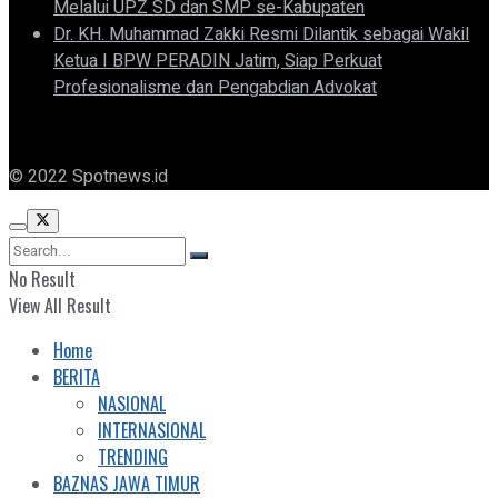
Melalui UPZ SD dan SMP se-Kabupaten
Dr. KH. Muhammad Zakki Resmi Dilantik sebagai Wakil
Ketua I BPW PERADIN Jatim, Siap Perkuat
Profesionalisme dan Pengabdian Advokat
© 2022 Spotnews.id
No Result
View All Result
Home
BERITA
NASIONAL
INTERNASIONAL
TRENDING
BAZNAS JAWA TIMUR