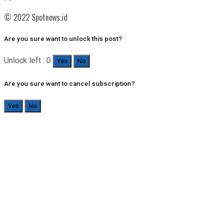
© 2022 Spotnews.id
Are you sure want to unlock this post?
Unlock left : 0
Yes
No
Are you sure want to cancel subscription?
Yes
No