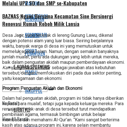
Melalui UPZ SD dan SMP se-Kabupaten
FASHION
BAZNAS Ngawi Bersama Kecamatan Sine Bersinergi
KEBANGSAAN
KESEHATAN
Renovasi Rumah Roboh Milik Lansia
KOMUNIKASI
KULINER
Desa Jagir, yang terletak di lereng Gunung Lawu, dikenal
dengan potensi alam yang luar biasa. Seiring berjalannya
waktu, banyak warga di desa ini yang memutuskan untuk
SPORT
memeluk agama Islam. Namun, dengan semakin banyaknya
PESANTREN
jumlah mualaf, perlu ada dukungan yang lebih untuk mereka,
baik dalam penguatan akidah maupun pemberdayaan ekonomi.
E-KORAN SPOTNEWS
Kampung Hidayah
hadir sebagai jawaban atas kebutuhan
PEMILU
tersebut, dengan memfokuskan diri pada dua sektor penting,
yaitu keagamaan dan ekonomi.
Program Penguatan Akidah dan Ekonomi
INKOPPOL
Dalam hal penguatan akidah, program ini tidak hanya diberikan
No Result
kepada para mualaf, tetapi juga kepada keluarga mereka. Para
LIFESTYLE
remaja dan anak-anak di desa tersebut turut mendapatkan
pembinaan agama, termasuk bimbingan untuk belajar
View All Result
membaca dan memahami Al-Qur’an. “Kami sangat berterima
kasih atas adanya program ini, karena selain membantu