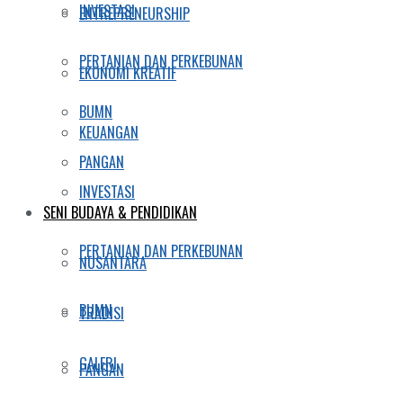
INVESTASI
ENTREPRENEURSHIP
PERTANIAN DAN PERKEBUNAN
EKONOMI KREATIF
BUMN
KEUANGAN
PANGAN
INVESTASI
SENI BUDAYA & PENDIDIKAN
PERTANIAN DAN PERKEBUNAN
NUSANTARA
BUMN
TRADISI
GALERI
PANGAN