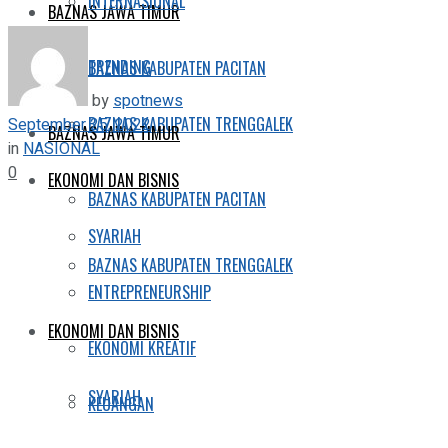
INTERNASIONAL
BAZNAS JAWA TIMUR
TRENDING
BAZNAS KABUPATEN PACITAN
by
spotnews
BAZNAS KABUPATEN TRENGGALEK
September 25, 2022
BAZNAS JAWA TIMUR
in
NASIONAL
0
EKONOMI DAN BISNIS
BAZNAS KABUPATEN PACITAN
SYARIAH
BAZNAS KABUPATEN TRENGGALEK
ENTREPRENEURSHIP
EKONOMI DAN BISNIS
EKONOMI KREATIF
SYARIAH
KEUANGAN