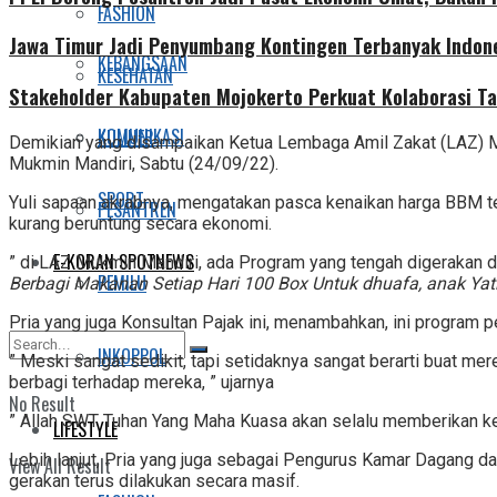
FASHION
Jawa Timur Jadi Penyumbang Kontingen Terbanyak Indone
KEBANGSAAN
KESEHATAN
Stakeholder Kabupaten Mojokerto Perkuat Kolaborasi Ta
KOMUNIKASI
KULINER
Demikian yang disampaikan Ketua Lembaga Amil Zakat (LAZ) M
Mukmin Mandiri, Sabtu (24/09/22).
SPORT
Yuli sapaan akrabnya, mengatakan pasca kenaikan harga BBM 
PESANTREN
kurang beruntung secara ekonomi.
E-KORAN SPOTNEWS
” di LAZ Mukmin Mandiri, ada Program yang tengah digerakan
PEMILU
Berbagi Makanan Setiap Hari 100 Box Untuk dhuafa, anak Ya
Pria yang juga Konsultan Pajak ini, menambahkan, ini progra
INKOPPOL
” Meski sangat sedikit, tapi setidaknya sangat berarti buat me
berbagi terhadap mereka, ” ujarnya
No Result
” Allah SWT Tuhan Yang Maha Kuasa akan selalu memberikan kelu
LIFESTYLE
Lebih lanjut, Pria yang juga sebagai Pengurus Kamar Dagang d
View All Result
gerakan terus dilakukan secara masif.