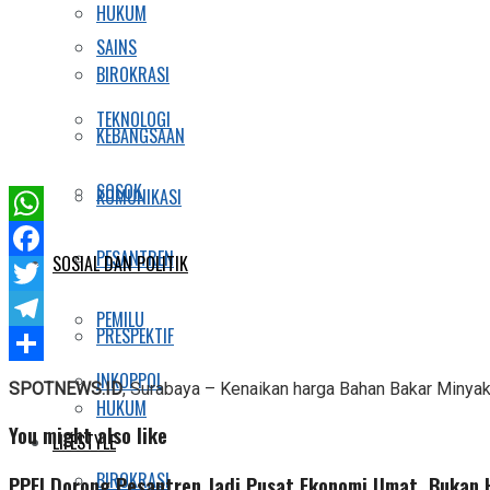
HUKUM
SAINS
BIROKRASI
TEKNOLOGI
KEBANGSAAN
SOSOK
KOMUNIKASI
WhatsApp
PESANTREN
SOSIAL DAN POLITIK
Facebook
Twitter
PEMILU
PRESPEKTIF
Telegram
Share
INKOPPOL
SPOTNEWS.ID
, Surabaya – Kenaikan harga Bahan Bakar Minyak 
HUKUM
You might also like
LIFESTYLE
BIROKRASI
PPEI Dorong Pesantren Jadi Pusat Ekonomi Umat, Bukan