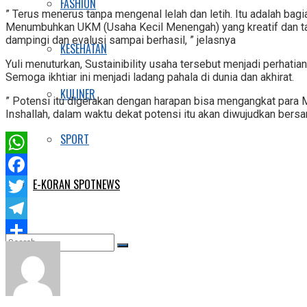
FASHION
” Terus menerus tanpa mengenal lelah dan letih. Itu adalah bag
Menumbuhkan UKM (Usaha Kecil Menengah) yang kreatif dan tang
dampingi dan evalusi sampai berhasil, ” jelasnya
KESEHATAN
Yuli menuturkan, Sustainibility usaha tersebut menjadi perha
Semoga ikhtiar ini menjadi ladang pahala di dunia dan akhirat.
KULINER
” Potensi itu digerakan dengan harapan bisa mengangkat para M
Inshallah, dalam waktu dekat potensi itu akan diwujudkan bers
SPORT
WhatsApp
E-KORAN SPOTNEWS
Facebook
Twitter
Telegram
Share
No Result