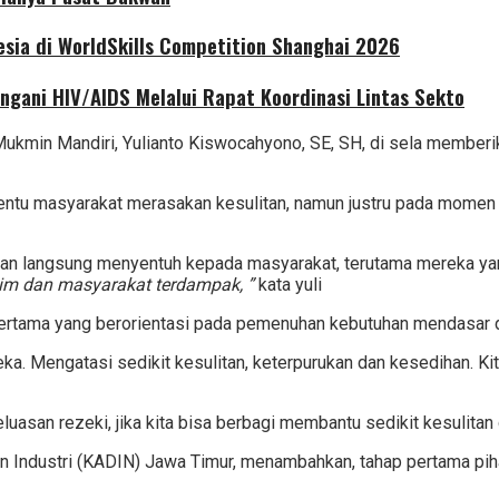
sia di WorldSkills Competition Shanghai 2026
ngani HIV/AIDS Melalui Rapat Koordinasi Lintas Sekto
ukmin Mandiri, Yulianto Kiswocahyono, SE, SH, di sela member
tentu masyarakat merasakan kesulitan, namun justru pada mome
 dan langsung menyentuh kepada masyarakat, terutama mereka y
tim dan masyarakat terdampak, ”
kata yuli
m pertama yang berorientasi pada pemenuhan kebutuhan mendasar
reka. Mengatasi sedikit kesulitan, keterpurukan dan kesedihan. 
asan rezeki, jika kita bisa berbagi membantu sedikit kesulitan 
an Industri (KADIN) Jawa Timur, menambahkan, tahap pertama pi