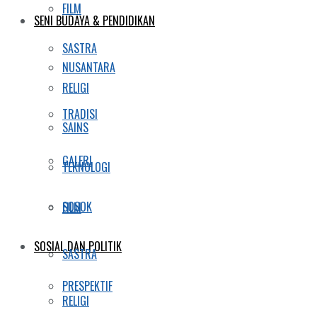
FILM
SENI BUDAYA & PENDIDIKAN
SASTRA
NUSANTARA
RELIGI
TRADISI
SAINS
GALERI
TEKNOLOGI
SOSOK
FILM
SOSIAL DAN POLITIK
SASTRA
PRESPEKTIF
RELIGI