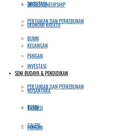
INVESTASI
ENTREPRENEURSHIP
PERTANIAN DAN PERKEBUNAN
EKONOMI KREATIF
BUMN
KEUANGAN
PANGAN
INVESTASI
SENI BUDAYA & PENDIDIKAN
PERTANIAN DAN PERKEBUNAN
NUSANTARA
BUMN
TRADISI
GALERI
PANGAN