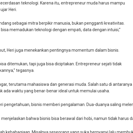
 kecerdasan teknologi. Karena itu, entrepreneur muda harus mampu
ujar Heri.
dang sebagai mitra berpikir manusia, bukan pengganti kreativitas.
bisa memadukan teknologi dengan empati, data dengan intuisi,”
ebut, Heri juga menekankan pentingnya momentum dalam bisnis.
 ditemukan, tapi juga bisa diciptakan. Entrepreneur sejati tidak
kannya,” tegasnya.
gar, terutama mahasiswa dan generasi muda. Salah satu di antaranya
idak ada waktu yang benar-benar ideal untuk memulai usaha.
beri pengetahuan, bisnis memberi pengalaman. Dua-duanya saling meleng
i menjelaskan bahwa bisnis bisa berawal dari hobi, namun tidak harus da
alah kebahagiaan. Misalnya seseorang yang suka bernyanyi lalu membuka 