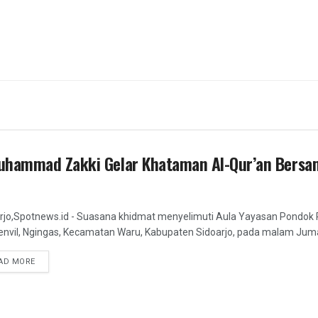
uhammad Zakki Gelar Khataman Al-Qur’an Bersam
rjo,Spotnews.id - Suasana khidmat menyelimuti Aula Yayasan Pondok Pe
nvil, Ngingas, Kecamatan Waru, Kabupaten Sidoarjo, pada malam Jumat
DETAILS
AD MORE