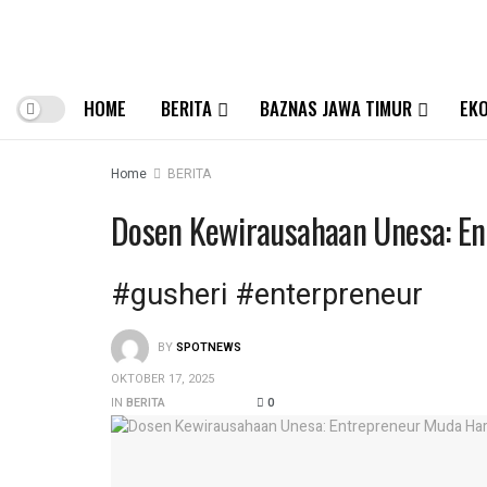
HOME
BERITA
BAZNAS JAWA TIMUR
EKO
Home
BERITA
Dosen Kewirausahaan Unesa: E
#gusheri #enterpreneur
BY
SPOTNEWS
OKTOBER 17, 2025
IN
BERITA
0