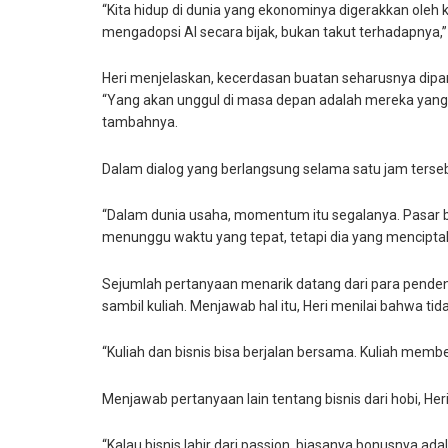
“Kita hidup di dunia yang ekonominya digerakkan oleh
mengadopsi AI secara bijak, bukan takut terhadapnya,” 
Heri menjelaskan, kecerdasan buatan seharusnya dipan
“Yang akan unggul di masa depan adalah mereka yang 
tambahnya.
Dalam dialog yang berlangsung selama satu jam ters
“Dalam dunia usaha, momentum itu segalanya. Pasar bisa
menunggu waktu yang tepat, tetapi dia yang mencipta
Sejumlah pertanyaan menarik datang dari para penden
sambil kuliah. Menjawab hal itu, Heri menilai bahwa t
“Kuliah dan bisnis bisa berjalan bersama. Kuliah mem
Menjawab pertanyaan lain tentang bisnis dari hobi, Her
“Kalau bisnis lahir dari passion, biasanya bonusnya ad