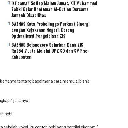
Istiqamah Setiap Malam Jumat, KH Muhammad
Zakki Gelar Khataman Al-Qur’an Bersama
Jamaah Disabilitas
BAZNAS Kota Probolinggo Perkuat Sinergi
dengan Kejaksaan Negeri, Dorong
Optimalisasi Pengelolaan ZIS
BAZNAS Bojonegoro Salurkan Dana ZIS
Rp254,7 Juta Melalui UPZ SD dan SMP se-
Kabupaten
 bertanya tentang bagaimana cara memulai bisnis
kapi,” jelasnya.
ri hobi.
sekolah vokal, itu contoh hobi yang bernilai ekonomi,”