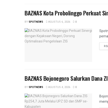
BAZNAS Kota Probolinggo Perkuat Sin
BY
SPOTNEWS
AGUSTUS 6, 2026
0
Spotn
peman
RE
BAZNAS Bojonegoro Salurkan Dana ZI
BY
SPOTNEWS
AGUSTUS 4, 2026
0
Bojon
mempe