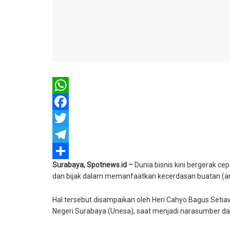
WhatsApp
Facebook
Twitter
Telegram
Surabaya, Spotnews.id –
Dunia bisnis kini bergerak c
Share
dan bijak dalam memanfaatkan kecerdasan buatan (artif
Hal tersebut disampaikan oleh Heri Cahyo Bagus Setia
Negeri Surabaya (Unesa), saat menjadi narasumber dala