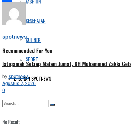
FASHION
Share
KESEHATAN
spotnews
KULINER
Recommended For You
SPORT
Istiqamah Setiap Malam Jumat, KH Muhammad Zakki Gela
by
spotnews
E-KORAN SPOTNEWS
Agustus 7, 2026
0
No Result