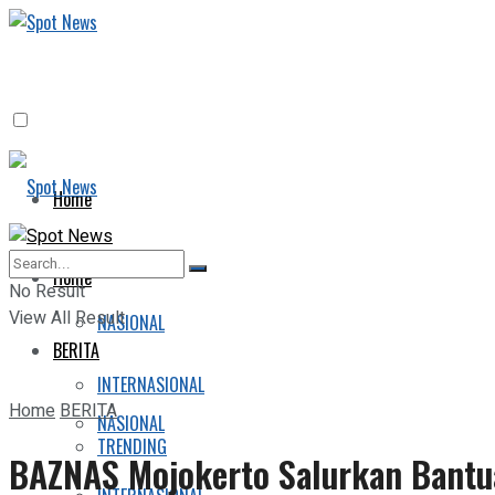
Home
BERITA
Home
No Result
View All Result
NASIONAL
BERITA
INTERNASIONAL
Home
BERITA
NASIONAL
TRENDING
BAZNAS Mojokerto Salurkan Bantua