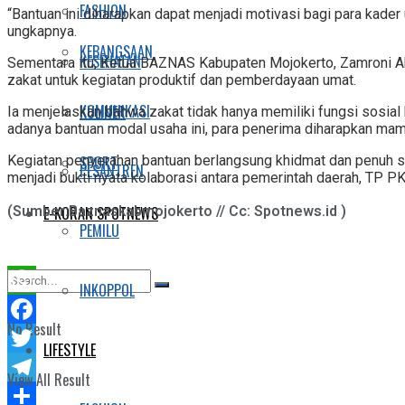
FASHION
“Bantuan ini diharapkan dapat menjadi motivasi bagi para kad
ungkapnya.
KEBANGSAAN
KESEHATAN
Sementara itu, Ketua BAZNAS Kabupaten Mojokerto, Zamroni
zakat untuk kegiatan produktif dan pemberdayaan umat.
KOMUNIKASI
KULINER
Ia menjelaskan bahwa zakat tidak hanya memiliki fungsi sosial
adanya bantuan modal usaha ini, para penerima diharapkan mam
SPORT
Kegiatan penyerahan bantuan berlangsung khidmat dan penuh 
PESANTREN
menjadi bukti nyata kolaborasi antara pemerintah daerah, T
(Sumber:Baznaskabmojokerto // Cc: Spotnews.id )
E-KORAN SPOTNEWS
PEMILU
INKOPPOL
WhatsApp
No Result
Facebook
LIFESTYLE
Twitter
View All Result
Telegram