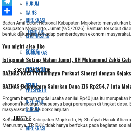
Twitter
HUKUM
Telegram
SAINS
BIROKRASI
Share
Badan Amil Zakat Nasional
Kabupaten Mojokerto menyalurkan b
Kabupaten Mojokerto, Jumat (9/5/2026). Bantuan tersebut dise
TEKNOLOGI
bentuk dukungan terhadap pemberdayaan ekonomi masyarakat.
KEBANGSAAN
You might also like
SOSOK
KOMUNIKASI
Istiqamah Setiap Malam Jumat, KH Muhammad Zakki Gela
PESANTREN
SOSIAL DAN POLITIK
BAZNAS Kota Probolinggo Perkuat Sinergi dengan Kejaks
PEMILU
BAZNAS Bojonegoro Salurkan Dana ZIS Rp254,7 Juta Mel
PRESPEKTIF
Program bantuan modal usaha senilai Rp40 juta itu merupakan h
INKOPPOL
ekonomi keluarga, khususnya bagi perempuan di tingkat desa.
HUKUM
masyarakat secara berkelanjutan.
LIFESTYLE
Ketua TP PKK Kabupaten Mojokerto, Hj. Shofiyah Hanak Alba
Menurutnya, TP PKK tidak hanya berfokus pada kegiatan sosia
BIROKRASI