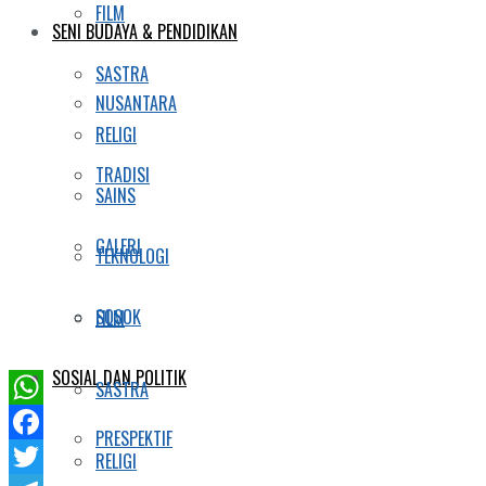
FILM
SENI BUDAYA & PENDIDIKAN
SASTRA
NUSANTARA
RELIGI
TRADISI
SAINS
GALERI
TEKNOLOGI
SOSOK
FILM
SOSIAL DAN POLITIK
SASTRA
WhatsApp
PRESPEKTIF
Facebook
RELIGI