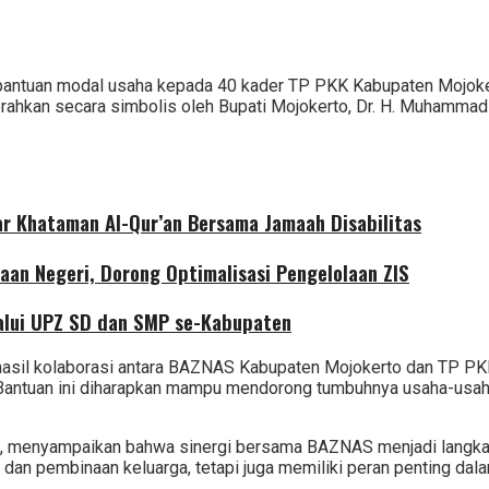
antuan modal usaha kepada 40 kader TP PKK Kabupaten Mojokert
rahkan secara simbolis oleh Bupati Mojokerto, Dr. H. Muhammad 
r Khataman Al-Qur’an Bersama Jamaah Disabilitas
aan Negeri, Dorong Optimalisasi Pengelolaan ZIS
alui UPZ SD dan SMP se-Kabupaten
asil kolaborasi antara
BAZNAS Kabupaten Mojokerto
dan TP PKK
 Bantuan ini diharapkan mampu mendorong tumbuhnya usaha-usah
rra, menyampaikan bahwa sinergi bersama BAZNAS menjadi lang
l dan pembinaan keluarga, tetapi juga memiliki peran penting 