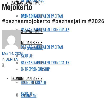
INTERNASIONAL
BAZNAS JAWA TIMUR
Mojokerto
TRENDING
BAZNAS KABUPATEN PACITAN
#baznasmojokerto #baznasjatim #202
BAZNAS KABUPATEN TRENGGALEK
BAZNAS JAWA TIMUR
EKONOMI DAN BISNIS
BAZNAS KABUPATEN PACITAN
by
spotnews
Mei 14, 2026
SYARIAH
in
BERITA
BAZNAS KABUPATEN TRENGGALEK
0
ENTREPRENEURSHIP
EKONOMI DAN BISNIS
EKONOMI KREATIF
SYARIAH
KEUANGAN