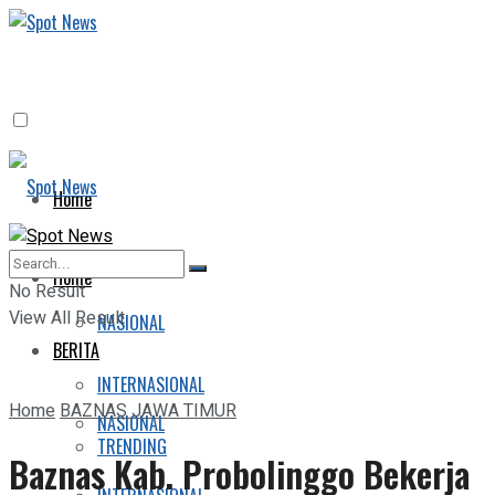
Home
BERITA
Home
No Result
View All Result
NASIONAL
BERITA
INTERNASIONAL
Home
BAZNAS JAWA TIMUR
NASIONAL
TRENDING
Baznas Kab. Probolinggo Bekerja