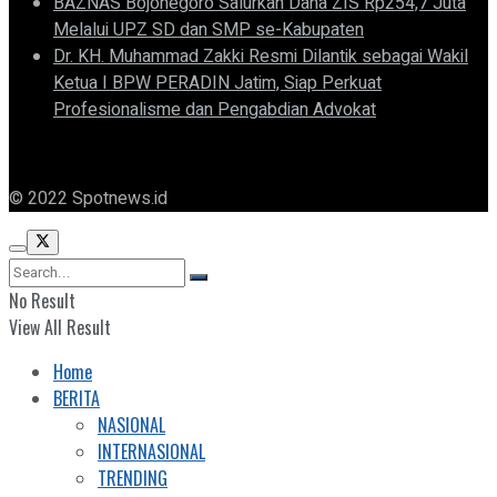
BAZNAS Bojonegoro Salurkan Dana ZIS Rp254,7 Juta
Melalui UPZ SD dan SMP se-Kabupaten
Dr. KH. Muhammad Zakki Resmi Dilantik sebagai Wakil
Ketua I BPW PERADIN Jatim, Siap Perkuat
Profesionalisme dan Pengabdian Advokat
© 2022 Spotnews.id
No Result
View All Result
Home
BERITA
NASIONAL
INTERNASIONAL
TRENDING