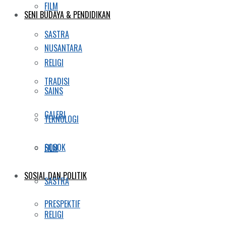
FILM
SENI BUDAYA & PENDIDIKAN
SASTRA
NUSANTARA
RELIGI
TRADISI
SAINS
GALERI
TEKNOLOGI
SOSOK
FILM
SOSIAL DAN POLITIK
SASTRA
PRESPEKTIF
RELIGI