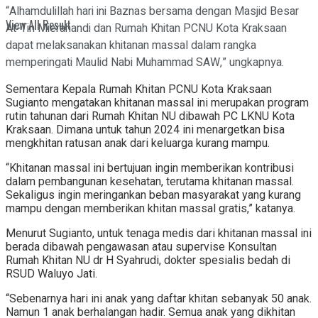
“Alhamdulillah hari ini Baznas bersama dengan Masjid Besar
View All Result
At-Tin Mierahandi dan Rumah Khitan PCNU Kota Kraksaan
dapat melaksanakan khitanan massal dalam rangka
memperingati Maulid Nabi Muhammad SAW,” ungkapnya.
Sementara Kepala Rumah Khitan PCNU Kota Kraksaan
Sugianto mengatakan khitanan massal ini merupakan program
rutin tahunan dari Rumah Khitan NU dibawah PC LKNU Kota
Kraksaan. Dimana untuk tahun 2024 ini menargetkan bisa
mengkhitan ratusan anak dari keluarga kurang mampu.
“Khitanan massal ini bertujuan ingin memberikan kontribusi
dalam pembangunan kesehatan, terutama khitanan massal.
Sekaligus ingin meringankan beban masyarakat yang kurang
mampu dengan memberikan khitan massal gratis,” katanya.
Menurut Sugianto, untuk tenaga medis dari khitanan massal ini
berada dibawah pengawasan atau supervise Konsultan
Rumah Khitan NU dr H Syahrudi, dokter spesialis bedah di
RSUD Waluyo Jati.
“Sebenarnya hari ini anak yang daftar khitan sebanyak 50 anak.
Namun 1 anak berhalangan hadir. Semua anak yang dikhitan