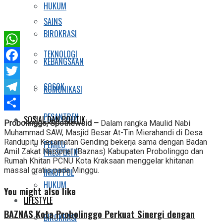
HUKUM
SAINS
BIROKRASI
TEKNOLOGI
WhatsApp
KEBANGSAAN
Facebook
SOSOK
Twitter
KOMUNIKASI
Telegram
PESANTREN
Share
SOSIAL DAN POLITIK
Probolinggo, Spotnewsid –
Dalam rangka Maulid Nabi
Muhammad SAW, Masjid Besar At-Tin Mierahandi di Desa
Randupitu Kecamatan Gending bekerja sama dengan Badan
PEMILU
PRESPEKTIF
Amil Zakat Nasional (Baznas) Kabupaten Probolinggo dan
Rumah Khitan PCNU Kota Kraksaan menggelar khitanan
massal gratis pada Minggu.
INKOPPOL
HUKUM
You might also like
LIFESTYLE
BAZNAS Kota Probolinggo Perkuat Sinergi dengan
BIROKRASI