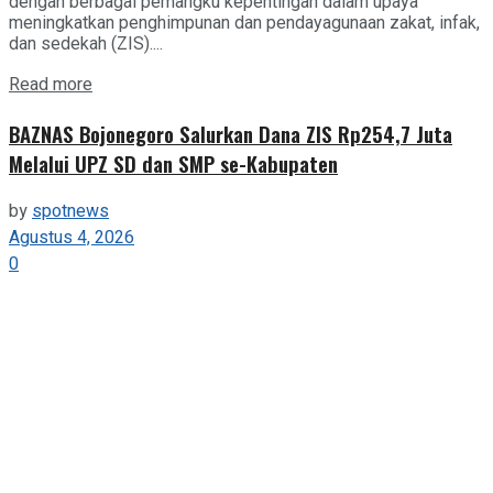
dengan berbagai pemangku kepentingan dalam upaya
meningkatkan penghimpunan dan pendayagunaan zakat, infak,
dan sedekah (ZIS)....
Details
Read more
BAZNAS Bojonegoro Salurkan Dana ZIS Rp254,7 Juta
Melalui UPZ SD dan SMP se-Kabupaten
by
spotnews
Agustus 4, 2026
0