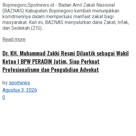
Bojonegoro,Spotnews.id - Badan Amil Zakat Nasional
(BAZNAS) Kabupaten Bojonegoro kembali menunjukkan
komitmennya dalam memperluas manfaat zakat bagi
masyarakat. Kali ini, BAZNAS menyalurkan dana Zakat, Infak,
dan Sedekah (ZIS)...
Details
Read more
Dr. KH. Muhammad Zakki Resmi Dilantik sebagai Wakil
Ketua I BPW PERADIN Jatim, Siap Perkuat
Profesionalisme dan Pengabdian Advokat
by
spotnews
Agustus 3, 2026
0