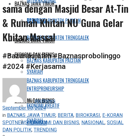
INTERNASIONAL
BAZNAS JAWA TIMUR
sama dengan Masjid Besar At-Tin
& Rumah Khitan NU Guna Gelar
TRENDING
BAZNAS KABUPATEN PACITAN
Khitan Massal
BAZNAS KABUPATEN TRENGGALEK
BAZNAS JAWA TIMUR
#Bazanasjatim #Baznasprobolinggo
EKONOMI DAN BISNIS
BAZNAS KABUPATEN PACITAN
#2024 #Kerjasama
SYARIAH
BAZNAS KABUPATEN TRENGGALEK
ENTREPRENEURSHIP
EKONOMI DAN BISNIS
by
spotnews
EKONOMI KREATIF
September 30, 2024
in
BAZNAS JAWA TIMUR
,
BERITA
,
BIROKRASI
,
E-KORAN
SYARIAH
SPOTNEWS
,
EKONOMI DAN BISNIS
,
NASIONAL
,
SOSIAL
KEUANGAN
DAN POLITIK
,
TRENDING