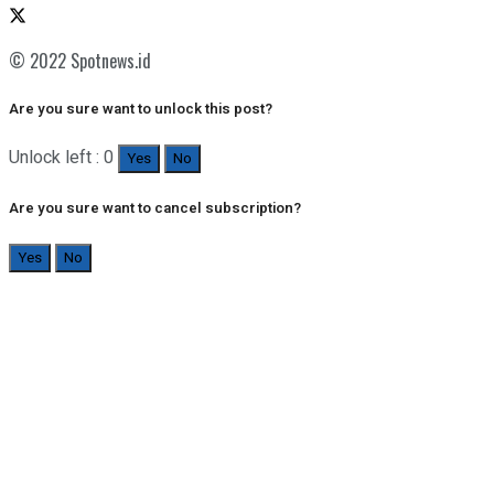
© 2022 Spotnews.id
Are you sure want to unlock this post?
Unlock left : 0
Yes
No
Are you sure want to cancel subscription?
Yes
No