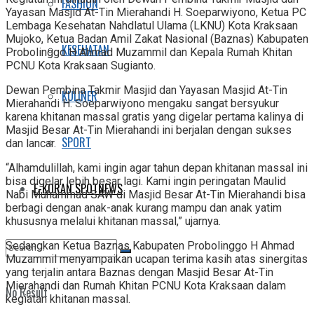
FASHION
Yayasan Masjid At-Tin Mierahandi H. Soeparwiyono, Ketua PC
Lembaga Kesehatan Nahdlatul Ulama (LKNU) Kota Kraksaan
Mujoko, Ketua Badan Amil Zakat Nasional (Baznas) Kabupaten
KESEHATAN
Probolinggo H Ahmad Muzammil dan Kepala Rumah Khitan
PCNU Kota Kraksaan Sugianto.
Dewan Pembina Takmir Masjid dan Yayasan Masjid At-Tin
KULINER
Mierahandi H. Soeparwiyono mengaku sangat bersyukur
karena khitanan massal gratis yang digelar pertama kalinya di
Masjid Besar At-Tin Mierahandi ini berjalan dengan sukses
SPORT
dan lancar.
“Alhamdulillah, kami ingin agar tahun depan khitanan massal ini
bisa digelar lebih besar lagi. Kami ingin peringatan Maulid
E-KORAN SPOTNEWS
Nabi Muhammad SAW di Masjid Besar At-Tin Mierahandi bisa
berbagi dengan anak-anak kurang mampu dan anak yatim
khususnya melalui khitanan massal,” ujarnya.
Sedangkan Ketua Baznas Kabupaten Probolinggo H Ahmad
Muzammil menyampaikan ucapan terima kasih atas sinergitas
yang terjalin antara Baznas dengan Masjid Besar At-Tin
Mierahandi dan Rumah Khitan PCNU Kota Kraksaan dalam
No Result
kegiatan khitanan massal.