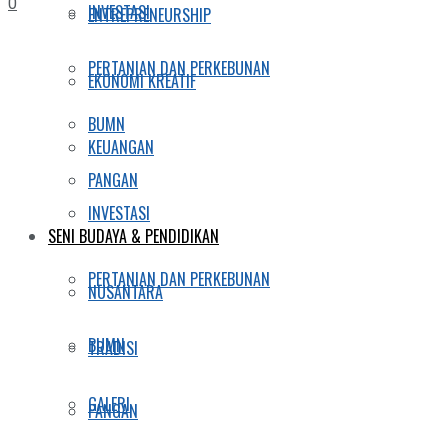
0
INVESTASI
ENTREPRENEURSHIP
PERTANIAN DAN PERKEBUNAN
EKONOMI KREATIF
BUMN
KEUANGAN
PANGAN
INVESTASI
SENI BUDAYA & PENDIDIKAN
PERTANIAN DAN PERKEBUNAN
NUSANTARA
BUMN
TRADISI
GALERI
PANGAN