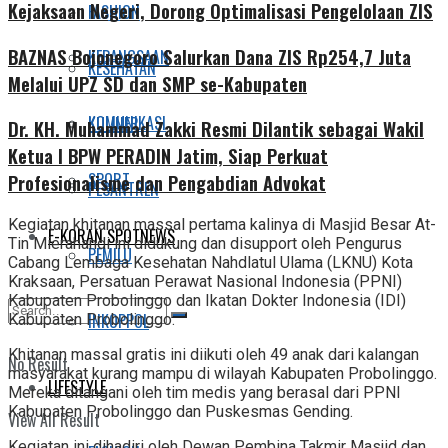
Kejaksaan Negeri, Dorong Optimalisasi Pengelolaan ZIS
FASHION
BAZNAS Bojonegoro Salurkan Dana ZIS Rp254,7 Juta
KEBANGSAAN
KESEHATAN
Melalui UPZ SD dan SMP se-Kabupaten
KOMUNIKASI
KULINER
Dr. KH. Muhammad Zakki Resmi Dilantik sebagai Wakil
Ketua I BPW PERADIN Jatim, Siap Perkuat
SPORT
Profesionalisme dan Pengabdian Advokat
PESANTREN
Kegiatan khitanan massal pertama kalinya di Masjid Besar At-
E-KORAN SPOTNEWS
Tin Mierahandi ini didukung dan disupport oleh Pengurus
PEMILU
Cabang Lembaga Kesehatan Nahdlatul Ulama (LKNU) Kota
Kraksaan, Persatuan Perawat Nasional Indonesia (PPNI)
Kabupaten Probolinggo dan Ikatan Dokter Indonesia (IDI)
INKOPPOL
Kabupaten Probolinggo.
Khitanan massal gratis ini diikuti oleh 49 anak dari kalangan
No Result
masyarakat kurang mampu di wilayah Kabupaten Probolinggo.
LIFESTYLE
Mereka ditangani oleh tim medis yang berasal dari PPNI
Kabupaten Probolinggo dan Puskesmas Gending.
View All Result
Kegiatan ini dihadiri oleh Dewan Pembina Takmir Masjid dan