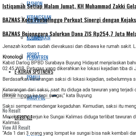
FASHION
Istiqamah Setiap Malam Jumat, KH Muhammad Zakki Gela
KEBANGSAAN
BAZNAS Kota Probolinggo Perkuat Sinergi dengan Kejaks
KESEHATAN
BAZNAS Bojonegoro Salurkan Dana ZIS Rp254,7 Juta Mel
KOMUNIKASI
KULINER
Jenazah korban sudah dievakuasi dan dibawa ke rumah sakit. L
SPORT
PESANTREN
Kronologi
Kabid Darlog BPBD Surabaya Buyung Hidayat menjelaskan bahw
02.45 WIB. Petugas yang dikerahkan ke lokasi kejadian tiba di 
E-KORAN SPOTNEWS
PEMILU
Berdasarkan keterangan saksi di lokasi kejadian, sebelumnya s
Keterangan dari saksi, saat itu diduga ada tawuran yang terjad
dikejar hingga ke tepi sungai,” kata Buyung.
INKOPPOL
Saksi sempat mendengar kegaduhan. Kemudian, saksi itu mengha
No Result
Mereka yang terjun ke Sungai Kalimas diduga terlibat tawuran
LIFESTYLE
Kalimas.
View All Result
“Ada 1 dari 3 orang yang lompat ke sungai bisa naik kembali dan