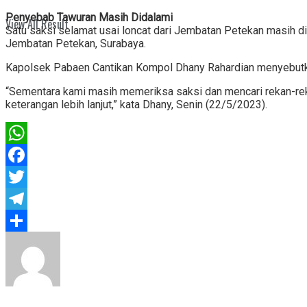
Penyebab Tawuran Masih Didalami
View All Result
Satu saksi selamat usai loncat dari Jembatan Petekan masih dim
Jembatan Petekan, Surabaya.
Kapolsek Pabaen Cantikan Kompol Dhany Rahardian menyebutkan
“Sementara kami masih memeriksa saksi dan mencari rekan-rekann
keterangan lebih lanjut,” kata Dhany, Senin (22/5/2023).
WhatsApp
Facebook
Twitter
Telegram
Share