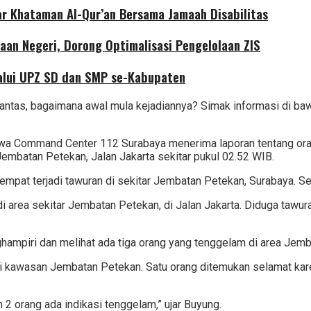
r Khataman Al-Qur’an Bersama Jamaah Disabilitas
aan Negeri, Dorong Optimalisasi Pengelolaan ZIS
alui UPZ SD dan SMP se-Kabupaten
antas, bagaimana awal mula kejadiannya? Simak informasi di bawa
a Command Center 112 Surabaya menerima laporan tentang orang
Jembatan Petekan, Jalan Jakarta sekitar pukul 02.52 WIB.
empat terjadi tawuran di sekitar Jembatan Petekan, Surabaya. Se
i di area sekitar Jembatan Petekan, di Jalan Jakarta. Diduga ta
mpiri dan melihat ada tiga orang yang tenggelam di area Jembat
 di kawasan Jembatan Petekan. Satu orang ditemukan selamat kar
 2 orang ada indikasi tenggelam,” ujar Buyung.