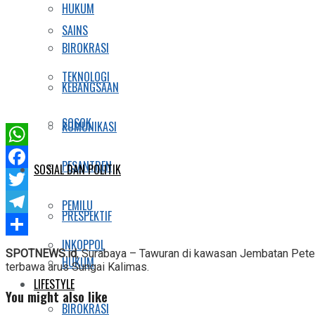
HUKUM
SAINS
BIROKRASI
TEKNOLOGI
KEBANGSAAN
SOSOK
KOMUNIKASI
WhatsApp
PESANTREN
SOSIAL DAN POLITIK
Facebook
Twitter
PEMILU
PRESPEKTIF
Telegram
INKOPPOL
Share
SPOTNEWS.id
, Surabaya – Tawuran di kawasan Jembatan Petek
HUKUM
terbawa arus Sungai Kalimas.
LIFESTYLE
You might also like
BIROKRASI