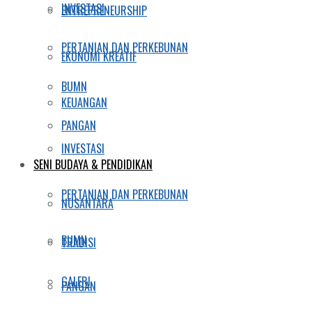
INVESTASI
ENTREPRENEURSHIP
PERTANIAN DAN PERKEBUNAN
EKONOMI KREATIF
BUMN
KEUANGAN
PANGAN
INVESTASI
SENI BUDAYA & PENDIDIKAN
PERTANIAN DAN PERKEBUNAN
NUSANTARA
BUMN
TRADISI
GALERI
PANGAN