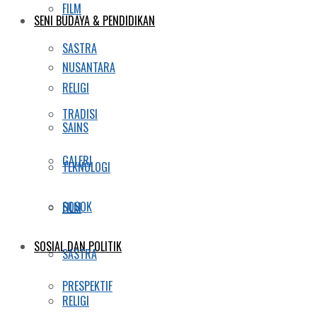
FILM
SENI BUDAYA & PENDIDIKAN
SASTRA
NUSANTARA
RELIGI
TRADISI
SAINS
GALERI
TEKNOLOGI
SOSOK
FILM
SOSIAL DAN POLITIK
SASTRA
PRESPEKTIF
RELIGI