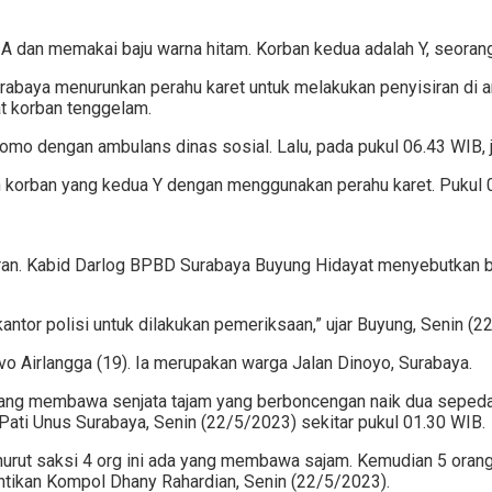
 A dan memakai baju warna hitam. Korban kedua adalah Y, seorang l
abaya menurunkan perahu karet untuk melakukan penyisiran di a
at korban tenggelam.
omo dengan ambulans dinas sosial. Lalu, pada pukul 06.43 WIB, 
n korban yang kedua Y dengan menggunakan perahu karet. Pukul
wuran. Kabid Darlog BPBD Surabaya Buyung Hidayat menyebutkan b
ntor polisi untuk dilakukan pemeriksaan,” ujar Buyung, Senin (2
o Airlangga (19). Ia merupakan warga Jalan Dinoyo, Surabaya.
orang membawa senjata tajam yang berboncengan naik dua sepeda
ati Unus Surabaya, Senin (22/5/2023) sekitar pukul 01.30 WIB.
ut saksi 4 org ini ada yang membawa sajam. Kemudian 5 orang la
antikan Kompol Dhany Rahardian, Senin (22/5/2023).