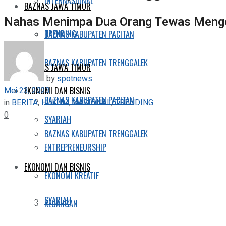
INTERNASIONAL
BAZNAS JAWA TIMUR
Nahas Menimpa Dua Orang Tewas Menge
TRENDING
BAZNAS KABUPATEN PACITAN
BAZNAS KABUPATEN TRENGGALEK
BAZNAS JAWA TIMUR
by
spotnews
Mei 23, 2023
EKONOMI DAN BISNIS
BAZNAS KABUPATEN PACITAN
in
BERITA
,
HUKUM
,
NASIONAL
,
TRENDING
0
SYARIAH
BAZNAS KABUPATEN TRENGGALEK
ENTREPRENEURSHIP
EKONOMI DAN BISNIS
EKONOMI KREATIF
SYARIAH
KEUANGAN