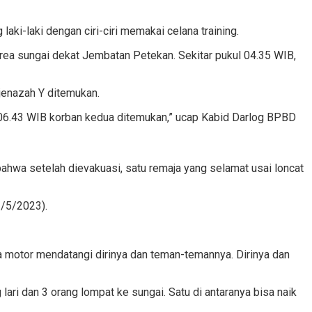
aki-laki dengan ciri-ciri memakai celana training.
rea sungai dekat Jembatan Petekan. Sekitar pukul 04.35 WIB,
jenazah Y ditemukan.
 06.43 WIB korban kedua ditemukan,” ucap Kabid Darlog BPBD
ahwa setelah dievakuasi, satu remaja yang selamat usai loncat
2/5/2023).
 motor mendatangi dirinya dan teman-temannya. Dirinya dan
ri dan 3 orang lompat ke sungai. Satu di antaranya bisa naik