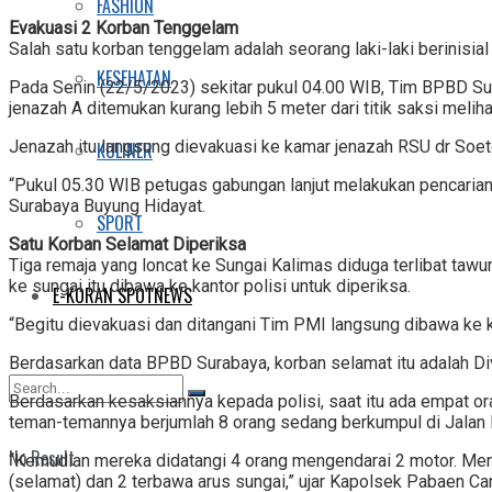
FASHION
Evakuasi 2 Korban Tenggelam
Salah satu korban tenggelam adalah seorang laki-laki berinisial
KESEHATAN
Pada Senin (22/5/2023) sekitar pukul 04.00 WIB, Tim BPBD Sur
jenazah A ditemukan kurang lebih 5 meter dari titik saksi melih
Jenazah itu langsung dievakuasi ke kamar jenazah RSU dr Soet
KULINER
“Pukul 05.30 WIB petugas gabungan lanjut melakukan pencaria
Surabaya Buyung Hidayat.
SPORT
Satu Korban Selamat Diperiksa
Tiga remaja yang loncat ke Sungai Kalimas diduga terlibat ta
ke sungai itu dibawa ke kantor polisi untuk diperiksa.
E-KORAN SPOTNEWS
“Begitu dievakuasi dan ditangani Tim PMI langsung dibawa ke ka
Berdasarkan data BPBD Surabaya, korban selamat itu adalah Div
Berdasarkan kesaksiannya kepada polisi, saat itu ada empat 
teman-temannya berjumlah 8 orang sedang berkumpul di Jalan P
No Result
“Kemudian mereka didatangi 4 orang mengendarai 2 motor. Menur
(selamat) dan 2 terbawa arus sungai,” ujar Kapolsek Pabaen C