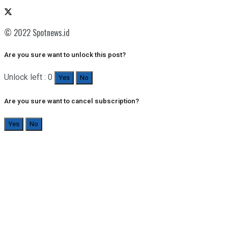
© 2022 Spotnews.id
Are you sure want to unlock this post?
Unlock left : 0
Yes
No
Are you sure want to cancel subscription?
Yes
No