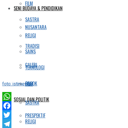
FILM
SENI BUDAYA & PENDIDIKAN
SASTRA
NUSANTARA
RELIGI
TRADISI
SAINS
GALERI
TEKNOLOGI
SOSOK
FILM
foto: istimewa
SOSIAL DAN POLITIK
SASTRA
WhatsApp
Facebook
PRESPEKTIF
RELIGI
Twitter