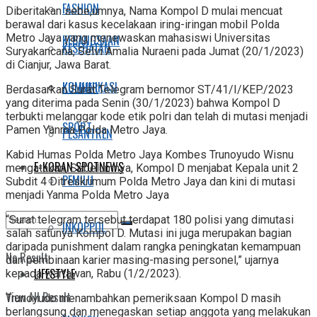
FASHION
Diberitakan sebe,umnya, Nama Kompol D mulai mencuat
berawal dari kasus kecelakaan iring-iringan mobil Polda
Metro Jaya yang menewaskan mahasiswi Universitas
KEBANGSAAN
KESEHATAN
Suryakancana, Selvi Amalia Nuraeni pada Jumat (20/1/2023)
di Cianjur, Jawa Barat.
KOMUNIKASI
KULINER
Berdasarkan Surat Telegram bernomor ST/41/I/KEP./2023
yang diterima pada Senin (30/1/2023) bahwa Kompol D
terbukti melanggar kode etik polri dan telah di mutasi menjadi
SPORT
Pamen Yanma Polda Metro Jaya.
PESANTREN
Kabid Humas Polda Metro Jaya Kombes Trunoyudo Wisnu
E-KORAN SPOTNEWS
mengatakan, Sebelumnya, Kompol D menjabat Kepala unit 2
PEMILU
Subdit 4 Ditreskrimum Polda Metro Jaya dan kini di mutasi
menjadi Yanma Polda Metro Jaya
“Surat telegram tersebut terdapat 180 polisi yang dimutasi
INKOPPOL
salah satunya Kompol D. Mutasi ini juga merupakan bagian
daripada punishment dalam rangka peningkatan kemampuan
No Result
dan pembinaan karier masing-masing personel,” ujarnya
LIFESTYLE
kepada wartawan, Rabu (1/2/2023).
View All Result
Trunoyudo menambahkan pemeriksaan Kompol D masih
berlangsung dan menegaskan setiap anggota yang melakukan