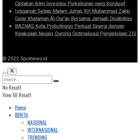
Ciptakan Iklim Investasi Perkebunan yang Kondusif
Istiqamah Setiap Malam Jumat, KH Muhammad Zakki
Gelar Khataman Al-Qur’an Bersama Jamaah Disabilitas
BAZNAS Kota Probolinggo Perkuat Sinergi dengan
Kejaksaan Negeri, Dorong Optimalisasi Pengelolaan ZIS
© 2022 Spotnews.id
No Result
View All Result
Home
BERITA
NASIONAL
INTERNASIONAL
TRENDING