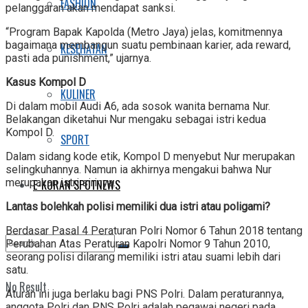
FASHION
pelanggaran akan mendapat sanksi.
“Program Bapak Kapolda (Metro Jaya) jelas, komitmennya
bagaimana membangun suatu pembinaan karier, ada reward,
KESEHATAN
pasti ada punishment,” ujarnya.
Kasus Kompol D
KULINER
Di dalam mobil Audi A6, ada sosok wanita bernama Nur.
Belakangan diketahui Nur mengaku sebagai istri kedua
Kompol D.
SPORT
Dalam sidang kode etik, Kompol D menyebut Nur merupakan
selingkuhannya. Namun ia akhirnya mengakui bahwa Nur
merupakan istri sirinya.
E-KORAN SPOTNEWS
Lantas bolehkah polisi memiliki dua istri atau poligami?
Berdasar Pasal 4 Peraturan Polri Nomor 6 Tahun 2018 tentang
Perubahan Atas Peraturan Kapolri Nomor 9 Tahun 2010,
seorang polisi dilarang memiliki istri atau suami lebih dari
satu.
No Result
Aturan ini juga berlaku bagi PNS Polri. Dalam peraturannya,
anggota Polri dan PNS Polri adalah pegawai negeri pada