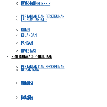
INVESTASI
ENTREPRENEURSHIP
PERTANIAN DAN PERKEBUNAN
EKONOMI KREATIF
BUMN
KEUANGAN
PANGAN
INVESTASI
SENI BUDAYA & PENDIDIKAN
PERTANIAN DAN PERKEBUNAN
NUSANTARA
BUMN
TRADISI
GALERI
PANGAN