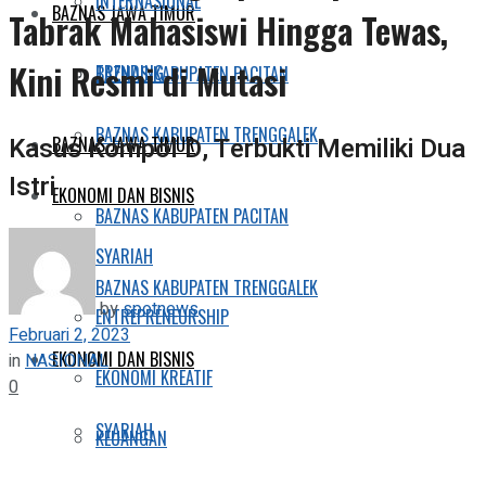
INTERNASIONAL
BAZNAS JAWA TIMUR
Tabrak Mahasiswi Hingga Tewas,
Kini Resmi di Mutasi
TRENDING
BAZNAS KABUPATEN PACITAN
BAZNAS KABUPATEN TRENGGALEK
Kasus Kompol D, Terbukti Memiliki Dua
BAZNAS JAWA TIMUR
Istri
EKONOMI DAN BISNIS
BAZNAS KABUPATEN PACITAN
SYARIAH
BAZNAS KABUPATEN TRENGGALEK
by
spotnews
ENTREPRENEURSHIP
Februari 2, 2023
EKONOMI DAN BISNIS
in
NASIONAL
EKONOMI KREATIF
0
SYARIAH
KEUANGAN