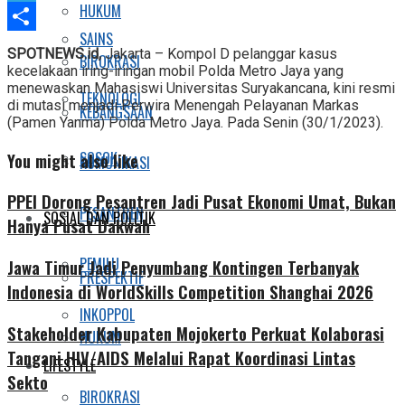
HUKUM
Telegram
SAINS
Share
SPOTNEWS.id,
Jakarta – Kompol D pelanggar kasus
BIROKRASI
kecelakaan iring-iringan mobil Polda Metro Jaya yang
menewaskan Mahasiswi Universitas Suryakancana, kini resmi
TEKNOLOGI
di mutasi menjadi Perwira Menengah Pelayanan Markas
KEBANGSAAN
(Pamen Yanma) Polda Metro Jaya. Pada Senin (30/1/2023).
SOSOK
You might also like
KOMUNIKASI
PPEI Dorong Pesantren Jadi Pusat Ekonomi Umat, Bukan
PESANTREN
SOSIAL DAN POLITIK
Hanya Pusat Dakwah
PEMILU
Jawa Timur Jadi Penyumbang Kontingen Terbanyak
PRESPEKTIF
Indonesia di WorldSkills Competition Shanghai 2026
INKOPPOL
Stakeholder Kabupaten Mojokerto Perkuat Kolaborasi
HUKUM
Tangani HIV/AIDS Melalui Rapat Koordinasi Lintas
LIFESTYLE
Sekto
BIROKRASI