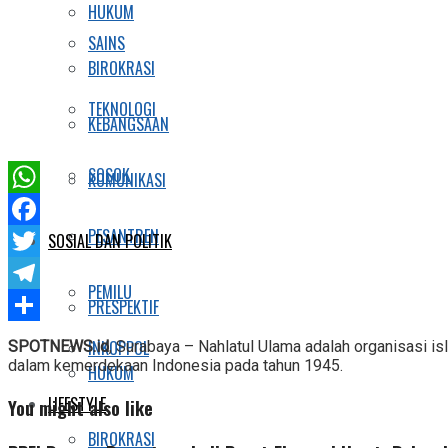
HUKUM
SAINS
BIROKRASI
TEKNOLOGI
KEBANGSAAN
SOSOK
KOMUNIKASI
WhatsApp
PESANTREN
Facebook
SOSIAL DAN POLITIK
Twitter
PEMILU
Telegram
PRESPEKTIF
Share
INKOPPOL
SPOTNEWS.id
, Surabaya – Nahlatul Ulama adalah organisasi 
dalam kemerdekaan Indonesia pada tahun 1945.
HUKUM
LIFESTYLE
You might also like
BIROKRASI