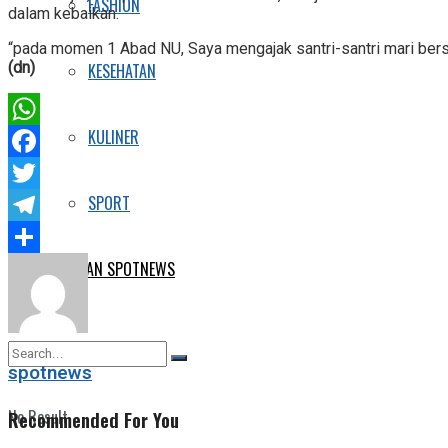
FASHION
dalam kebaikan.
“pada momen 1 Abad NU, Saya mengajak santri-santri mari bers
(dn)
KESEHATAN
KULINER
WhatsApp
Facebook
SPORT
Twitter
Telegram
E-KORAN SPOTNEWS
Share
spotnews
No Result
Recommended For You