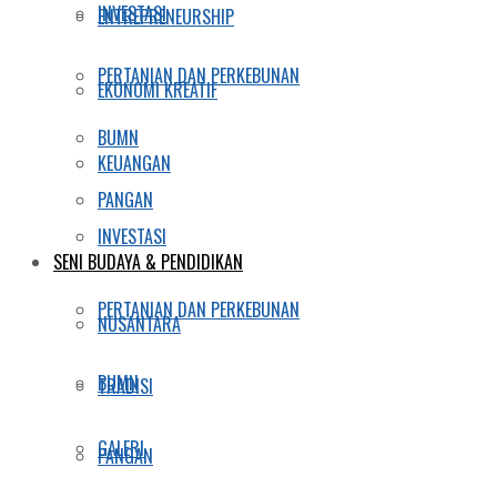
INVESTASI
ENTREPRENEURSHIP
PERTANIAN DAN PERKEBUNAN
EKONOMI KREATIF
BUMN
KEUANGAN
PANGAN
INVESTASI
SENI BUDAYA & PENDIDIKAN
PERTANIAN DAN PERKEBUNAN
NUSANTARA
BUMN
TRADISI
GALERI
PANGAN