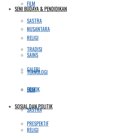
FILM
SENI BUDAYA & PENDIDIKAN
SASTRA
NUSANTARA
RELIGI
TRADISI
SAINS
GALERI
TEKNOLOGI
SOSOK
FILM
SOSIAL DAN POLITIK
SASTRA
PRESPEKTIF
RELIGI