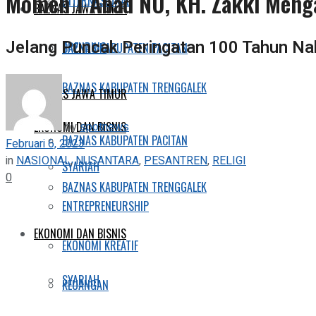
Momen 1 Abad NU, KH. Zakki Menga
INTERNASIONAL
BAZNAS JAWA TIMUR
Jelang Puncak Peringatan 100 Tahun Na
TRENDING
BAZNAS KABUPATEN PACITAN
BAZNAS KABUPATEN TRENGGALEK
BAZNAS JAWA TIMUR
by
spotnews
EKONOMI DAN BISNIS
BAZNAS KABUPATEN PACITAN
Februari 6, 2023
in
NASIONAL
,
NUSANTARA
,
PESANTREN
,
RELIGI
SYARIAH
0
BAZNAS KABUPATEN TRENGGALEK
ENTREPRENEURSHIP
EKONOMI DAN BISNIS
EKONOMI KREATIF
SYARIAH
KEUANGAN