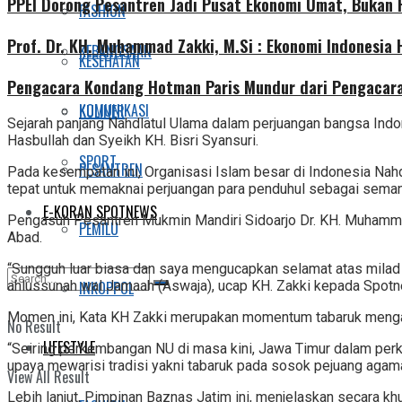
PPEI Dorong Pesantren Jadi Pusat Ekonomi Umat, Bukan
FASHION
Prof. Dr. KH. Muhammad Zakki, M.Si : Ekonomi Indonesia
KEBANGSAAN
KESEHATAN
Pengacara Kondang Hotman Paris Mundur dari Pengacara
KOMUNIKASI
KULINER
Sejarah panjang Nahdlatul Ulama dalam perjuangan bangsa Indo
Hasbullah dan Syeikh KH. Bisri Syansuri.
SPORT
PESANTREN
Pada kesempatan ini, Organisasi Islam besar di Indonesia Nah
tepat untuk memaknai perjuangan para penduhul sebagai sema
E-KORAN SPOTNEWS
Pengasuh Pesantren Mukmin Mandiri Sidoarjo Dr. KH. Muhamma
PEMILU
Abad.
“Sungguh luar biasa dan saya mengucapkan selamat atas milad
INKOPPOL
ahlussunah wal Jamaah (Aswaja), ucap KH. Zakki kepada Spotn
Momen ini, Kata KH Zakki merupakan momentum tabaruk mengais
No Result
LIFESTYLE
“Seiring perkembangan NU di masa kini, Jawa Timur dalam perke
upaya mewarisi tradisi yakni tabaruk pada sosok pejuang agama 
View All Result
Lebih lanjut, Pimpinan Baznas Jatim ini, menjelaskan secara k