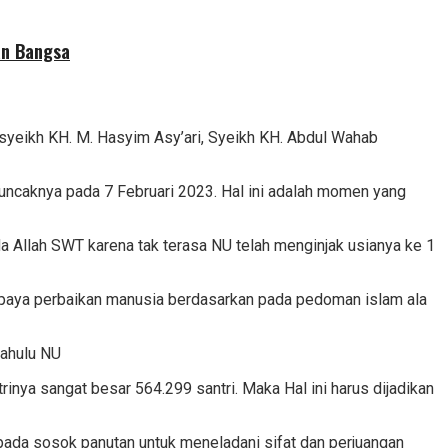
an Bangsa
ssyeikh KH. M. Hasyim Asy’ari, Syeikh KH. Abdul Wahab
uncaknya pada 7 Februari 2023. Hal ini adalah momen yang
Allah SWT karena tak terasa NU telah menginjak usianya ke 1
upaya perbaikan manusia berdasarkan pada pedoman islam ala
dahulu NU
nya sangat besar 564.299 santri. Maka Hal ini harus dijadikan
 pada sosok panutan untuk meneladani sifat dan perjuangan