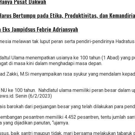
 Hanya Pusat Dakwah
 Harus Bertumpu pada Etika, Produktivitas, dan Kemandiri
 Eks Jampidsus Febrie Adriansyah
nesia melawan tak luput peran serta pendiri-pendirinya Hadratu
daltul Ulama menempatkan usianya ke 100 tahun (1 Abad) yang p
ngat di masa kini dalam menghadapi masa depan.
d Zakki, M.Si menyampaikan rasa syukur yang mendalam kepada 
 NU ke 100 tahun. Nahdlatul ulama memiliki peran besar dalam 
ews.id. Senin (6/2/2023)
 barokah dari perjuangan besar yang telah dilakukan para pen
mbangan pesantren memiliki 4.452 pesantren, tentu jumlah santri
yang dijadikan panutan, “ujarnya.
husus, baik santri maupun tidak, mari bersama melakukan tabaruk