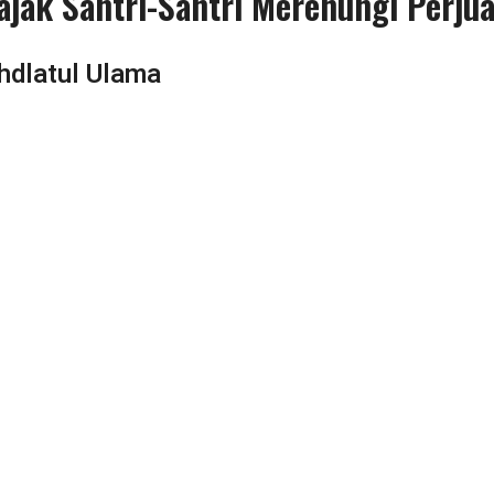
jak Santri-Santri Merenungi Perju
hdlatul Ulama