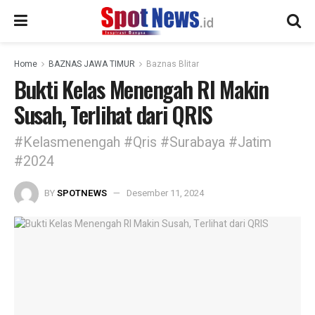
Home
BAZNAS JAWA TIMUR
Baznas Blitar
Bukti Kelas Menengah RI Makin
Susah, Terlihat dari QRIS
#Kelasmenengah #Qris #Surabaya #Jatim
#2024
BY
SPOTNEWS
Desember 11, 2024