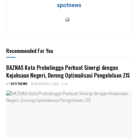
p
k
spotnews
Recommended For You
BAZNAS Kota Probolinggo Perkuat Sinergi dengan
Kejaksaan Negeri, Dorong Optimalisasi Pengelolaan ZIS
BY
SPOTNEWS
AGUSTUS 6, 2026
0