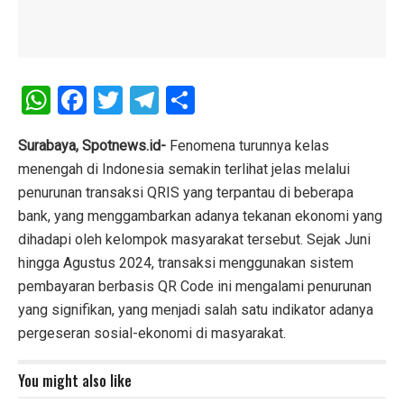
W
F
T
T
S
h
a
wi
el
h
at
ce
tt
e
ar
Surabaya, Spotnews.id-
Fenomena turunnya kelas
menengah di Indonesia semakin terlihat jelas melalui
s
b
er
gr
e
penurunan transaksi QRIS yang terpantau di beberapa
A
o
a
bank, yang menggambarkan adanya tekanan ekonomi yang
p
o
m
dihadapi oleh kelompok masyarakat tersebut. Sejak Juni
p
k
hingga Agustus 2024, transaksi menggunakan sistem
pembayaran berbasis QR Code ini mengalami penurunan
yang signifikan, yang menjadi salah satu indikator adanya
pergeseran sosial-ekonomi di masyarakat.
You might also like