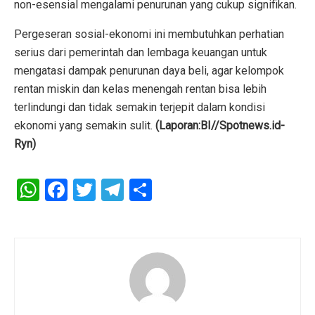
non-esensial mengalami penurunan yang cukup signifikan.
Pergeseran sosial-ekonomi ini membutuhkan perhatian
serius dari pemerintah dan lembaga keuangan untuk
mengatasi dampak penurunan daya beli, agar kelompok
rentan miskin dan kelas menengah rentan bisa lebih
terlindungi dan tidak semakin terjepit dalam kondisi
ekonomi yang semakin sulit.
(Laporan:BI//Spotnews.id-
Ryn)
W
F
T
T
S
h
a
wi
el
h
at
ce
tt
e
ar
s
b
er
gr
e
A
o
a
p
o
m