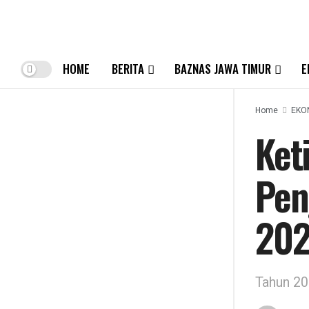
HOME
BERITA
BAZNAS JAWA TIMUR
E
Home
EKO
Ket
Pen
20
Tahun 20