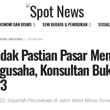
KONOMI DAN BISNIS
SENI BUDAYA & PENDIDIKAN
SOSIAL
NOMI DAN BISNIS
KEUANGAN
idak Pastian Pasar Men
gusaha, Konsultan Buk
23
22, Sejumlah Perusahaan di Jatim Alami Minus Oms