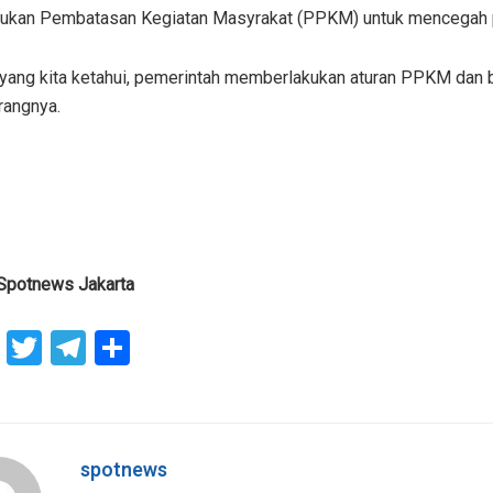
kan Pembatasan Kegiatan Masyrakat (PPKM) untuk mencegah p
u yang kita ketahui, pemerintah memberlakukan aturan PPKM dan b
erangnya.
/Spotnews Jakarta
F
T
T
S
a
wi
el
h
ce
tt
e
ar
b
er
gr
e
spotnews
o
a