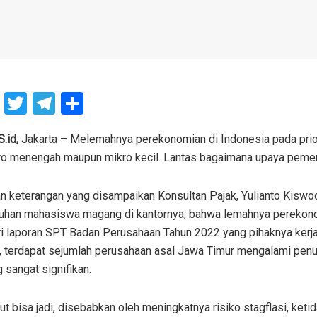
F
T
T
S
a
wi
el
h
ce
tt
e
ar
id,
Jakarta – Melemahnya perekonomian di Indonesia pada pr
ro menengah maupun mikro kecil. Lantas bagaimana upaya pemeri
b
er
gr
e
o
a
n keterangan yang disampaikan Konsultan Pajak, Yulianto Kisw
o
m
uhan mahasiswa magang di kantornya, bahwa lemahnya perekon
k
ari laporan SPT Badan Perusahaan Tahun 2022 yang pihaknya kerja
, terdapat sejumlah perusahaan asal Jawa Timur mengalami pen
 sangat signifikan.
ut bisa jadi, disebabkan oleh meningkatnya risiko stagflasi, keti