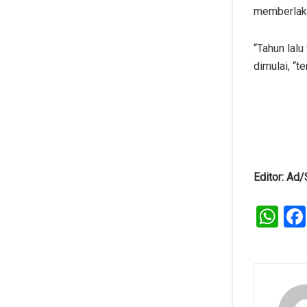
memberlaku
“Tahun lal
dimulai, “t
Editor: Ad
W
h
at
s
A