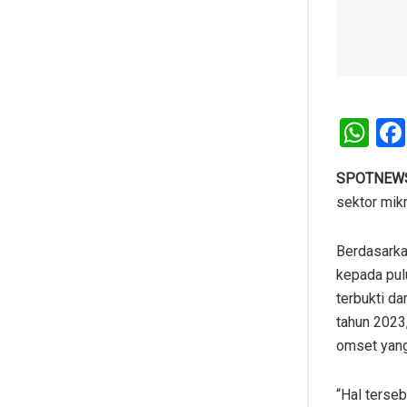
W
h
at
SPOTNEWS.
sektor mik
s
A
Berdasarka
p
kepada pul
p
terbukti d
tahun 2023
omset yang
“Hal terseb