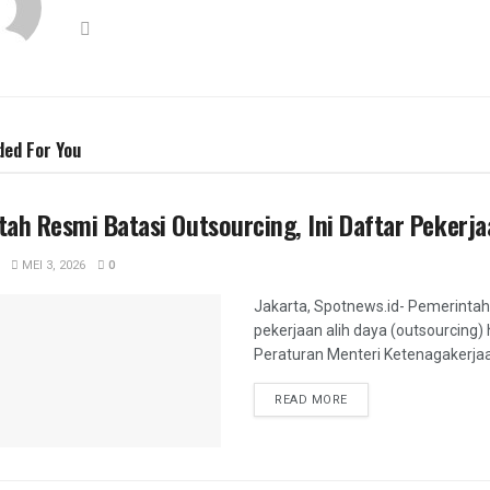
o
m
k
ed For You
ah Resmi Batasi Outsourcing, Ini Daftar Pekerj
MEI 3, 2026
0
Jakarta, Spotnews.id- Pemerinta
pekerjaan alih daya (outsourcing)
Peraturan Menteri Ketenagakerjaa
DETAILS
READ MORE