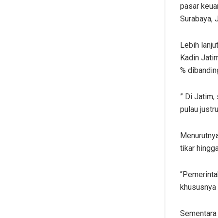
pasar keuan
Surabaya, 
Lebih lanju
Kadin Jati
% dibandin
” Di Jatim
pulau just
Menurutnya
tikar hing
“Pemerinta
khususnya d
Sementara i