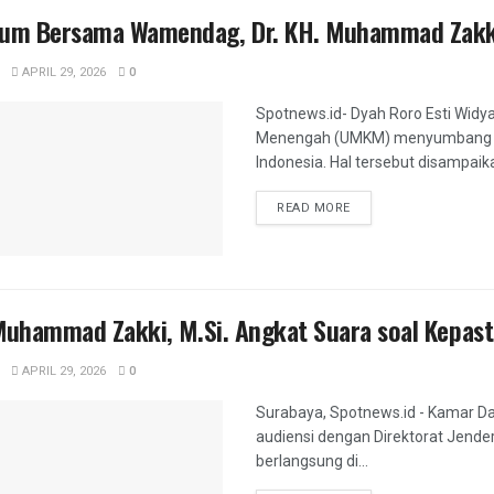
m Bersama Wamendag, Dr. KH. Muhammad Zakki,
APRIL 29, 2026
0
Spotnews.id- Dyah Roro Esti Widy
Menengah (UMKM) menyumbang sek
Indonesia. Hal tersebut disampaika
DETAILS
READ MORE
Muhammad Zakki, M.Si. Angkat Suara soal Kepast
APRIL 29, 2026
0
Surabaya, Spotnews.id - Kamar Da
audiensi dengan Direktorat Jender
berlangsung di...