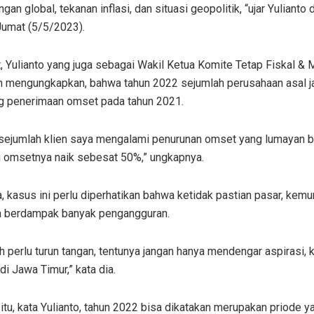
gan global, tekanan inflasi, dan situasi geopolitik, “ujar Yulianto d
Jumat (5/5/2023).
t, Yulianto yang juga sebagai Wakil Ketua Komite Tetap Fiskal &
m mengungkapkan, bahwa tahun 2022 sejumlah perusahaan asal 
g penerimaan omset pada tahun 2021.
, sejumlah klien saya mengalami penurunan omset yang lumayan b
ru omsetnya naik sebesat 50%,” ungkapnya.
, kasus ini perlu diperhatikan bahwa ketidak pastian pasar, ke
ga berdampak banyak pengangguran.
h perlu turun tangan, tentunya jangan hanya mendengar aspirasi,
i Jawa Timur,” kata dia.
tu, kata Yulianto, tahun 2022 bisa dikatakan merupakan priode y