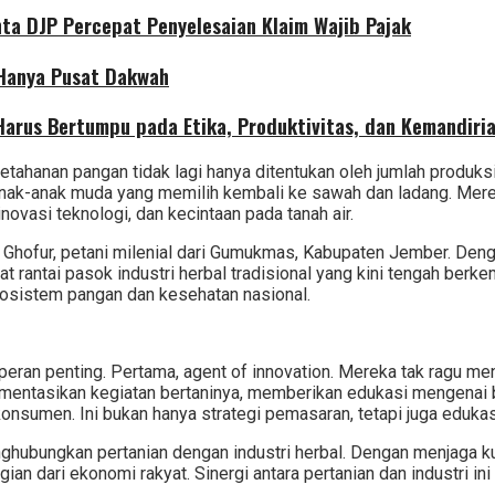
nta DJP Percepat Penyelesaian Klaim Wajib Pajak
 Hanya Pusat Dakwah
 Harus Bertumpu pada Etika, Produktivitas, dan Kemandiri
tahanan pangan tidak lagi hanya ditentukan oleh jumlah produksi
 anak-anak muda yang memilih kembali ke sawah dan ladang. Mere
vasi teknologi, dan kecintaan pada tanah air.
 Abdul Ghofur, petani milenial dari Gumukmas, Kabupaten Jember
at rantai pasok industri herbal tradisional yang kini tengah ber
osistem pangan dan kesehatan nasional.
ran penting. Pertama, agent of innovation. Mereka tak ragu meng
kumentasikan kegiatan bertaninya, memberikan edukasi mengenai 
sumen. Ini bukan hanya strategi pemasaran, tetapi juga edukas
nghubungkan pertanian dengan industri herbal. Dengan menjaga ku
dari ekonomi rakyat. Sinergi antara pertanian dan industri ini m