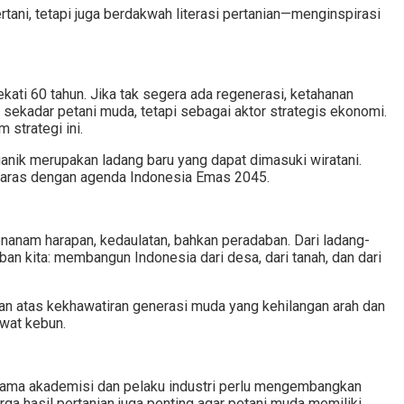
ani, tetapi juga berdakwah literasi pertanian—menginspirasi
ati 60 tahun. Jika tak segera ada regenerasi, ketahanan
sekadar petani muda, tetapi sebagai aktor strategis ekonomi.
 strategi ini.
organik merupakan ladang baru yang dapat dimasuki wiratani.
selaras dengan agenda Indonesia Emas 2045.
anam harapan, kedaulatan, bahkan peradaban. Dari ladang-
aban kita: membangun Indonesia dari desa, dari tanah, dan dari
an atas kekhawatiran generasi muda yang kehilangan arah dan
wat kebun.
sama akademisi dan pelaku industri perlu mengembangkan
arga hasil pertanian juga penting agar petani muda memiliki