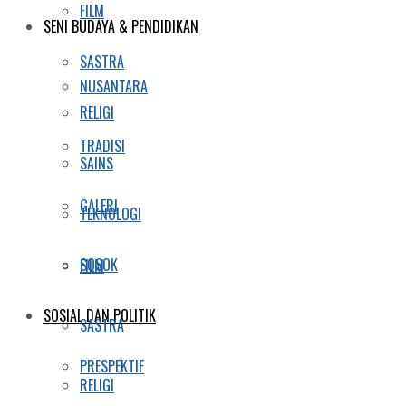
FILM
SENI BUDAYA & PENDIDIKAN
SASTRA
NUSANTARA
RELIGI
TRADISI
SAINS
GALERI
TEKNOLOGI
SOSOK
FILM
SOSIAL DAN POLITIK
SASTRA
PRESPEKTIF
RELIGI