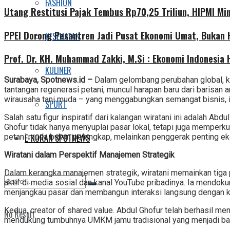
FASHION
Utang Restitusi Pajak Tembus Rp70,25 Triliun, HIPMI Mi
PPEI Dorong Pesantren Jadi Pusat Ekonomi Umat, Bukan
KESEHATAN
Prof. Dr. KH. Muhammad Zakki, M.Si : Ekonomi Indonesia
KULINER
Surabaya, Spotnews.id –
Dalam gelombang perubahan global, ke
tantangan regenerasi petani, muncul harapan baru dari barisan
wirausaha tani muda – yang menggabungkan semangat bisnis, ino
SPORT
Salah satu figur inspiratif dari kalangan wiratani ini adalah
Ghofur tidak hanya menyuplai pasar lokal, tetapi juga memperku
E-KORAN SPOTNEWS
petani muda bukan pelengkap, melainkan penggerak penting ek
Wiratani dalam Perspektif Manajemen Strategik
Dalam kerangka manajemen strategik, wiratani memainkan tiga pe
aktif di media sosial dan kanal YouTube pribadinya. Ia mendo
menjangkau pasar dan membangun interaksi langsung dengan kon
Kedua, creator of shared value. Abdul Ghofur telah berhasil me
No Result
mendukung tumbuhnya UMKM jamu tradisional yang menjadi bagian 