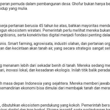
si peran pemuda dalam pembangunan desa. Ghofur bukan hanya bert
idup yang mulia.
rja pertanian berusia 45 tahun ke atas, bahkan mayoritas mendek
ngun ekosistem wiratani. Pemerintah perlu melihat mereka bukan 
gribisnis, serta konektivitas digital menjadi fondasi penting dalam
bisnis. Smart farming, agrowisata, industri olahan, dan pertanian 
an dan kecintaan akan tanah air, yang secara strategis sangat 
 menanam lebih dari sekadar benih di tanah. Mereka sedang men
, inovasi lokal, dan kesadaran ekologis. Inilah titik balik perad
ajah masa depan Indonesia yang sejahtera. Mereka memberi jawab
emandirian ekonomi bisa dimulai dari membajak tanah dan mera
, dibutuhkan ekosistem pendukung yang kokoh. Pemerintah ber
logi digital dan tren herbal. Skema insentif serta perlindungan h