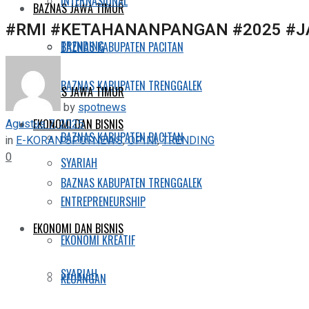
INTERNASIONAL
BAZNAS JAWA TIMUR
#RMI #KETAHANANPANGAN #2025 #J
TRENDING
BAZNAS KABUPATEN PACITAN
BAZNAS KABUPATEN TRENGGALEK
BAZNAS JAWA TIMUR
by
spotnews
Agustus 7, 2025
EKONOMI DAN BISNIS
BAZNAS KABUPATEN PACITAN
in
E-KORAN SPOTNEWS
,
OPINI
,
TRENDING
0
SYARIAH
BAZNAS KABUPATEN TRENGGALEK
ENTREPRENEURSHIP
EKONOMI DAN BISNIS
EKONOMI KREATIF
SYARIAH
KEUANGAN