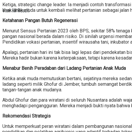
Ketiga, strategic change leader. Ia menjadi contoh transforma
View All Result
anak-anak muda untuk kembali melihat pertanian sebagai jalan h
Ketahanan Pangan Butuh Regenerasi
Menurut Sensus Pertanian 2023 oleh BPS, sekitar 58% tenaga ke
pangan nasional berada dalam risiko. Di sinilah urgensi memba
Pendidikan vokasi pertanian, insentif wirausaha tani, inkubator a
Apalagi, pertanian hari ini tak bisa lagi lepas dari pendekatan 
Mereka hadir bukan karena keterpaksaan, tetapi karena kesadar
Menabur Benih Peradaban dari Ladang Pertanian Anak Muda
Ketika anak muda memutuskan bertani, sejatinya mereka sedang
ladang seperti milik Ghofur di Jember, tumbuh semangat berdikari
tangan-tangan anak mudanya.
Abdul Ghofur dan para wiratani di seluruh Nusantara adalah w
menghadapi pengangguran. Mereka menjadi bukti nyata bahwa k
Rekomendasi Strategis
Untuk memperkuat peran wiratani dalam pembangunan nasional
pendidikan dan pelatihan agribisnis yang adaptif terhadap tekno