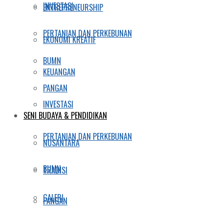
INVESTASI
ENTREPRENEURSHIP
PERTANIAN DAN PERKEBUNAN
EKONOMI KREATIF
BUMN
KEUANGAN
PANGAN
INVESTASI
SENI BUDAYA & PENDIDIKAN
PERTANIAN DAN PERKEBUNAN
NUSANTARA
BUMN
TRADISI
GALERI
PANGAN