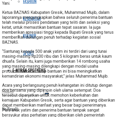
FASHION
Yani.
Ketua BAZNAS Kabupaten Gresik, Muhammad Mujib, dalam
laporannya mengungkapkan bahwa seluruh penerima bantuan
KESEHATAN
telah melalui proses pendataan yang teliti dan seleksi yang
ketat, untuk memastikan bantuan tepat sasaran. Ia juga
memberikan apresiasi tinggi kepada Bupati Gresik yang terus
KULINER
memberikan dukungan penuh terhadap kegiatan sosial
BAZNAS.
“Santunan kepada 500 anak yatim ini terdiri dari uang tunai
SPORT
masing-masing Rp200 ribu dan 5 kilogram beras untuk kaum
dhuafa. Selain itu, kami juga memberikan 14 rombong usaha
yang masing-masing dilengkapi dengan modal usaha
E-KORAN SPOTNEWS
produktif. Kami berharap bantuan ini bisa meningkatkan
kemandirian ekonomi masyarakat,” jelas Muhammad Mujib.
Acara yang berlangsung penuh kehangatan ini ditutup dengan
doa bersama yang dipimpin oleh ulama setempat. Doa
tersebut dipanjatkan untuk memohon keberkahan dan
kemajuan Kabupaten Gresik, serta agar bantuan yang diberikan
dapat memberikan manfaat yang besar bagi penerimanya.
No Result
Para anak yatim dan penerima bantuan tampak sangat
bersyukur atas perhatian yang diberikan oleh pemerintah