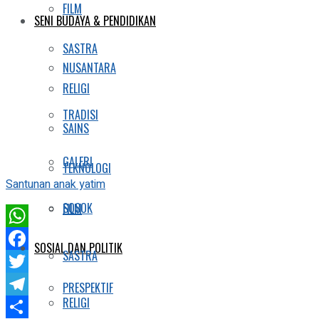
FILM
SENI BUDAYA & PENDIDIKAN
SASTRA
NUSANTARA
RELIGI
TRADISI
SAINS
GALERI
TEKNOLOGI
Santunan anak yatim
SOSOK
FILM
WhatsApp
SOSIAL DAN POLITIK
SASTRA
Facebook
Twitter
PRESPEKTIF
RELIGI
Telegram