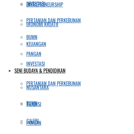
INVESTASI
ENTREPRENEURSHIP
PERTANIAN DAN PERKEBUNAN
EKONOMI KREATIF
BUMN
KEUANGAN
PANGAN
INVESTASI
SENI BUDAYA & PENDIDIKAN
PERTANIAN DAN PERKEBUNAN
NUSANTARA
BUMN
TRADISI
GALERI
PANGAN