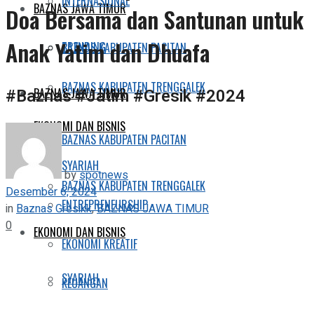
INTERNASIONAL
BAZNAS JAWA TIMUR
Doa Bersama dan Santunan untuk
Anak Yatim dan Dhuafa
TRENDING
BAZNAS KABUPATEN PACITAN
BAZNAS KABUPATEN TRENGGALEK
#Baznas #Jatim #Gresik #2024
BAZNAS JAWA TIMUR
EKONOMI DAN BISNIS
BAZNAS KABUPATEN PACITAN
SYARIAH
by
spotnews
BAZNAS KABUPATEN TRENGGALEK
Desember 6, 2024
ENTREPRENEURSHIP
in
Baznas Gresikk
,
BAZNAS JAWA TIMUR
0
EKONOMI DAN BISNIS
EKONOMI KREATIF
SYARIAH
KEUANGAN