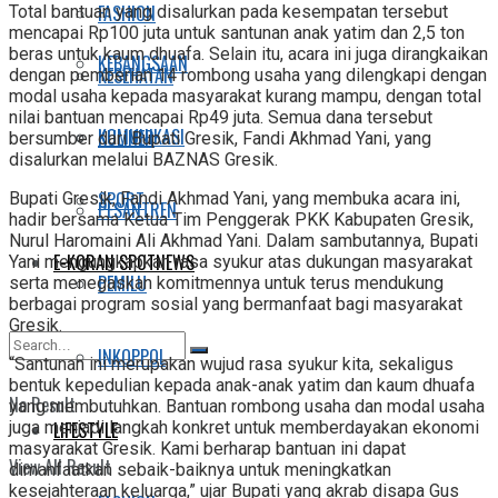
FASHION
Total bantuan yang disalurkan pada kesempatan tersebut
mencapai Rp100 juta untuk santunan anak yatim dan 2,5 ton
beras untuk kaum dhuafa. Selain itu, acara ini juga dirangkaikan
KEBANGSAAN
KESEHATAN
dengan pemberian 14 rombong usaha yang dilengkapi dengan
modal usaha kepada masyarakat kurang mampu, dengan total
nilai bantuan mencapai Rp49 juta. Semua dana tersebut
KOMUNIKASI
KULINER
bersumber dari Bupati Gresik, Fandi Akhmad Yani, yang
disalurkan melalui BAZNAS Gresik.
SPORT
Bupati Gresik, Fandi Akhmad Yani, yang membuka acara ini,
PESANTREN
hadir bersama Ketua Tim Penggerak PKK Kabupaten Gresik,
Nurul Haromaini Ali Akhmad Yani. Dalam sambutannya, Bupati
E-KORAN SPOTNEWS
Yani mengungkapkan rasa syukur atas dukungan masyarakat
PEMILU
serta menegaskan komitmennya untuk terus mendukung
berbagai program sosial yang bermanfaat bagi masyarakat
Gresik.
INKOPPOL
“Santunan ini merupakan wujud rasa syukur kita, sekaligus
bentuk kepedulian kepada anak-anak yatim dan kaum dhuafa
No Result
yang membutuhkan. Bantuan rombong usaha dan modal usaha
LIFESTYLE
juga menjadi langkah konkret untuk memberdayakan ekonomi
masyarakat Gresik. Kami berharap bantuan ini dapat
View All Result
dimanfaatkan sebaik-baiknya untuk meningkatkan
kesejahteraan keluarga,” ujar Bupati yang akrab disapa Gus