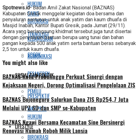
HUKUM
Share
Spotnews.id-
Badan Amil Zakat Nasional (BAZNAS)
SAINS
Kabupaten Gresik menggelar kegiatan doa bersama dan
penyaluran santunan untuk anak yatim dan kaum dhuafa di
BIROKRASI
Masjid Inabah, Kantor Bupati Gresik, pada Jumat (29/11).
Acara yang berlangsung khidmat tersebut juga turut disertai
TEKNOLOGI
dengan penyaluran bantuan berupa uang tunai dan bahan
KEBANGSAAN
pangan kepada 500 anak yatim serta bantuan beras sebanyak
2,5 ton untuk kaum dhuafa.
SOSOK
KOMUNIKASI
You might also like
PESANTREN
SOSIAL DAN POLITIK
BAZNAS Kota Probolinggo Perkuat Sinergi dengan
Kejaksaan Negeri, Dorong Optimalisasi Pengelolaan ZIS
PEMILU
PRESPEKTIF
BAZNAS Bojonegoro Salurkan Dana ZIS Rp254,7 Juta
Melalui UPZ SD dan SMP se-Kabupaten
INKOPPOL
HUKUM
BAZNAS Ngawi Bersama Kecamatan Sine Bersinergi
LIFESTYLE
Renovasi Rumah Roboh Milik Lansia
BIROKRASI