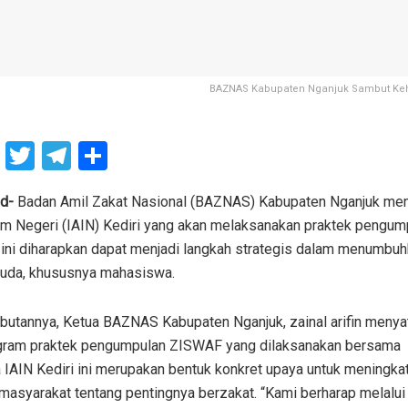
BAZNAS Kabupaten Nganjuk Sambut Keh
F
T
T
S
a
wi
el
h
ce
tt
e
ar
id-
Badan Amil Zakat Nasional (BAZNAS) Kabupaten Nganjuk men
m Negeri (IAIN) Kediri yang akan melaksanakan praktek pengump
b
er
gr
e
 ini diharapkan dapat menjadi langkah strategis dalam menumbuh
o
a
uda, khususnya mahasiswa.
o
m
k
utannya, Ketua BAZNAS Kabupaten Nganjuk, zainal arifin menya
gram praktek pengumpulan ZISWAF yang dilaksanakan bersama
IAIN Kediri ini merupakan bentuk konkret upaya untuk meningka
masyarakat tentang pentingnya berzakat. “Kami berharap melalui