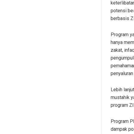
keterlibat
potensi be
berbasis Z
Program ya
hanya memb
zakat, infa
pengumpula
pemahaman 
penyaluran 
Lebih lanj
mustahik y
program ZI
Program PP
dampak pos