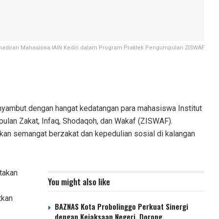
adiran Mahasiswa IAIN Kediri dalam Program Praktek Pengumpulan ZISWAF
yambut dengan hangat kedatangan para mahasiswa Institut
ulan Zakat, Infaq, Shodaqoh, dan Wakaf (ZISWAF).
kan semangat berzakat dan kepedulian sosial di kalangan
takan
You might also like
tkan
BAZNAS Kota Probolinggo Perkuat Sinergi
dengan Kejaksaan Negeri, Dorong