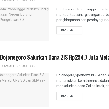
AGUSTUS 6, 2026
0
Spotnews.id- Probolinggo – Badan
memperkuat sinergi dengan berb
penghimpunan dan pendayagunaan z
DETAILS
READ MORE
Bojonegoro Salurkan Dana ZIS Rp254,7 Juta Mel
AGUSTUS 4, 2026
0
Bojonegoro,Spotnews.id - Badan 
menunjukkan komitmennya dalam 
menyalurkan dana Zakat, Infak, da
DETAILS
READ MORE