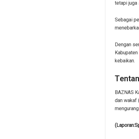
tetapi jug
Sebagai pe
menebarkan
Dengan sem
Kabupaten 
kebaikan.
Tenta
BAZNAS Kab
dan wakaf 
mengurangi
(Laporan:S