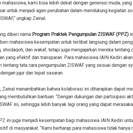
an mahasiswa, kami bisa lebih dekat dengan generasi muda, yang
sar untuk menjadi agen perubahan dalam mendukung kegiatan so
ISWAF,” ungkap Zainal.
ng diberi nama
Program Praktek Pengumpulan ZISWAF (PPZ)
in
eri mahasiswa kesempatan untuk terlibat langsung dalam pen
q, shodaqoh, dan wakaf, tetapi juga mengajarkan mereka tentang 
n yang efektif dan transparan. Para mahasiswa IAIN Kediri akan
tentang tata cara pengumpulan ZISWAF yang sesuai dengan sya
dengan jujur dan tepat sasaran.
ut, Zainal menambahkan bahwa kolaborasi ini diharapkan dapat
ang membutuhkan bantuan. “Dengan dukungan dan partisipasi ak
SWAF ini, sehingga lebih banyak lagi orang yang dapat merasakan 
Z ini juga menjadi kesempatan bagi mahasiswa IAIN Kediri un
itif di masyarakat. “Kami berharap para mahasiswa tidak hany