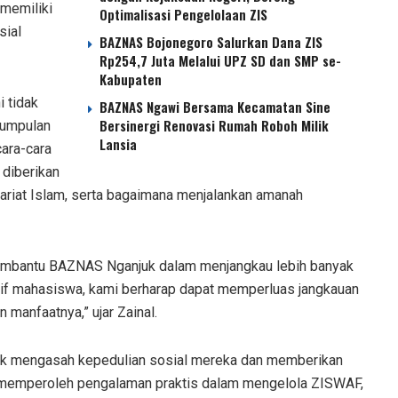
 memiliki
Optimalisasi Pengelolaan ZIS
sial
BAZNAS Bojonegoro Salurkan Dana ZIS
Rp254,7 Juta Melalui UPZ SD dan SMP se-
Kabupaten
i tidak
BAZNAS Ngawi Bersama Kecamatan Sine
Bersinergi Renovasi Rumah Roboh Milik
gumpulan
Lansia
cara-cara
 diberikan
riat Islam, serta bagaimana menjalankan amanah
 membantu BAZNAS Nganjuk dalam menjangkau lebih banyak
tif mahasiswa, kami berharap dapat memperluas jangkauan
manfaatnya,” ujar Zainal.
tuk mengasah kepedulian sosial mereka dan memberikan
a memperoleh pengalaman praktis dalam mengelola ZISWAF,