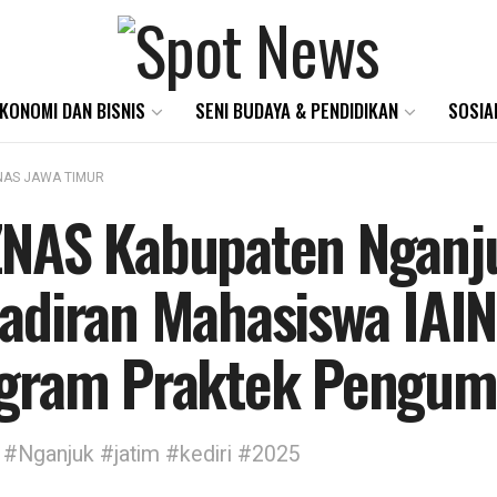
KONOMI DAN BISNIS
SENI BUDAYA & PENDIDIKAN
SOSIA
AS JAWA TIMUR
NAS Kabupaten Nganj
adiran Mahasiswa IAIN
gram Praktek Pengum
#Nganjuk #jatim #kediri #2025