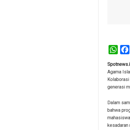
W
h
at
Spotnews.
Agama Isla
s
Kolaborasi
A
generasi m
p
p
Dalam samb
bahwa pro
mahasiswa 
kesadaran 