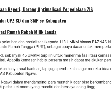
aan Negeri, Dorong Optimalisasi Pengelolaan ZIS
alui UPZ SD dan SMP se-Kabupaten
asi Rumah Roboh Milik Lansia
an pelatihan dan sosialisasi kepada 113 UMKM binaan BAZNAS Nga
dustri Rumah Tangga (PIRT), sebagai upaya dasar untuk memperk
AS RI, sebanyak 45 UMKM terpilih untuk menerima fasilitasi k
ritel. Apabila kemasan habis, peserta masih dapat melakukan 
Bukan hanya soal bantuan, tapi juga pembekalan agar mereka bis
ZNAS Kabupaten Ngawi.
Ngawi dalam mendampingi para mustahik agar bisa berkembang 
i pelaku ekonomi yang mandiri dan berdaya saing tinggi.