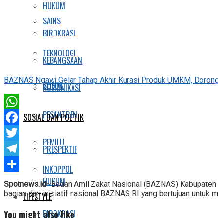
HUKUM
SAINS
BIROKRASI
TEKNOLOGI
KEBANGSAAN
BAZNAS Ngawi Gelar Tahap Akhir Kurasi Produk UMKM, Dorong
SOSOK
KOMUNIKASI
PESANTREN
WhatsApp
SOSIAL DAN POLITIK
Facebook
PEMILU
Twitter
PRESPEKTIF
Telegram
INKOPPOL
Share
HUKUM
Spotnews.id-
Badan Amil Zakat Nasional (BAZNAS) Kabupaten 
bagian dari inisiatif nasional BAZNAS RI yang bertujuan untu
LIFESTYLE
You might also like
BIROKRASI