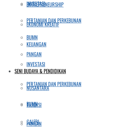
INVESTASI
ENTREPRENEURSHIP
PERTANIAN DAN PERKEBUNAN
EKONOMI KREATIF
BUMN
KEUANGAN
PANGAN
INVESTASI
SENI BUDAYA & PENDIDIKAN
PERTANIAN DAN PERKEBUNAN
NUSANTARA
BUMN
TRADISI
GALERI
PANGAN