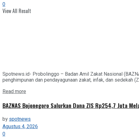
0
View All Result
Spotnews.id- Probolinggo – Badan Amil Zakat Nasional (BAZN
penghimpunan dan pendayagunaan zakat, infak, dan sedekah (ZIS
Details
Read more
BAZNAS Bojonegoro Salurkan Dana ZIS Rp254,7 Juta Mel
by
spotnews
Agustus 4, 2026
0