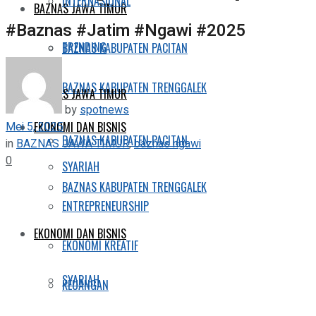
INTERNASIONAL
BAZNAS JAWA TIMUR
#Baznas #Jatim #Ngawi #2025
TRENDING
BAZNAS KABUPATEN PACITAN
BAZNAS KABUPATEN TRENGGALEK
BAZNAS JAWA TIMUR
by
spotnews
Mei 5, 2025
EKONOMI DAN BISNIS
BAZNAS KABUPATEN PACITAN
in
BAZNAS JAWA TIMUR
,
baznas ngawi
0
SYARIAH
BAZNAS KABUPATEN TRENGGALEK
ENTREPRENEURSHIP
EKONOMI DAN BISNIS
EKONOMI KREATIF
SYARIAH
KEUANGAN