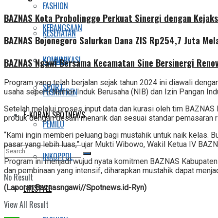
FASHION
BAZNAS Kota Probolinggo Perkuat Sinergi dengan Kejaks
KEBANGSAAN
KESEHATAN
BAZNAS Bojonegoro Salurkan Dana ZIS Rp254,7 Juta Mel
KOMUNIKASI
KULINER
BAZNAS Ngawi Bersama Kecamatan Sine Bersinergi Renov
Program yang telah berjalan sejak tahun 2024 ini diawali deng
SPORT
PESANTREN
usaha seperti Nomor Induk Berusaha (NIB) dan Izin Pangan In
Setelah melalui proses input data dan kurasi oleh tim BAZN
E-KORAN SPOTNEWS
produk dengan desain menarik dan sesuai standar pemasaran 
PEMILU
“Kami ingin memberi peluang bagi mustahik untuk naik kelas. 
pasar yang lebih luas,” ujar Mukti Wibowo, Wakil Ketua IV BA
INKOPPOL
Program ini menjadi wujud nyata komitmen BAZNAS Kabupaten 
dan pembinaan yang intensif, diharapkan mustahik dapat menjad
No Result
LIFESTYLE
(Laporan:Baznasngawi//Spotnews.id-Ryn)
View All Result