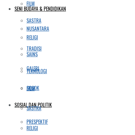
FILM
SENI BUDAYA & PENDIDIKAN
SASTRA
NUSANTARA
RELIGI
TRADISI
SAINS
GALERI
TEKNOLOGI
SOSOK
FILM
SOSIAL DAN POLITIK
SASTRA
PRESPEKTIF
RELIGI