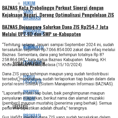
HUKUM
BAZNAS Kota Probolinggo Perkuat Sinergi dengan
SAINS
Kejaksaan Negeri, Dorong Optimalisasi Pengelolaan ZIS
BIROKRASI
BAZNAS Bojonegoro Salurkan Dana ZIS Rp254,7 Juta
TEKNOLOGI
KEBANGSAAN
Melalui UPZ SD dan SMP se-Kabupaten
“Terhitung selama Januari sampai September 2024 ini, sudah
SOSOK
KOMUNIKASI
tersalurkan sejumlah Rp7.066.854.000 zakat dan infaq melalui
Baznas. Sementara, dana yang terhimpun totalnya Rp 8?
258.864.085,” kata Ketua Baznas Kabupaten Malang, KH.
PESANTREN
SOSIAL DAN POLITIK
Khoirul Hafidz Fanani, Selasa (15/10/2024).
Dana ZIS yang terhimpun maupun yang sudah terdistribusi
PEMILU
tersebut, menurutnya, sudah terlaporkan tiap bulan dalam data
PRESPEKTIF
portal resmi SiMBA (Sistem Manajemen Informasi BAZNAS).
INKOPPOL
“Laporannya rutin tiap bulan, baik penghimpunan maupun
HUKUM
penyaluran dilaporkan, berikut nama dan alamat muzakki
(pemberi) maupun mustahiq (penerima yang berhak). Semua
LIFESTYLE
penerima dipastikan adalah dhuafa,” terangnya.
BIROKRASI
Gus Hafidz merinci, dana ZIS yang sudah tersalurkan dalam