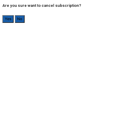
Are you sure want to cancel subscription?
Yes
No