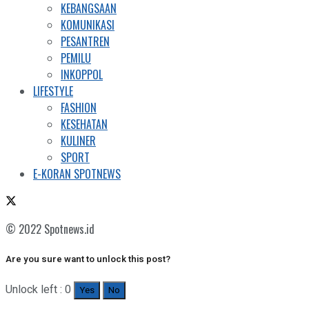
KEBANGSAAN
KOMUNIKASI
PESANTREN
PEMILU
INKOPPOL
LIFESTYLE
FASHION
KESEHATAN
KULINER
SPORT
E-KORAN SPOTNEWS
© 2022 Spotnews.id
Are you sure want to unlock this post?
Unlock left : 0
Yes
No