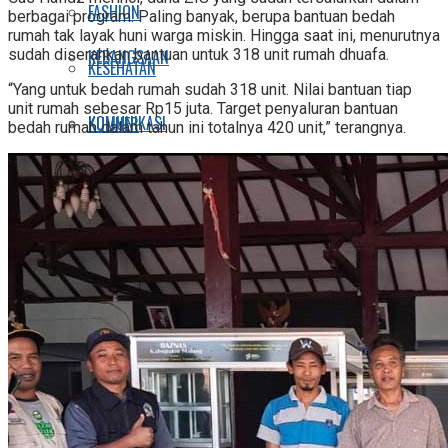
FASHION
berbagai program. Paling banyak, berupa bantuan bedah
rumah tak layak huni warga miskin. Hingga saat ini, menurutnya
KEBANGSAAN
sudah diserahkan bantuan untuk 318 unit rumah dhuafa.
KESEHATAN
“Yang untuk bedah rumah sudah 318 unit. Nilai bantuan tiap
unit rumah sebesar Rp15 juta. Target penyaluran bantuan
KOMUNIKASI
KULINER
bedah rumah dalam tahun ini totalnya 420 unit,” terangnya.
SPORT
PESANTREN
E-KORAN SPOTNEWS
PEMILU
INKOPPOL
No Result
LIFESTYLE
View All Result