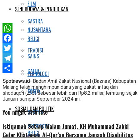
FILM
SENI BUDAYA & PENDIDIKAN
SASTRA
NUSANTARA
WhatsApp
RELIGI
Facebook
TRADISI
SAINS
Twitter
Telegram
GALERI
TEKNOLOGI
Share
Spotnews.id-
Badan Amil Zakat Nasional (Baznas) Kabupaten
Malang telah menghimpun dana yang zakat, infaq dan
SOSOK
FILM
shodaqoh (ZIS) sebesar lebih dari Rp8,2 miliar, terhitung sejak
Januari sampai September 2024 ini.
SOSIAL DAN POLITIK
You might also like
SASTRA
Istiqamah Setiap Malam Jumat, KH Muhammad Zakki
PRESPEKTIF
RELIGI
Gelar Khataman Al-Qur’an Bersama Jamaah Disabilitas