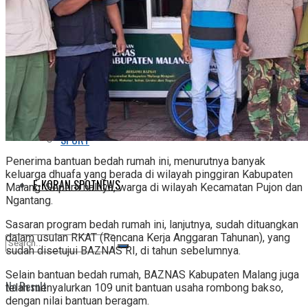
FASHION
KESEHATAN
KULINER
SPORT
Penerima bantuan bedah rumah ini, menurutnya banyak
keluarga dhuafa yang berada di wilayah pinggiran Kabupaten
E-KORAN SPOTNEWS
Malang. Seperti halnya, warga di wilayah Kecamatan Pujon dan
Ngantang.
Sasaran program bedah rumah ini, lanjutnya, sudah dituangkan
dalam usulan RKAT (Rencana Kerja Anggaran Tahunan), yang
sudah disetujui BAZNAS RI, di tahun sebelumnya.
Selain bantuan bedah rumah, BAZNAS Kabupaten Malang juga
No Result
telah menyalurkan 109 unit bantuan usaha rombong bakso,
dengan nilai bantuan beragam.