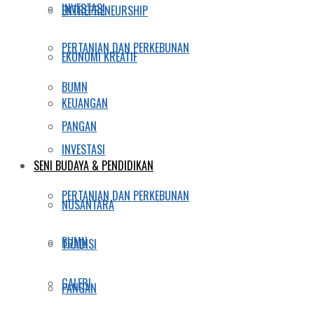
INVESTASI
ENTREPRENEURSHIP
PERTANIAN DAN PERKEBUNAN
EKONOMI KREATIF
BUMN
KEUANGAN
PANGAN
INVESTASI
SENI BUDAYA & PENDIDIKAN
PERTANIAN DAN PERKEBUNAN
NUSANTARA
BUMN
TRADISI
GALERI
PANGAN