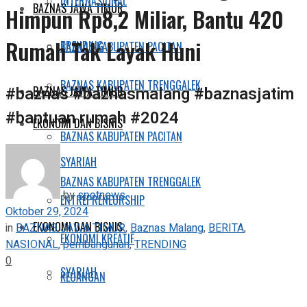
INTERNASIONAL
BAZNAS JAWA TIMUR
Himpun Rp8,2 Miliar, Bantu 420
Rumah Tak Layak Huni
TRENDING
BAZNAS KABUPATEN PACITAN
BAZNAS KABUPATEN TRENGGALEK
#baznas #baznasmalang #baznasjatim
BAZNAS JAWA TIMUR
#bantuan rumah #2024
EKONOMI DAN BISNIS
BAZNAS KABUPATEN PACITAN
SYARIAH
BAZNAS KABUPATEN TRENGGALEK
by
spotnews
ENTREPRENEURSHIP
Oktober 29, 2024
EKONOMI DAN BISNIS
in
BAZNAS JAWA TIMUR
,
Baznas Malang
,
BERITA
,
EKONOMI KREATIF
NASIONAL
,
pembangunan
,
TRENDING
0
SYARIAH
KEUANGAN