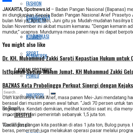
FASHION
Share
JAKARTA, Spotnews.id
– Badan Pangan Nasional (Bapanas) memp
ini diungkapkan Kepala Badan Pangan Nasional Arief Prasetyo A
KEBANGSAAN
KESEHATAN
bulan Mei ya, April, Mei, Juni gitu ya. Mudah-mudahan hasilny
bulan November ini akibat musim kemarau. “Dengan kemarin ada 
mundur,” ucapnya. Mundurnya masa panen raya ini dapat berpot
KOMUNIKASI
KULINER
You might also like
SPORT
PESANTREN
Dr. KH. Muhammad Zakki Soroti Kepastian Hukum untuk C
E-KORAN SPOTNEWS
Istiqamah Setiap Malam Jumat, KH Muhammad Zakki Gela
PEMILU
BAZNAS Kota Probolinggo Perkuat Sinergi dengan Kejaks
INKOPPOL
Oleh karenanya, kata Arief, masa panen Mei-Juni mendatang ha
berasal dari musim panen awal tahun. “Jadi 70 persen untuk tanam
No Result
ungkapnya. Kendati demikian, melihat kondisi saat ini, dia me
LIFESTYLE
impor beras dari pemerintah sebanyak 1,5 juta ton.
View All Result
“Cadangan pangan kita pastikan di atas 1 juta ton, Bulog punya. H
beras, pemerintah juga melakukan operasi pasar melalui progra