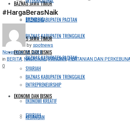
INTERNASIONAL
BAZNAS JAWA TIMUR
#HargaBerasNaik
TRENDING
BAZNAS KABUPATEN PACITAN
BAZNAS KABUPATEN TRENGGALEK
BAZNAS JAWA TIMUR
by
spotnews
November 12, 2023
EKONOMI DAN BISNIS
BAZNAS KABUPATEN PACITAN
in
BERITA
,
NASIONAL
,
PANGAN
,
PERTANIAN DAN PERKEBUN
0
SYARIAH
BAZNAS KABUPATEN TRENGGALEK
ENTREPRENEURSHIP
EKONOMI DAN BISNIS
EKONOMI KREATIF
SYARIAH
KEUANGAN