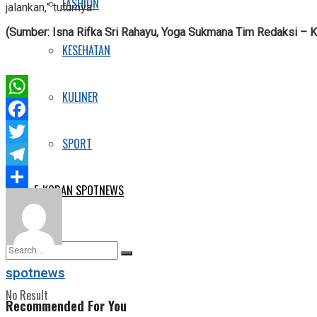
FASHION
jalankan,” tuturnya.
(Sumber: Isna Rifka Sri Rahayu, Yoga Sukmana Tim Redaksi – 
KESEHATAN
KULINER
WhatsApp
Facebook
SPORT
Twitter
Telegram
E-KORAN SPOTNEWS
Share
spotnews
No Result
Recommended For You