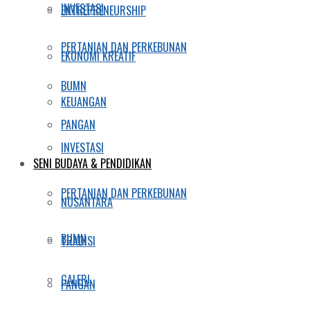
INVESTASI
ENTREPRENEURSHIP
PERTANIAN DAN PERKEBUNAN
EKONOMI KREATIF
BUMN
KEUANGAN
PANGAN
INVESTASI
SENI BUDAYA & PENDIDIKAN
PERTANIAN DAN PERKEBUNAN
NUSANTARA
BUMN
TRADISI
GALERI
PANGAN