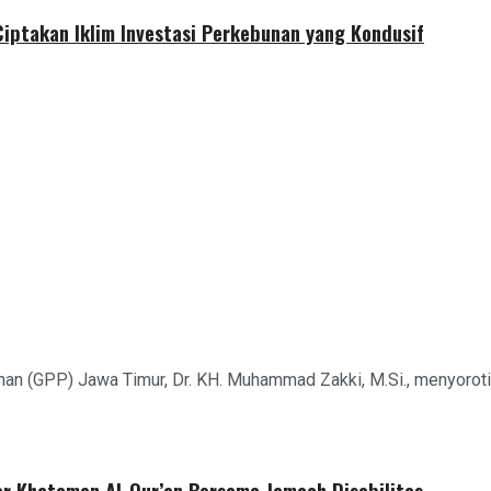
iptakan Iklim Investasi Perkebunan yang Kondusif
n (GPP) Jawa Timur, Dr. KH. Muhammad Zakki, M.Si., menyoroti
r Khataman Al-Qur’an Bersama Jamaah Disabilitas