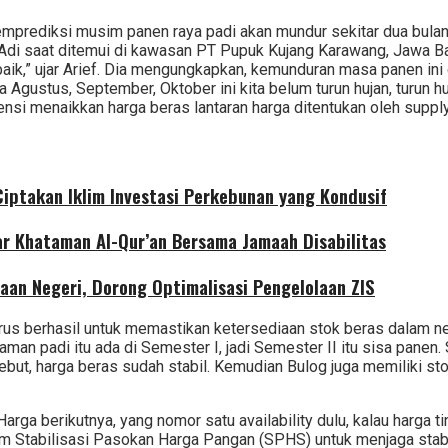
rediksi musim panen raya padi akan mundur sekitar dua bulan d
di saat ditemui di kawasan PT Pupuk Kujang Karawang, Jawa Bara
a baik,” ujar Arief. Dia mengungkapkan, kemunduran masa panen 
Agustus, September, Oktober ini kita belum turun hujan, turun h
ensi menaikkan harga beras lantaran harga ditentukan oleh supp
iptakan Iklim Investasi Perkebunan yang Kondusif
r Khataman Al-Qur’an Bersama Jamaah Disabilitas
aan Negeri, Dorong Optimalisasi Pengelolaan ZIS
rus berhasil untuk memastikan ketersediaan stok beras dalam ne
an padi itu ada di Semester I, jadi Semester II itu sisa panen. Se
nyebut, harga beras sudah stabil. Kemudian Bulog juga memiliki 
arga berikutnya, yang nomor satu availability dulu, kalau harga ti
m Stabilisasi Pasokan Harga Pangan (SPHS) untuk menjaga stabili