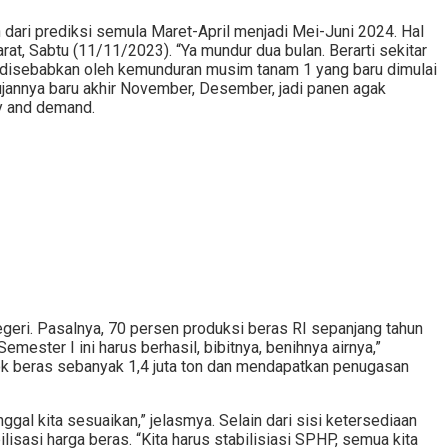
ari prediksi semula Maret-April menjadi Mei-Juni 2024. Hal
t, Sabtu (11/11/2023). “Ya mundur dua bulan. Berarti sekitar
ini disebabkan oleh kemunduran musim tanam 1 yang baru dimulai
ujannya baru akhir November, Desember, jadi panen agak
ly and demand.
geri. Pasalnya, 70 persen produksi beras RI sepanjang tahun
mester I ini harus berhasil, bibitnya, benihnya airnya,”
stok beras sebanyak 1,4 juta ton dan mendapatkan penugasan
nggal kita sesuaikan,” jelasmya. Selain dari sisi ketersediaan
sasi harga beras. “Kita harus stabilisiasi SPHP, semua kita