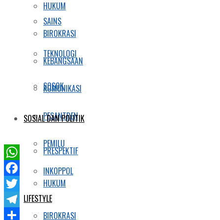
HUKUM
SAINS
BIROKRASI
TEKNOLOGI
KEBANGSAAN
SOSOK
KOMUNIKASI
PESANTREN
SOSIAL DAN POLITIK
PEMILU
PRESPEKTIF
WhatsApp
INKOPPOL
HUKUM
Facebook
LIFESTYLE
Twitter
Telegram
BIROKRASI