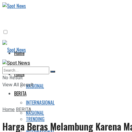
Home
BERITA
Home
No Result
View All Result
NASIONAL
BERITA
INTERNASIONAL
Home
BERITA
NASIONAL
TRENDING
Harga Beras Melambung Karena M