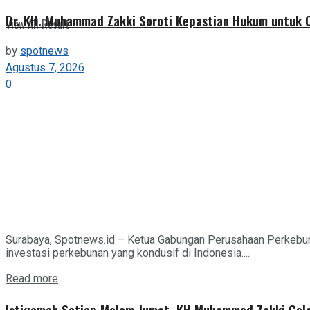
Dr. KH. Muhammad Zakki Soroti Kepastian Hukum untuk C
View All Result
by
spotnews
Agustus 7, 2026
0
Surabaya, Spotnews.id – Ketua Gabungan Perusahaan Perkebuna
investasi perkebunan yang kondusif di Indonesia....
Details
Read more
Istiqamah Setiap Malam Jumat, KH Muhammad Zakki Gela