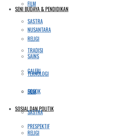
FILM
SENI BUDAYA & PENDIDIKAN
SASTRA
NUSANTARA
RELIGI
TRADISI
SAINS
GALERI
TEKNOLOGI
SOSOK
FILM
SOSIAL DAN POLITIK
SASTRA
PRESPEKTIF
RELIGI