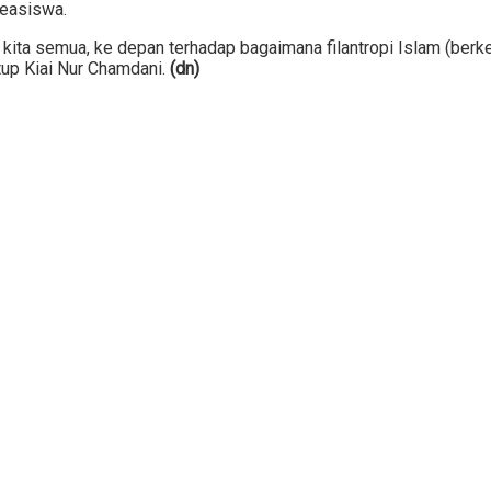
beasiswa.
ab kita semua, ke depan terhadap bagaimana filantropi Islam (ber
tup Kiai Nur Chamdani.
(dn)