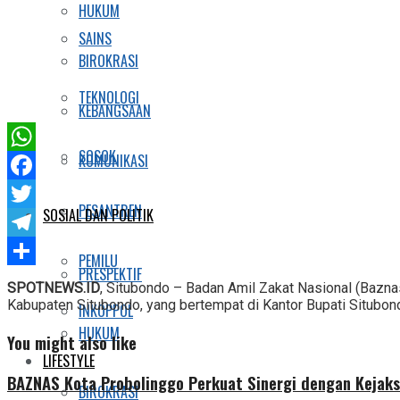
HUKUM
SAINS
BIROKRASI
TEKNOLOGI
KEBANGSAAN
SOSOK
KOMUNIKASI
WhatsApp
Facebook
PESANTREN
SOSIAL DAN POLITIK
Twitter
Telegram
PEMILU
PRESPEKTIF
Share
SPOTNEWS.ID
, Situbondo – Badan Amil Zakat Nasional (Bazna
Kabupaten Situbondo, yang bertempat di Kantor Bupati Situbon
INKOPPOL
HUKUM
You might also like
LIFESTYLE
BAZNAS Kota Probolinggo Perkuat Sinergi dengan Kejaks
BIROKRASI