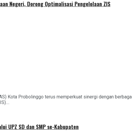
aan Negeri, Dorong Optimalisasi Pengelolaan ZIS
AS) Kota Probolinggo terus memperkuat sinergi dengan berbag
)....
alui UPZ SD dan SMP se-Kabupaten