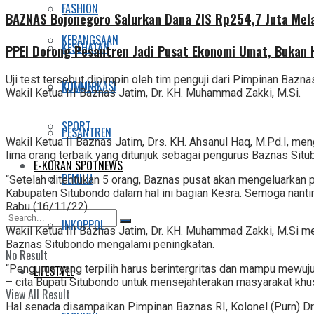
FASHION
BAZNAS Bojonegoro Salurkan Dana ZIS Rp254,7 Juta Mel
KEBANGSAAN
KESEHATAN
PPEI Dorong Pesantren Jadi Pusat Ekonomi Umat, Bukan
Uji test tersebut dipimpin oleh tim penguji dari Pimpinan Bazn
KOMUNIKASI
KULINER
Wakil Ketua III Baznas Jatim, Dr. KH. Muhammad Zakki, M.Si.
SPORT
PESANTREN
Wakil Ketua II Baznas Jatim, Drs. KH. Ahsanul Haq, M.Pd.I, menga
lima orang terbaik yang ditunjuk sebagai pengurus Baznas Sit
E-KORAN SPOTNEWS
PEMILU
“Setelah ditentukan 5 orang, Baznas pusat akan mengeluarkan pe
Kabupaten Situbondo dalam hal ini bagian Kesra. Semoga nanti
Rabu (16/11/22).
INKOPPOL
Wakil Ketua III Baznas Jatim, Dr. KH. Muhammad Zakki, M.Si m
Baznas Situbondo mengalami peningkatan.
No Result
“Pengurus yang terpilih harus berintergritas dan mampu mewuj
LIFESTYLE
– cita Bupati Situbondo untuk mensejahterakan masyarakat kh
View All Result
Hal senada disampaikan Pimpinan Baznas RI, Kolonel (Purn) D