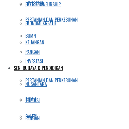
INVESTASI
ENTREPRENEURSHIP
PERTANIAN DAN PERKEBUNAN
EKONOMI KREATIF
BUMN
KEUANGAN
PANGAN
INVESTASI
SENI BUDAYA & PENDIDIKAN
PERTANIAN DAN PERKEBUNAN
NUSANTARA
BUMN
TRADISI
GALERI
PANGAN