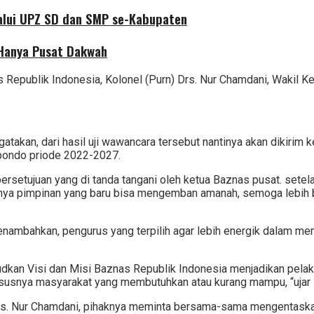
alui UPZ SD dan SMP se-Kabupaten
 Hanya Pusat Dakwah
as Republik Indonesia, Kolonel (Purn) Drs. Nur Chamdani, Wakil K
takan, dari hasil uji wawancara tersebut nantinya akan dikirim ke
ubondo priode 2022-2027.
rsetujuan yang di tanda tangani oleh ketua Baznas pusat. setela
nya pimpinan yang baru bisa mengemban amanah, semoga lebih ba
enambahkan, pengurus yang terpilih agar lebih energik dalam me
udkan Visi dan Misi Baznas Republik Indonesia menjadikan pelak
ususnya masyarakat yang membutuhkan atau kurang mampu, “ujar 
rs. Nur Chamdani, pihaknya meminta bersama-sama mengentaskan