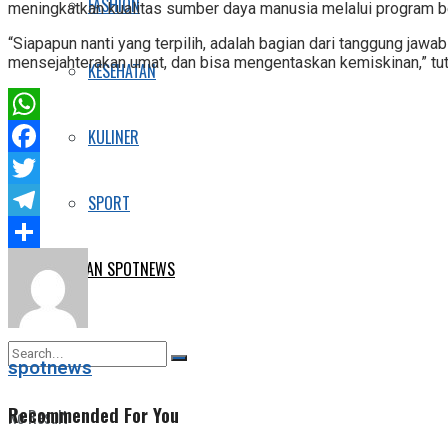
FASHION
meningkatkan kualitas sumber daya manusia melalui program 
“Siapapun nanti yang terpilih, adalah bagian dari tanggung jaw
mensejahterakan umat, dan bisa mengentaskan kemiskinan,” tu
KESEHATAN
WhatsApp
KULINER
Facebook
Twitter
SPORT
Telegram
Share
E-KORAN SPOTNEWS
spotnews
Recommended For You
No Result