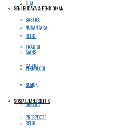
FILM
SENI BUDAYA & PENDIDIKAN
SASTRA
NUSANTARA
RELIGI
TRADISI
SAINS
GALERI
TEKNOLOGI
SOSOK
FILM
SOSIAL DAN POLITIK
SASTRA
PRESPEKTIF
RELIGI