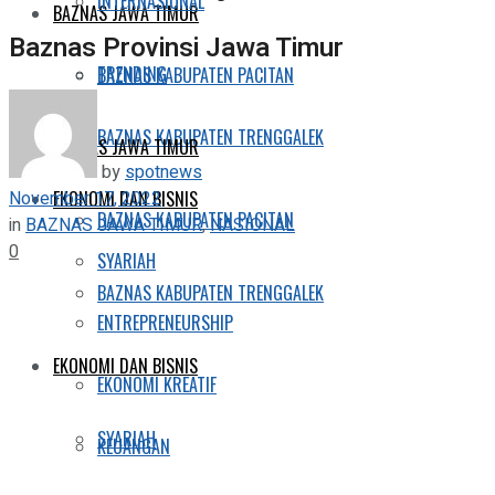
INTERNASIONAL
BAZNAS JAWA TIMUR
Baznas Provinsi Jawa Timur
TRENDING
BAZNAS KABUPATEN PACITAN
BAZNAS KABUPATEN TRENGGALEK
BAZNAS JAWA TIMUR
by
spotnews
November 17, 2022
EKONOMI DAN BISNIS
BAZNAS KABUPATEN PACITAN
in
BAZNAS JAWA TIMUR
,
NASIONAL
0
SYARIAH
BAZNAS KABUPATEN TRENGGALEK
ENTREPRENEURSHIP
EKONOMI DAN BISNIS
EKONOMI KREATIF
SYARIAH
KEUANGAN