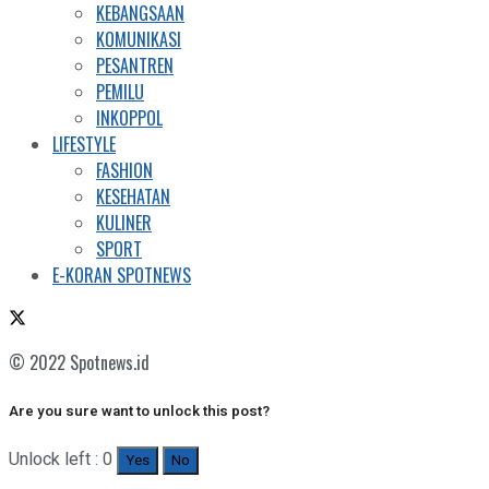
KEBANGSAAN
KOMUNIKASI
PESANTREN
PEMILU
INKOPPOL
LIFESTYLE
FASHION
KESEHATAN
KULINER
SPORT
E-KORAN SPOTNEWS
© 2022 Spotnews.id
Are you sure want to unlock this post?
Unlock left : 0
Yes
No