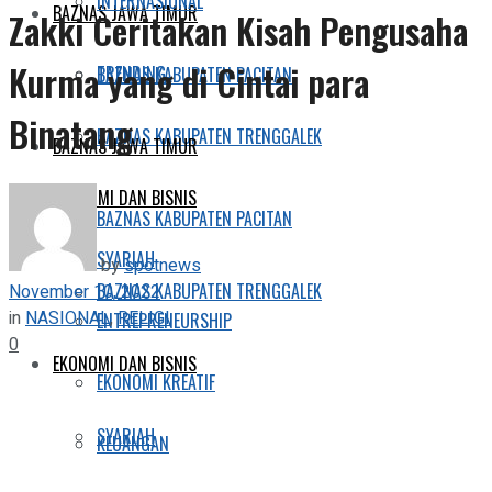
INTERNASIONAL
BAZNAS JAWA TIMUR
Zakki Ceritakan Kisah Pengusaha
Kurma yang di Cintai para
TRENDING
BAZNAS KABUPATEN PACITAN
Binatang
BAZNAS KABUPATEN TRENGGALEK
BAZNAS JAWA TIMUR
EKONOMI DAN BISNIS
BAZNAS KABUPATEN PACITAN
SYARIAH
by
spotnews
BAZNAS KABUPATEN TRENGGALEK
November 10, 2022
in
NASIONAL
,
RELIGI
ENTREPRENEURSHIP
0
EKONOMI DAN BISNIS
EKONOMI KREATIF
SYARIAH
KEUANGAN