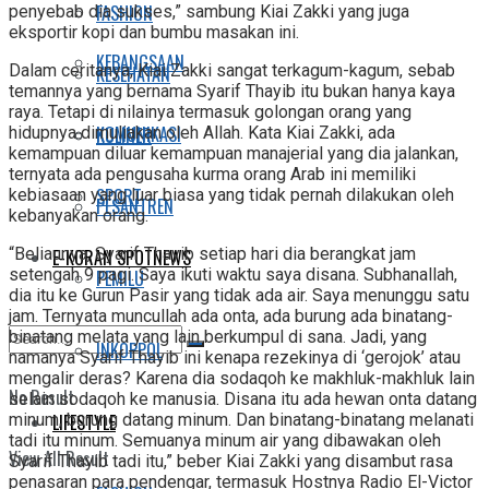
FASHION
penyebab dia sukses,” sambung Kiai Zakki yang juga
eksportir kopi dan bumbu masakan ini.
KEBANGSAAN
Dalam ceritanya, Kiai Zakki sangat terkagum-kagum, sebab
KESEHATAN
temannya yang bernama Syarif Thayib itu bukan hanya kaya
raya. Tetapi di nilainya termasuk golongan orang yang
KOMUNIKASI
hidupnya dimuliakan oleh Allah. Kata Kiai Zakki, ada
KULINER
kemampuan diluar kemampuan manajerial yang dia jalankan,
ternyata ada pengusaha kurma orang Arab ini memiliki
SPORT
kebiasaan yang luar biasa yang tidak pernah dilakukan oleh
PESANTREN
kebanyakan orang.
“Beliaunya, Syarif Thayib setiap hari dia berangkat jam
E-KORAN SPOTNEWS
setengah 9 pagi. Saya ikuti waktu saya disana. Subhanallah,
PEMILU
dia itu ke Gurun Pasir yang tidak ada air. Saya menunggu satu
jam. Ternyata muncullah ada onta, ada burung ada binatang-
binatang melata yang lain berkumpul di sana. Jadi, yang
INKOPPOL
namanya Syarif Thayib ini kenapa rezekinya di ‘gerojok’ atau
mengalir deras? Karena dia sodaqoh ke makhluk-makhluk lain
No Result
selain sodaqoh ke manusia. Disana itu ada hewan onta datang
minum, burung datang minum. Dan binatang-binatang melanati
LIFESTYLE
tadi itu minum. Semuanya minum air yang dibawakan oleh
View All Result
Syarif Thayib tadi itu,” beber Kiai Zakki yang disambut rasa
penasaran para pendengar, termasuk Hostnya Radio El-Victor