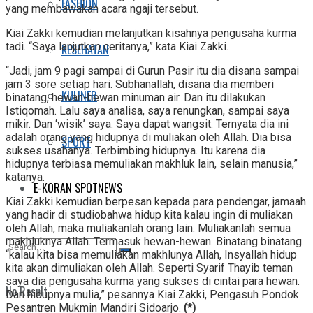
FASHION
yang membawakan acara ngaji tersebut.
Kiai Zakki kemudian melanjutkan kisahnya pengusaha kurma
tadi. “Saya lanjutkan ceritanya,” kata Kiai Zakki.
KESEHATAN
“Jadi, jam 9 pagi sampai di Gurun Pasir itu dia disana sampai
jam 3 sore setiap hari. Subhanallah, disana dia memberi
KULINER
binatang, hewan-hewan minuman air. Dan itu dilakukan
Istiqomah. Lalu saya analisa, saya renungkan, sampai saya
mikir. Dan ‘wisik’ saya. Saya dapat wangsit. Ternyata dia ini
adalah orang yang hidupnya di muliakan oleh Allah. Dia bisa
SPORT
sukses usahanya. Terbimbing hidupnya. Itu karena dia
hidupnya terbiasa memuliakan makhluk lain, selain manusia,”
katanya.
E-KORAN SPOTNEWS
Kiai Zakki kemudian berpesan kepada para pendengar, jamaah
yang hadir di studiobahwa hidup kita kalau ingin di muliakan
oleh Allah, maka muliakanlah orang lain. Muliakanlah semua
makhluknya Allah. Termasuk hewan-hewan. Binatang binatang.
“kalau kita bisa memuliakan makhlunya Allah, Insyallah hidup
kita akan dimuliakan oleh Allah. Seperti Syarif Thayib teman
saya dia pengusaha kurma yang sukses di cintai para hewan.
No Result
Dan hidupnya mulia,” pesannya Kiai Zakki, Pengasuh Pondok
Pesantren Mukmin Mandiri Sidoarjo.
(*)