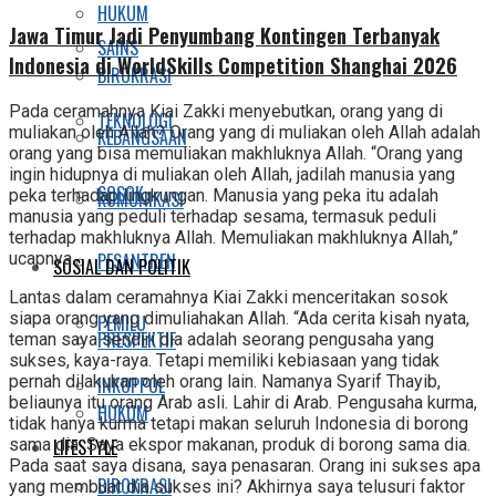
HUKUM
Jawa Timur Jadi Penyumbang Kontingen Terbanyak
SAINS
Indonesia di WorldSkills Competition Shanghai 2026
BIROKRASI
Pada ceramahnya Kiai Zakki menyebutkan, orang yang di
TEKNOLOGI
muliakan oleh Allah? Orang yang di muliakan oleh Allah adalah
KEBANGSAAN
orang yang bisa memuliakan makhluknya Allah. “Orang yang
ingin hidupnya di muliakan oleh Allah, jadilah manusia yang
SOSOK
peka terhadap lingkungan. Manusia yang peka itu adalah
KOMUNIKASI
manusia yang peduli terhadap sesama, termasuk peduli
terhadap makhluknya Allah. Memuliakan makhluknya Allah,”
ucapnya.
PESANTREN
SOSIAL DAN POLITIK
Lantas dalam ceramahnya Kiai Zakki menceritakan sosok
siapa orang yang dimuliahakan Allah. “Ada cerita kisah nyata,
PEMILU
PRESPEKTIF
teman saya sendiri dia adalah seorang pengusaha yang
sukses, kaya-raya. Tetapi memiliki kebiasaan yang tidak
pernah dilakukan oleh orang lain. Namanya Syarif Thayib,
INKOPPOL
beliaunya itu orang Arab asli. Lahir di Arab. Pengusaha kurma,
HUKUM
tidak hanya kurma tetapi makan seluruh Indonesia di borong
sama dia. Saya ekspor makanan, produk di borong sama dia.
LIFESTYLE
Pada saat saya disana, saya penasaran. Orang ini sukses apa
BIROKRASI
yang membuat dia sukses ini? Akhirnya saya telusuri faktor