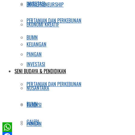
INVESTASI
ENTREPRENEURSHIP
PERTANIAN DAN PERKEBUNAN
EKONOMI KREATIF
BUMN
KEUANGAN
PANGAN
INVESTASI
SENI BUDAYA & PENDIDIKAN
PERTANIAN DAN PERKEBUNAN
NUSANTARA
BUMN
TRADISI
GALERI
PANGAN