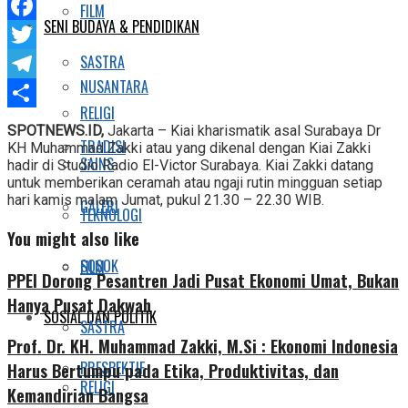
WhatsApp
FILM
SENI BUDAYA & PENDIDIKAN
Facebook
SASTRA
Twitter
NUSANTARA
Telegram
RELIGI
Share
SPOTNEWS.ID,
Jakarta – Kiai kharismatik asal Surabaya Dr
TRADISI
KH Muhammad Zakki atau yang dikenal dengan Kiai Zakki
SAINS
hadir di Studio Radio El-Victor Surabaya. Kiai Zakki datang
untuk memberikan ceramah atau ngaji rutin mingguan setiap
hari kamis malam Jumat, pukul 21.30 – 22.30 WIB.
GALERI
TEKNOLOGI
You might also like
SOSOK
FILM
PPEI Dorong Pesantren Jadi Pusat Ekonomi Umat, Bukan
Hanya Pusat Dakwah
SOSIAL DAN POLITIK
SASTRA
Prof. Dr. KH. Muhammad Zakki, M.Si : Ekonomi Indonesia
PRESPEKTIF
Harus Bertumpu pada Etika, Produktivitas, dan
RELIGI
Kemandirian Bangsa