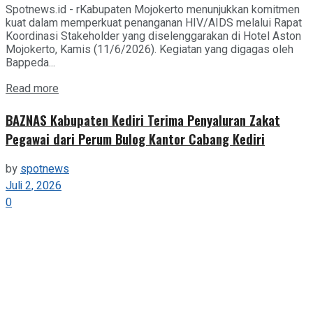
Spotnews.id - rKabupaten Mojokerto menunjukkan komitmen
kuat dalam memperkuat penanganan HIV/AIDS melalui Rapat
Koordinasi Stakeholder yang diselenggarakan di Hotel Aston
Mojokerto, Kamis (11/6/2026). Kegiatan yang digagas oleh
Bappeda...
Details
Read more
BAZNAS Kabupaten Kediri Terima Penyaluran Zakat
Pegawai dari Perum Bulog Kantor Cabang Kediri
by
spotnews
Juli 2, 2026
0