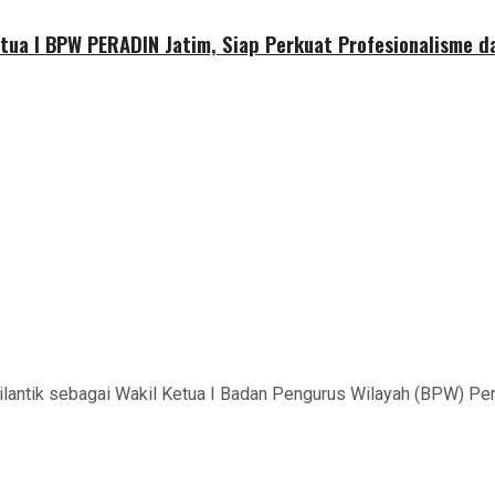
etua I BPW PERADIN Jatim, Siap Perkuat Profesionalisme 
dilantik sebagai Wakil Ketua I Badan Pengurus Wilayah (BPW) P