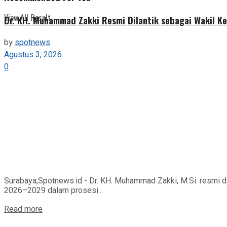
View All Result
Dr. KH. Muhammad Zakki Resmi Dilantik sebagai Wakil K
by
spotnews
Agustus 3, 2026
0
Surabaya,Spotnews.id - Dr. KH. Muhammad Zakki, M.Si. resmi 
2026–2029 dalam prosesi...
Details
Read more