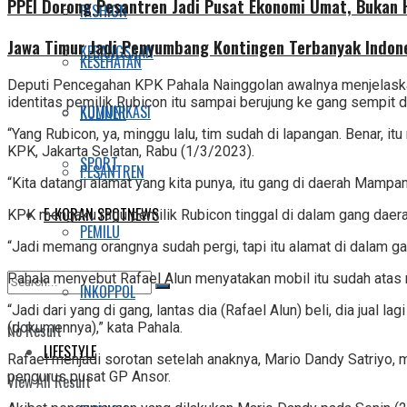
PPEI Dorong Pesantren Jadi Pusat Ekonomi Umat, Bukan
FASHION
Jawa Timur Jadi Penyumbang Kontingen Terbanyak Indone
KEBANGSAAN
KESEHATAN
Deputi Pencegahan KPK Pahala Nainggolan awalnya menjelaskan
identitas pemilik Rubicon itu sampai berujung ke gang sempit
KOMUNIKASI
KULINER
“Yang Rubicon, ya, minggu lalu, tim sudah di lapangan. Benar
KPK, Jakarta Selatan, Rabu (1/3/2023).
SPORT
PESANTREN
“Kita datangi alamat yang kita punya, itu gang di daerah Mampan
E-KORAN SPOTNEWS
KPK mengaku ragu pemilik Rubicon tinggal di dalam gang daera
PEMILU
“Jadi memang orangnya sudah pergi, tapi itu alamat di dalam gang.
Pahala menyebut Rafael Alun menyatakan mobil itu sudah atas
INKOPPOL
“Jadi dari yang di gang, lantas dia (Rafael Alun) beli, dia jual 
(dokumennya),” kata Pahala.
No Result
LIFESTYLE
Rafael menjadi sorotan setelah anaknya, Mario Dandy Satriyo,
pengurus pusat GP Ansor.
View All Result