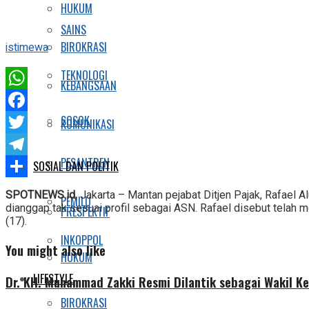
HUKUM
SAINS
BIROKRASI
istimewa
TEKNOLOGI
KEBANGSAAN
WhatsApp
SOSOK
Facebook
KOMUNIKASI
Twitter
PESANTREN
SOSIAL DAN POLITIK
Telegram
Share
SPOTNEWS.id
, Jakarta – Mantan pejabat Ditjen Pajak, Rafael 
PEMILU
dianggap tak sesuai profil sebagai ASN. Rafael disebut telah
PRESPEKTIF
(17).
INKOPPOL
You might also like
HUKUM
LIFESTYLE
Dr. KH. Muhammad Zakki Resmi Dilantik sebagai Wakil K
BIROKRASI