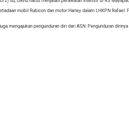
/2) itu, David harus menjalani perawatan intensif di RS Mayapa
ain ketiadaan mobil Rubicon dan motor Harley dalam LHKPN Rafae
 juga mengajukan pengunduran diri dari ASN. Pengunduran dirinya 