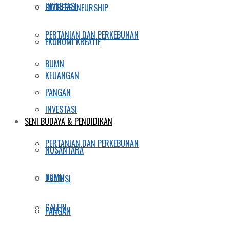
INVESTASI
ENTREPRENEURSHIP
PERTANIAN DAN PERKEBUNAN
EKONOMI KREATIF
BUMN
KEUANGAN
PANGAN
INVESTASI
SENI BUDAYA & PENDIDIKAN
PERTANIAN DAN PERKEBUNAN
NUSANTARA
BUMN
TRADISI
GALERI
PANGAN