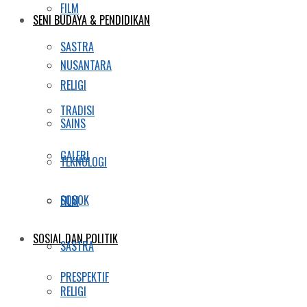
FILM
SENI BUDAYA & PENDIDIKAN
SASTRA
NUSANTARA
RELIGI
TRADISI
SAINS
GALERI
TEKNOLOGI
SOSOK
FILM
SOSIAL DAN POLITIK
SASTRA
PRESPEKTIF
RELIGI