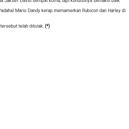
da Jaksel. David sempat koma, tapi kondisinya semakin baik.
l. Padahal Mario Dandy kerap memamerkan Rubicon dan Harley di
tersebut telah ditolak.
(*)