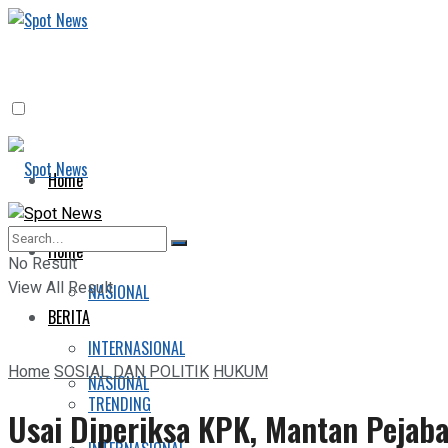
Home
BERITA
Home
No Result
View All Result
NASIONAL
BERITA
INTERNASIONAL
Home
SOSIAL DAN POLITIK
HUKUM
NASIONAL
TRENDING
Usai Diperiksa KPK, Mantan Pejaba