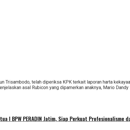
Alun Trisambodo, telah diperiksa KPK terkait laporan harta kekay
 menjelaskan asal Rubicon yang dipamerkan anaknya, Mario Dand
etua I BPW PERADIN Jatim, Siap Perkuat Profesionalisme 