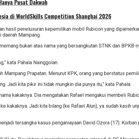
 Hanya Pusat Dakwah
sia di WorldSkills Competition Shanghai 2026
 hasil penelusuran kepemilikan mobil Rubicon yang dipamerkan
 di daerah Mampang.
, itu memang bukan atas nama yang bersangkutan STNK dan BPKB-n
g,” kata Pahala Nainggolan.
h Mampang Prapatan. Menurut KPK, orang yang berstatus pemilik 
 Jadi kita pikir ini tidak mungkin dia punya itu,” kata Pahala.
 nama kakaknya. Dia mengatakan Rafael mengakui membeli Rubico
lagi ke kakaknya. Jadi kita bilang (ke Rafael Alun), ya sudah kasih
 menjadi tersangka kasus penganiayaan David Ozora (17). Korban