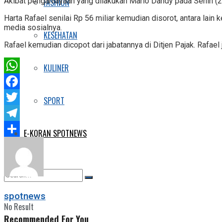
Akibat penganiayaan yang dilakukan Mario Dandy pada Senin (20
FASHION
Harta Rafael senilai Rp 56 miliar kemudian disorot, antara l
media sosialnya.
KESEHATAN
Rafael kemudian dicopot dari jabatannya di Ditjen Pajak. Rafael
KULINER
WhatsApp
Facebook
SPORT
Twitter
Telegram
E-KORAN SPOTNEWS
Share
spotnews
No Result
Recommended For You