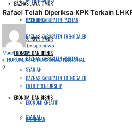
INTERNASIONAL
BAZNAS JAWA TIMUR
Rafael Telah Diperiksa KPK Terkain LHKP
TRENDING
BAZNAS KABUPATEN PACITAN
BAZNAS KABUPATEN TRENGGALEK
BAZNAS JAWA TIMUR
by
spotnews
Maret 2, 2023
EKONOMI DAN BISNIS
BAZNAS KABUPATEN PACITAN
in
HUKUM
,
INTERNASIONAL
,
NASIONAL
0
SYARIAH
BAZNAS KABUPATEN TRENGGALEK
ENTREPRENEURSHIP
EKONOMI DAN BISNIS
EKONOMI KREATIF
SYARIAH
KEUANGAN