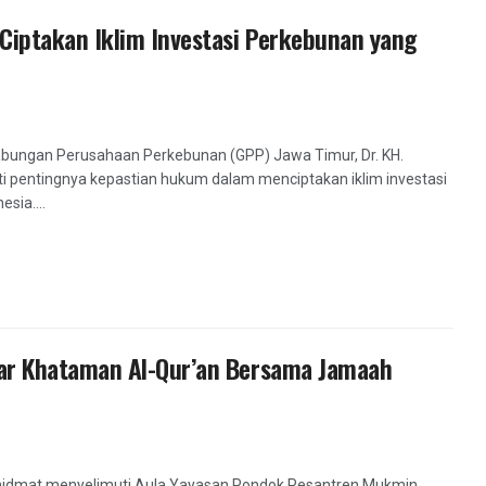
iptakan Iklim Investasi Perkebunan yang
abungan Perusahaan Perkebunan (GPP) Jawa Timur, Dr. KH.
i pentingnya kepastian hukum dalam menciptakan iklim investasi
sia....
ar Khataman Al-Qur’an Bersama Jamaah
khidmat menyelimuti Aula Yayasan Pondok Pesantren Mukmin