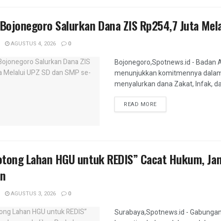
Bojonegoro Salurkan Dana ZIS Rp254,7 Juta Mel
AGUSTUS 4, 2026
0
Bojonegoro,Spotnews.id - Badan 
menunjukkan komitmennya dalam 
menyalurkan dana Zakat, Infak, da
DETAILS
READ MORE
otong Lahan HGU untuk REDIS” Cacat Hukum, Jan
an
AGUSTUS 3, 2026
0
Surabaya,Spotnews.id - Gabunga