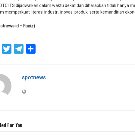
OTC ITS dijadwalkan dalam waktu dekat dan diharapkan tidak hanya m
m memperkuat literasi industri, inovasi produk, serta kemandirian eko
otnews.id – Faaiz)
atsApp
Facebook
Twitter
Telegram
Share
spotnews
ed For You