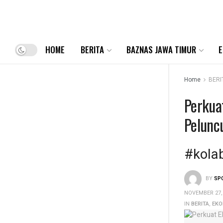
HOME
BERITA
BAZNAS JAWA TIMUR
E
Home
BERI
Perkua
Pelunc
#kola
BY
SP
NOVEMBER 27,
IN
BERITA
,
EKO