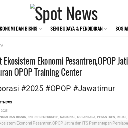
KONOMI DAN BISNIS
SENI BUDAYA & PENDIDIKAN
SOSIA
TA
t Ekosistem Ekonomi Pesantren,OPOP Jat
uran OPOP Training Center
borasi #2025 #OPOP #Jawatimur
OTNEWS
 2025
NOMI DAN BISNIS
,
ENTREPRENEURSHIP
,
NASIONAL
,
NUSANTARA
,
PESANTREN
,
RELIGI
,