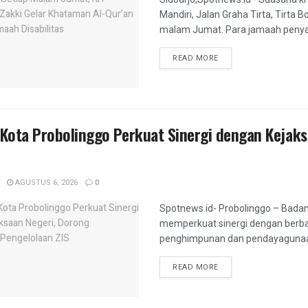
Mandiri, Jalan Graha Tirta, Tirta
malam Jumat. Para jamaah penyand
DETAILS
READ MORE
ota Probolinggo Perkuat Sinergi dengan Kejaksa
AGUSTUS 6, 2026
0
Spotnews.id- Probolinggo – Badan
memperkuat sinergi dengan berb
penghimpunan dan pendayagunaan z
DETAILS
READ MORE