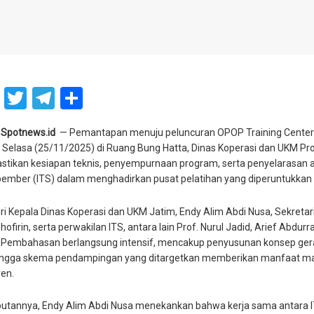
atsApp
Facebook
Twitter
Telegram
Share
Spotnews.id
— Pemantapan menuju peluncuran OPOP Training Center (
a Selasa (25/11/2025) di Ruang Bung Hatta, Dinas Koperasi dan UKM Pr
tikan kesiapan teknis, penyempurnaan program, serta penyelarasan ar
ember (ITS) dalam menghadirkan pusat pelatihan yang diperuntukkan
iri Kepala Dinas Koperasi dan UKM Jatim, Endy Alim Abdi Nusa, Sekreta
hofirin, serta perwakilan ITS, antara lain Prof. Nurul Jadid, Arief Abdu
 Pembahasan berlangsung intensif, mencakup penyusunan konsep ger
hingga skema pendampingan yang ditargetkan memberikan manfaat m
ren.
tannya, Endy Alim Abdi Nusa menekankan bahwa kerja sama antara 