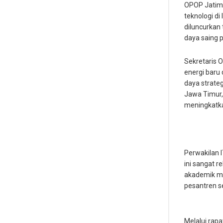
OPOP Jatim
teknologi d
diluncurkan
daya saing 
Sekretaris 
energi baru
daya strateg
Jawa Timur, 
meningkatka
Perwakilan 
ini sangat 
akademik m
pesantren s
Melalui rap