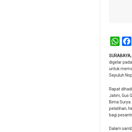
Wh
SURABAYA, 
digelar pad
untuk memas
Sepuluh Nop
Rapat dihad
Jatim, Gus G
Bima Surya.
pelatihan, 
bagi pesant
Dalam sambu