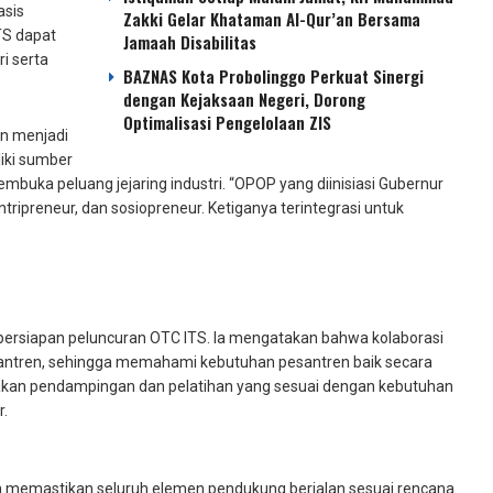
asis
Zakki Gelar Khataman Al-Qur’an Bersama
TS dapat
Jamaah Disabilitas
i serta
BAZNAS Kota Probolinggo Perkuat Sinergi
dengan Kejaksaan Negeri, Dorong
Optimalisasi Pengelolaan ZIS
an menjadi
iki sumber
mbuka peluang jejaring industri. “OPOP yang diinisiasi Gubernur
ntripreneur, dan sosiopreneur. Ketiganya terintegrasi untuk
ersiapan peluncuran OTC ITS. Ia mengatakan bahwa kolaborasi
pesantren, sehingga memahami kebutuhan pesantren baik secara
an pendampingan dan pelatihan yang sesuai dengan kebutuhan
r.
dan memastikan seluruh elemen pendukung berjalan sesuai rencana.