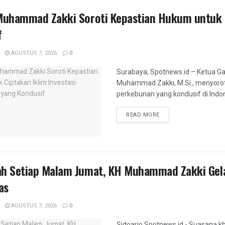
 Muhammad Zakki Soroti Kepastian Hukum untuk C
f
AGUSTUS 7, 2026
0
Surabaya, Spotnews.id – Ketua G
Muhammad Zakki, M.Si., menyorot
perkebunan yang kondusif di Indone
DETAILS
READ MORE
ah Setiap Malam Jumat, KH Muhammad Zakki Gel
as
AGUSTUS 7, 2026
0
Sidoarjo,Spotnews.id - Suasana 