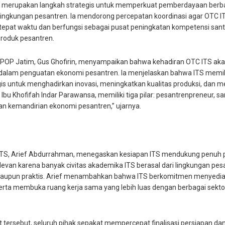
 merupakan langkah strategis untuk memperkuat pemberdayaan berb
i lingkungan pesantren. Ia mendorong percepatan koordinasi agar OTC I
 tepat waktu dan berfungsi sebagai pusat peningkatan kompetensi santr
produk pesantren.
OPOP Jatim, Gus Ghofirin, menyampaikan bahwa kehadiran OTC ITS ak
 dalam penguatan ekonomi pesantren. Ia menjelaskan bahwa ITS memil
is untuk menghadirkan inovasi, meningkatkan kualitas produksi, dan me
Ibu Khofifah Indar Parawansa, memiliki tiga pilar: pesantrenpreneur, sa
n kemandirian ekonomi pesantren,” ujarnya.
ITS, Arief Abdurrahman, menegaskan kesiapan ITS mendukung penuh p
relevan karena banyak civitas akademika ITS berasal dari lingkungan 
aupun praktis. Arief menambahkan bahwa ITS berkomitmen menyediak
erta membuka ruang kerja sama yang lebih luas dengan berbagai sekto
at tersebut, seluruh pihak sepakat mempercepat finalisasi persiapan 