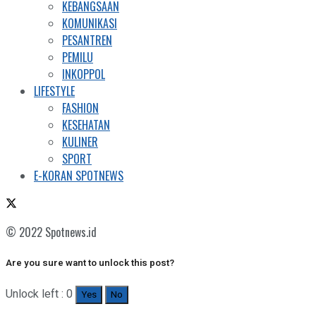
KEBANGSAAN
KOMUNIKASI
PESANTREN
PEMILU
INKOPPOL
LIFESTYLE
FASHION
KESEHATAN
KULINER
SPORT
E-KORAN SPOTNEWS
© 2022 Spotnews.id
Are you sure want to unlock this post?
Unlock left : 0
Yes
No