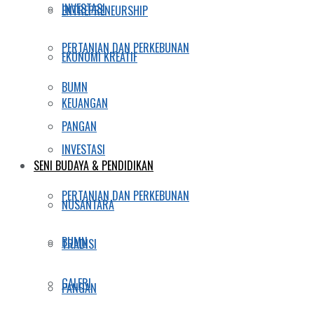
INVESTASI
ENTREPRENEURSHIP
PERTANIAN DAN PERKEBUNAN
EKONOMI KREATIF
BUMN
KEUANGAN
PANGAN
INVESTASI
SENI BUDAYA & PENDIDIKAN
PERTANIAN DAN PERKEBUNAN
NUSANTARA
BUMN
TRADISI
GALERI
PANGAN