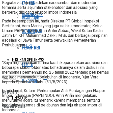
FASHION
Kegiatan itu menghadirkan narasumber dan moderator
ternama serta sejumlah stakeholder dan asosiasi yang
bergerak dibidang ekspor impor Indonesia.
KEBANGSAAN
KESEHATAN
Pada kesempatan itu, hadir Direktur PT Global Inspeksi
Sertifikasi, Vera Marini yang juga selaku moderator, Ketua
KOMUNIKASI
KULINER
Umum PAPEINDO Ir. Amri Arifin Abbas, Wakil Ketua Kadin
Jatim Dr. KH. Muhammad Zakki, M.Si, dan berbagai pimpinan
asosiasi di Jawa Timur serta perwakilan Kementerian
SPORT
Perhubungan.
PESANTREN
E-KORAN SPOTNEWS
“Saya mengucapkan terima kasih kepada rekan asosiasi dan
PEMILU
beberapa stakeholder atas kehadirannya dalam diskusi ini,
membahas permenhub no. 25 tahun 2022 tentang peti kemas
dan juga menyangkut pelabuhan di Indonesia, “ujar Vera
INKOPPOL
kepada Spotnews, Rabu (31/5/2023).
Lebih lanjut, Ketum Perkumpulan Ahli Perdagangan Ekspor
No Result
Impor Indonesia (PAPEINDO), Amri Arifin mengatakan,
LIFESTYLE
menurutnya acara itu menarik karena membahas tentang
kondisi peti kemas di pelabuhan dan laju ekspor impor di
View All Result
Indonesia.