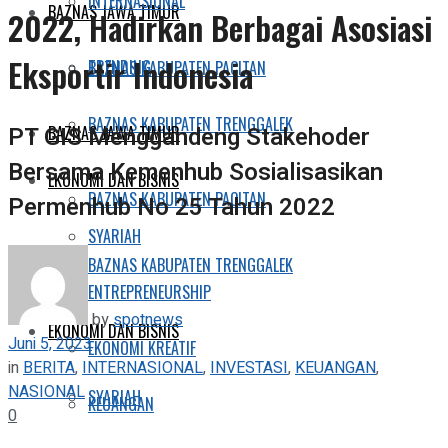
INTERNASIONAL
BAZNAS JAWA TIMUR
2022, Hadirkan Berbagai Asosiasi
Eksportir Indonesia
TRENDING
BAZNAS KABUPATEN PACITAN
BAZNAS KABUPATEN TRENGGALEK
PT GIS Menggandeng Stakehoder
BAZNAS JAWA TIMUR
Bersama Kemenhub Sosialisasikan
EKONOMI DAN BISNIS
BAZNAS KABUPATEN PACITAN
Permenhub No 25 Tahun 2022
SYARIAH
BAZNAS KABUPATEN TRENGGALEK
ENTREPRENEURSHIP
by
spotnews
EKONOMI DAN BISNIS
Juni 5, 2023
EKONOMI KREATIF
in
BERITA
,
INTERNASIONAL
,
INVESTASI
,
KEUANGAN
,
NASIONAL
SYARIAH
KEUANGAN
0