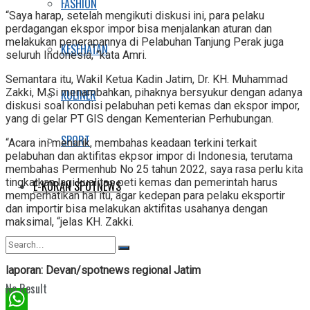
FASHION
“Saya harap, setelah mengikuti diskusi ini, para pelaku
perdagangan ekspor impor bisa menjalankan aturan dan
melakukan penerapannya di Pelabuhan Tanjung Perak juga
KESEHATAN
seluruh Indonesia, “kata Amri.
Semantara itu, Wakil Ketua Kadin Jatim, Dr. KH. Muhammad
Zakki, M.Si menambahkan, pihaknya bersyukur dengan adanya
KULINER
diskusi soal kondisi pelabuhan peti kemas dan ekspor impor,
yang di gelar PT GIS dengan Kementerian Perhubungan.
SPORT
“Acara ini menarik, membahas keadaan terkini terkait
pelabuhan dan aktifitas ekpsor impor di Indonesia, terutama
membahas Permenhub No 25 tahun 2022, saya rasa perlu kita
tingkatkan lagi kualitas peti kemas dan pemerintah harus
E-KORAN SPOTNEWS
memperhatikan hal itu, agar kedepan para pelaku eksportir
dan importir bisa melakukan aktifitas usahanya dengan
maksimal, “jelas KH. Zakki.
laporan: Devan/spotnews regional Jatim
No Result