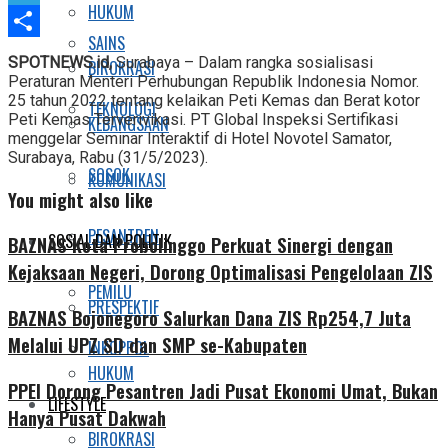
HUKUM
Telegram
SAINS
Share
SPOTNEWS.id,
Surabaya – Dalam rangka sosialisasi
BIROKRASI
Peraturan Menteri Perhubungan Republik Indonesia Nomor.
25 tahun 2022 tentang kelaikan Peti Kemas dan Berat kotor
TEKNOLOGI
Peti Kemas Terverivikasi. PT Global Inspeksi Sertifikasi
KEBANGSAAN
menggelar Seminar Interaktif di Hotel Novotel Samator,
Surabaya, Rabu (31/5/2023).
SOSOK
KOMUNIKASI
You might also like
PESANTREN
SOSIAL DAN POLITIK
BAZNAS Kota Probolinggo Perkuat Sinergi dengan
Kejaksaan Negeri, Dorong Optimalisasi Pengelolaan ZIS
PEMILU
PRESPEKTIF
BAZNAS Bojonegoro Salurkan Dana ZIS Rp254,7 Juta
Melalui UPZ SD dan SMP se-Kabupaten
INKOPPOL
HUKUM
PPEI Dorong Pesantren Jadi Pusat Ekonomi Umat, Bukan
LIFESTYLE
Hanya Pusat Dakwah
BIROKRASI