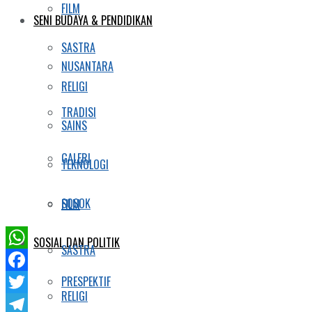
FILM
SENI BUDAYA & PENDIDIKAN
SASTRA
NUSANTARA
RELIGI
TRADISI
SAINS
GALERI
TEKNOLOGI
SOSOK
FILM
SOSIAL DAN POLITIK
SASTRA
WhatsApp
PRESPEKTIF
Facebook
RELIGI
Twitter