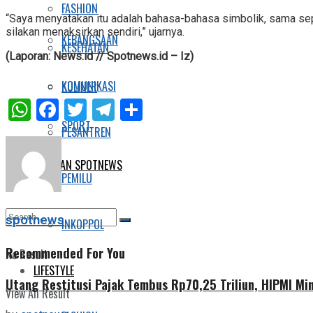
FASHION
“Saya menyatakan itu adalah bahasa-bahasa simbolik, sama sepe
silakan menaksirkan sendiri,” ujarnya.
KEBANGSAAN
KESEHATAN
(Laporan: News.id // Spotnews.id – Iz)
KOMUNIKASI
KULINER
WhatsApp
Facebook
Twitter
Telegram
Share
SPORT
PESANTREN
E-KORAN SPOTNEWS
PEMILU
spotnews
INKOPPOL
Recommended For You
No Result
LIFESTYLE
Utang Restitusi Pajak Tembus Rp70,25 Triliun, HIPMI Mi
View All Result