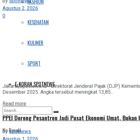
by
spotnews
FASHION
Agustus 2, 2026
0
KESEHATAN
KULINER
SPORT
E-KORAN SPOTNEWS
Jakarta,Spotnews.id - Direktorat Jenderal Pajak (DJP) Kemente
Desember 2025. Angka tersebut meningkat 13,85...
Details
Read more
PPEI Dorong Pesantren Jadi Pusat Ekonomi Umat, Bukan
No Result
by
spotnews
Agustus 1, 2026