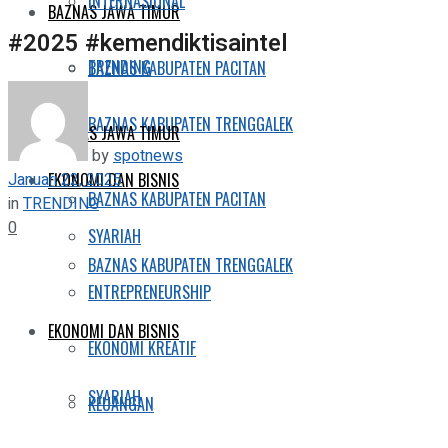
INTERNASIONAL
BAZNAS JAWA TIMUR
#2025 #kemendiktisaintel
TRENDING
BAZNAS KABUPATEN PACITAN
BAZNAS KABUPATEN TRENGGALEK
BAZNAS JAWA TIMUR
by
spotnews
Januari 22, 2025
EKONOMI DAN BISNIS
BAZNAS KABUPATEN PACITAN
in
TRENDING
0
SYARIAH
BAZNAS KABUPATEN TRENGGALEK
ENTREPRENEURSHIP
EKONOMI DAN BISNIS
EKONOMI KREATIF
SYARIAH
KEUANGAN