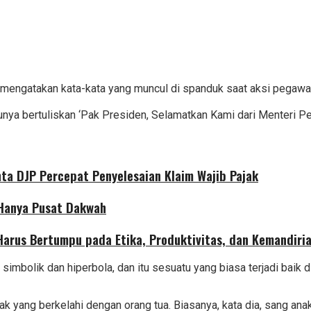
mengatakan kata-kata yang muncul di spanduk saat aksi pegawai
nya bertuliskan ‘Pak Presiden, Selamatkan Kami dari Menteri Pe
nta DJP Percepat Penyelesaian Klaim Wajib Pajak
 Hanya Pusat Dakwah
 Harus Bertumpu pada Etika, Produktivitas, dan Kemandiri
imbolik dan hiperbola, dan itu sesuatu yang biasa terjadi baik d
k yang berkelahi dengan orang tua. Biasanya, kata dia, sang ana