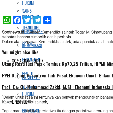
HUKUM
SAINS
WhatsApp
Facebook
Twitter
Telegram
Share
BIROKRASI
TEKNOLOGI
KEBANGSAAN
Spotnews.id –
Sekjen Kemendiktisaintek Togar M. Simatupang 
sebatas bahasa simbolik dan hiperbola.
Dalam aksi pegawai Kemendiktisaintek, ada spanduk salah satu
SOSOK
KOMUNIKASI
You might also like
PESANTREN
SOSIAL DAN POLITIK
Utang Restitusi Pajak Tembus Rp70,25 Triliun, HIPMI Mi
PEMILU
PPEI Dorong Pesantren Jadi Pusat Ekonomi Umat, Bukan
PRESPEKTIF
Prof. Dr. KH. Muhammad Zakki, M.Si : Ekonomi Indonesia
INKOPPOL
HUKUM
“Dalam unjuk rasa ini tentunya kan banyak menggunakan bahasa s
LIFESTYLE
Kantor Kemendiktisaintek,
BIROKRASI
Togar mencontohkan peristiwa itu dengan peristiwa seorang ana