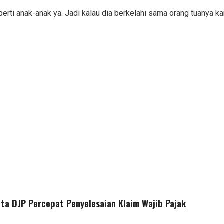
rti anak-anak ya. Jadi kalau dia berkelahi sama orang tuanya ka
nta DJP Percepat Penyelesaian Klaim Wajib Pajak