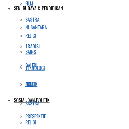
FILM
SENI BUDAYA & PENDIDIKAN
SASTRA
NUSANTARA
RELIGI
TRADISI
SAINS
GALERI
TEKNOLOGI
SOSOK
FILM
SOSIAL DAN POLITIK
SASTRA
PRESPEKTIF
RELIGI