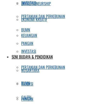
INVESTASI
ENTREPRENEURSHIP
PERTANIAN DAN PERKEBUNAN
EKONOMI KREATIF
BUMN
KEUANGAN
PANGAN
INVESTASI
SENI BUDAYA & PENDIDIKAN
PERTANIAN DAN PERKEBUNAN
NUSANTARA
BUMN
TRADISI
GALERI
PANGAN