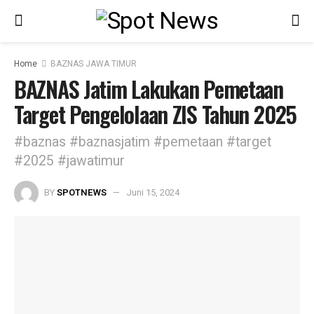
Home
BAZNAS JAWA TIMUR
BAZNAS Jatim Lakukan Pemetaan
Target Pengelolaan ZIS Tahun 2025
#baznas #baznasjatim #pemetaan #target
#2025 #jawatimur
BY
SPOTNEWS
Juni 15, 2024