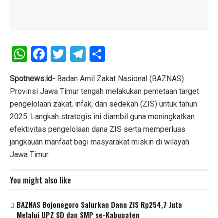
W
F
T
T
S
h
a
wi
el
h
at
ce
tt
e
ar
Spotnews.id-
Badan Amil Zakat Nasional (BAZNAS)
Provinsi Jawa Timur tengah melakukan pemetaan target
s
b
er
gr
e
pengelolaan zakat, infak, dan sedekah (ZIS) untuk tahun
A
o
a
2025. Langkah strategis ini diambil guna meningkatkan
p
o
m
efektivitas pengelolaan dana ZIS serta memperluas
p
k
jangkauan manfaat bagi masyarakat miskin di wilayah
Jawa Timur.
You might also like
BAZNAS Bojonegoro Salurkan Dana ZIS Rp254,7 Juta
Melalui UPZ SD dan SMP se-Kabupaten