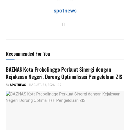
p
o
m
p
k
spotnews
Recommended For You
BAZNAS Kota Probolinggo Perkuat Sinergi dengan
Kejaksaan Negeri, Dorong Optimalisasi Pengelolaan ZIS
BY
SPOTNEWS
AGUSTUS 6, 2026
0