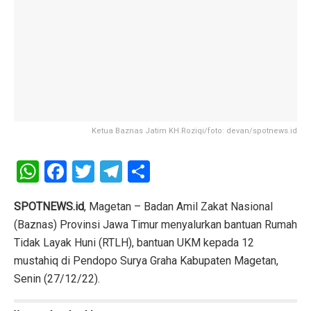
Ketua Baznas Jatim KH.Roziqi/foto: devan/spotnews.id
W
F
T
T
S
h
a
wi
el
h
at
ce
tt
e
ar
SPOTNEWS.id
, Magetan – Badan Amil Zakat Nasional
(Baznas) Provinsi Jawa Timur menyalurkan bantuan Rumah
s
b
er
gr
e
Tidak Layak Huni (RTLH), bantuan UKM kepada 12
A
o
a
mustahiq di Pendopo Surya Graha Kabupaten Magetan,
p
o
m
Senin (27/12/22).
p
k