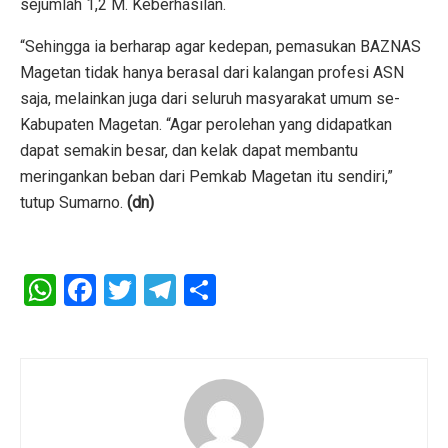
sejumlah 1,2 M. Keberhasilan.
“Sehingga ia berharap agar kedepan, pemasukan BAZNAS
Magetan tidak hanya berasal dari kalangan profesi ASN
saja, melainkan juga dari seluruh masyarakat umum se-
Kabupaten Magetan. “Agar perolehan yang didapatkan
dapat semakin besar, dan kelak dapat membantu
meringankan beban dari Pemkab Magetan itu sendiri,”
tutup Sumarno.
(dn)
W
F
T
T
S
h
a
wi
el
h
at
ce
tt
e
ar
s
b
er
gr
e
A
o
a