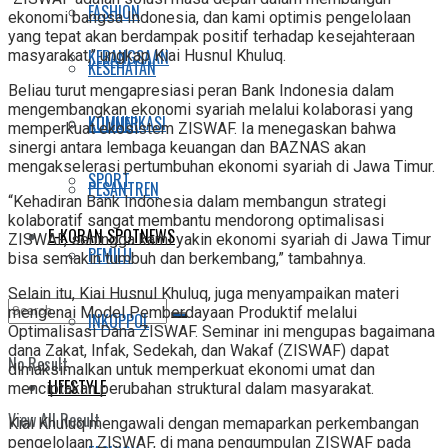
FASHION
ekonomi bangsa Indonesia, dan kami optimis pengelolaan
yang tepat akan berdampak positif terhadap kesejahteraan
KEBANGSAAN
masyarakat,” ungkap Kiai Husnul Khuluq.
KESEHATAN
Beliau turut mengapresiasi peran Bank Indonesia dalam
mengembangkan ekonomi syariah melalui kolaborasi yang
KOMUNIKASI
KULINER
memperkuat ekosistem ZISWAF. Ia menegaskan bahwa
sinergi antara lembaga keuangan dan BAZNAS akan
mengakselerasi pertumbuhan ekonomi syariah di Jawa Timur.
SPORT
PESANTREN
“Kehadiran Bank Indonesia dalam membangun strategi
kolaboratif sangat membantu mendorong optimalisasi
E-KORAN SPOTNEWS
ZISWAF, sehingga kami yakin ekonomi syariah di Jawa Timur
PEMILU
bisa semakin tumbuh dan berkembang,” tambahnya.
Selain itu, Kiai Husnul Khuluq, juga menyampaikan materi
mengenai Model Pemberdayaan Produktif melalui
INKOPPOL
Optimalisasi Dana ZISWAF. Seminar ini mengupas bagaimana
dana Zakat, Infak, Sedekah, dan Wakaf (ZISWAF) dapat
No Result
dimaksimalkan untuk memperkuat ekonomi umat dan
LIFESTYLE
menciptakan perubahan struktural dalam masyarakat.
View All Result
Kiai Khuluq mengawali dengan memaparkan perkembangan
pengelolaan ZISWAF, di mana pengumpulan ZISWAF pada