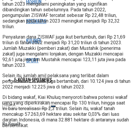
FASHION
tahun 2023 mengalami peningkatan yang signifikan
dibandingkan tahun sebelumnya. Pada tahun 2022,
pengumpulan ZISWAF tercatat sebesar Rp 22,48 triliun,
KESEHATAN
sedangkan pada tahun 2023 meningkat menjadi Rp 32,32
triliun.
Penyaluran dana ZISWAF juga ikut bertumbuh, dari Rp 21,69
KULINER
triliun di tahun 2022 menjadi Rp 31,20 triliun di tahun 2023.
Jumlah Muzakki (pemberi zakat) dan Mustahik (penerima
zakat) juga mengalami lonjakan, dengan Muzakki mencapai
SPORT
92,61 juta jiwa dan Mustahik mencapai 123,11 juta jiwa pada
tahun 2023.
Selain itu, jumlah amil pelaksana yang terlibat dalam
E-KORAN SPOTNEWS
pengelolaan ZISWAF juga bertambah, dari 10.124 jiwa di tahun
2022 menjadi 12.225 jiwa di tahun 2023.
Di bidang wakaf, Kiai Khuluq menyoroti bahwa potensi wakaf
uang yang diperkirakan mencapai Rp 130 triliun, hingga saat
ini baru terealisasi Rp 2,3 triliun. Selain itu, wakaf tanah
mencakup 57.263,69 hektare atau sekitar 0,03% dari luas
daratan Indonesia, di mana 32.881 hektare di antaranya sudah
No Result
bersertifikat.