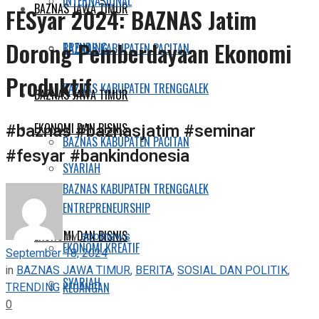
INTERNASIONAL
BAZNAS JAWA TIMUR
FESyar 2024: BAZNAS Jatim
Dorong Pemberdayaan Ekonomi
TRENDING
BAZNAS KABUPATEN PACITAN
Produktif
BAZNAS KABUPATEN TRENGGALEK
BAZNAS JAWA TIMUR
#baznas #baznasjatim #seminar
EKONOMI DAN BISNIS
BAZNAS KABUPATEN PACITAN
#fesyar #bankindonesia
SYARIAH
BAZNAS KABUPATEN TRENGGALEK
ENTREPRENEURSHIP
EKONOMI DAN BISNIS
by
spotnews
EKONOMI KREATIF
September 18, 2024
in
BAZNAS JAWA TIMUR
,
BERITA
,
SOSIAL DAN POLITIK
,
SYARIAH
TRENDING
KEUANGAN
0