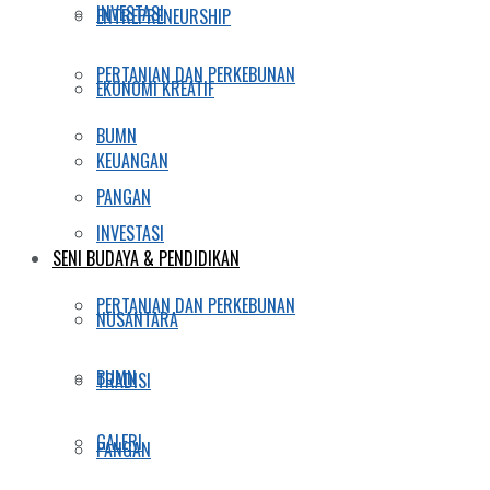
INVESTASI
ENTREPRENEURSHIP
PERTANIAN DAN PERKEBUNAN
EKONOMI KREATIF
BUMN
KEUANGAN
PANGAN
INVESTASI
SENI BUDAYA & PENDIDIKAN
PERTANIAN DAN PERKEBUNAN
NUSANTARA
BUMN
TRADISI
GALERI
PANGAN