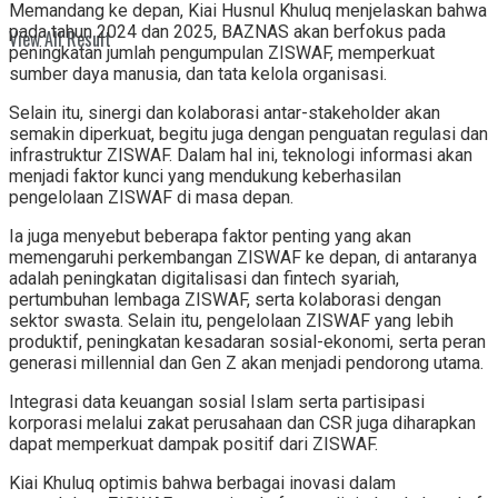
Memandang ke depan, Kiai Husnul Khuluq menjelaskan bahwa
pada tahun 2024 dan 2025, BAZNAS akan berfokus pada
View All Result
peningkatan jumlah pengumpulan ZISWAF, memperkuat
sumber daya manusia, dan tata kelola organisasi.
Selain itu, sinergi dan kolaborasi antar-stakeholder akan
semakin diperkuat, begitu juga dengan penguatan regulasi dan
infrastruktur ZISWAF. Dalam hal ini, teknologi informasi akan
menjadi faktor kunci yang mendukung keberhasilan
pengelolaan ZISWAF di masa depan.
Ia juga menyebut beberapa faktor penting yang akan
memengaruhi perkembangan ZISWAF ke depan, di antaranya
adalah peningkatan digitalisasi dan fintech syariah,
pertumbuhan lembaga ZISWAF, serta kolaborasi dengan
sektor swasta. Selain itu, pengelolaan ZISWAF yang lebih
produktif, peningkatan kesadaran sosial-ekonomi, serta peran
generasi millennial dan Gen Z akan menjadi pendorong utama.
Integrasi data keuangan sosial Islam serta partisipasi
korporasi melalui zakat perusahaan dan CSR juga diharapkan
dapat memperkuat dampak positif dari ZISWAF.
Kiai Khuluq optimis bahwa berbagai inovasi dalam