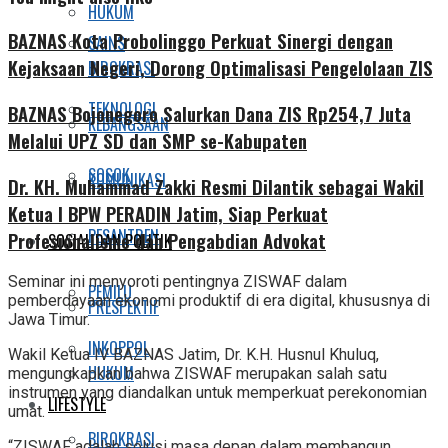
HUKUM
BAZNAS Kota Probolinggo Perkuat Sinergi dengan
SAINS
Kejaksaan Negeri, Dorong Optimalisasi Pengelolaan ZIS
BIROKRASI
TEKNOLOGI
BAZNAS Bojonegoro Salurkan Dana ZIS Rp254,7 Juta
KEBANGSAAN
Melalui UPZ SD dan SMP se-Kabupaten
SOSOK
KOMUNIKASI
Dr. KH. Muhammad Zakki Resmi Dilantik sebagai Wakil
Ketua I BPW PERADIN Jatim, Siap Perkuat
PESANTREN
Profesionalisme dan Pengabdian Advokat
SOSIAL DAN POLITIK
Seminar ini menyoroti pentingnya ZISWAF dalam
PEMILU
pemberdayaan ekonomi produktif di era digital, khususnya di
PRESPEKTIF
Jawa Timur.
INKOPPOL
Wakil Ketua IV BAZNAS Jatim, Dr. K.H. Husnul Khuluq,
HUKUM
mengungkapkan bahwa ZISWAF merupakan salah satu
instrumen yang diandalkan untuk memperkuat perekonomian
LIFESTYLE
umat.
BIROKRASI
“ZISWAF adalah solusi masa depan dalam membangun