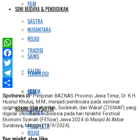
FILM
SENI BUDAYA & PENDIDIKAN
SASTRA
NUSANTARA
RELIGI
TRADISI
WhatsApp
SAINS
Facebook
GALERI
Twitter
TEKNOLOGI
Telegram
SOSOK
FILM
Share
Spotnews.id-
Pimpinan BAZNAS Provinsi Jawa Timur, Dr. K.H.
Husnul Khuluq, M.M., menjadi pembicara pada seminar
optimalisasi Zakat, Infak, Sedekah, dan Wakaf (ZISWAF) yang
SOSIAL DAN POLITIK
SASTRA
digelar oleh Bank Indonesia pada hari terakhir Festival
Ekonomi Syariah (FESyar) Jawa 2024 di Masjid Al Akbar
Surabaya, Minggu (15/9/2024).
PRESPEKTIF
RELIGI
You might also like