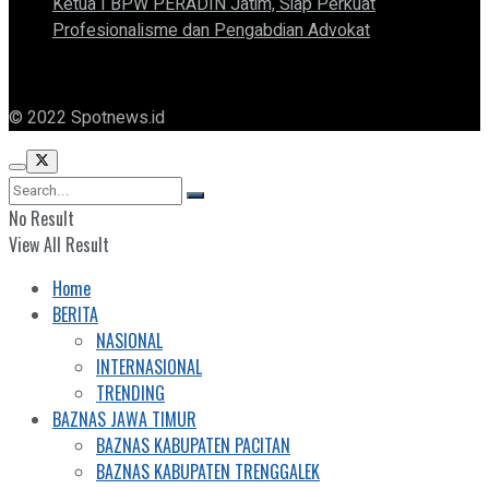
Ketua I BPW PERADIN Jatim, Siap Perkuat
Profesionalisme dan Pengabdian Advokat
© 2022 Spotnews.id
No Result
View All Result
Home
BERITA
NASIONAL
INTERNASIONAL
TRENDING
BAZNAS JAWA TIMUR
BAZNAS KABUPATEN PACITAN
BAZNAS KABUPATEN TRENGGALEK