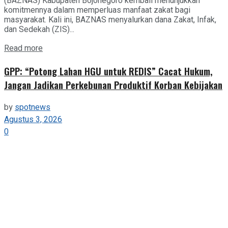
(BAZNAS) Kabupaten Bojonegoro kembali menunjukkan
komitmennya dalam memperluas manfaat zakat bagi
masyarakat. Kali ini, BAZNAS menyalurkan dana Zakat, Infak,
dan Sedekah (ZIS)...
Details
Read more
GPP: “Potong Lahan HGU untuk REDIS” Cacat Hukum,
Jangan Jadikan Perkebunan Produktif Korban Kebijakan
by
spotnews
Agustus 3, 2026
0