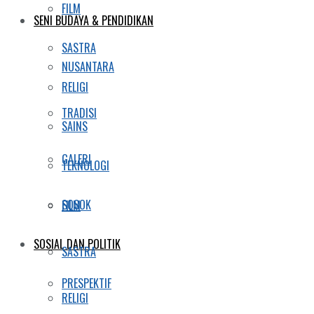
FILM
SENI BUDAYA & PENDIDIKAN
SASTRA
NUSANTARA
RELIGI
TRADISI
SAINS
GALERI
TEKNOLOGI
SOSOK
FILM
SOSIAL DAN POLITIK
SASTRA
PRESPEKTIF
RELIGI