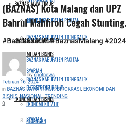
INTERNASIONAL
BAZNAS JAWA TIMUR
(BAZNAS) Kota Malang dan UPZ
Bahrul Mahfiroh Cegah Stunting.
TRENDING
BAZNAS KABUPATEN PACITAN
BAZNAS KABUPATEN TRENGGALEK
#BaznasJatim #BaznasMalang #2024
BAZNAS JAWA TIMUR
EKONOMI DAN BISNIS
BAZNAS KABUPATEN PACITAN
SYARIAH
by
spotnews
BAZNAS KABUPATEN TRENGGALEK
Februari 16, 2024
ENTREPRENEURSHIP
in
BAZNAS JAWA TIMUR
,
BIROKRASI
,
EKONOMI DAN
BISNIS
,
NASIONAL
,
TRENDING
EKONOMI DAN BISNIS
0
EKONOMI KREATIF
SYARIAH
KEUANGAN