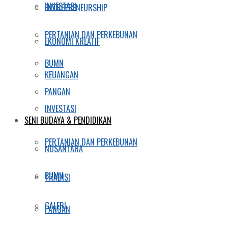
INVESTASI
ENTREPRENEURSHIP
PERTANIAN DAN PERKEBUNAN
EKONOMI KREATIF
BUMN
KEUANGAN
PANGAN
INVESTASI
SENI BUDAYA & PENDIDIKAN
PERTANIAN DAN PERKEBUNAN
NUSANTARA
BUMN
TRADISI
GALERI
PANGAN