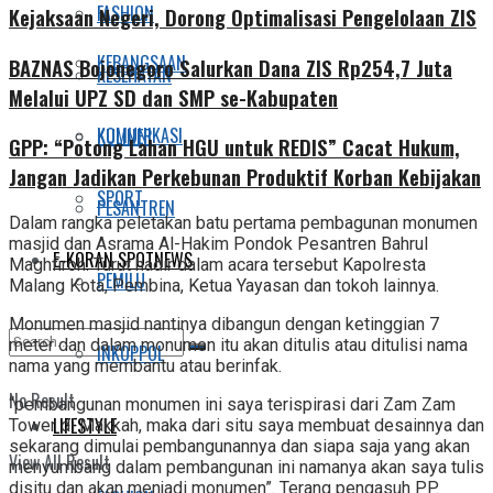
FASHION
Kejaksaan Negeri, Dorong Optimalisasi Pengelolaan ZIS
KEBANGSAAN
BAZNAS Bojonegoro Salurkan Dana ZIS Rp254,7 Juta
KESEHATAN
Melalui UPZ SD dan SMP se-Kabupaten
KOMUNIKASI
KULINER
GPP: “Potong Lahan HGU untuk REDIS” Cacat Hukum,
Jangan Jadikan Perkebunan Produktif Korban Kebijakan
SPORT
PESANTREN
Dalam rangka peletakan batu pertama pembagunan monumen
masjid dan Asrama Al-Hakim Pondok Pesantren Bahrul
E-KORAN SPOTNEWS
Maghfiroh. Turut hadir dalam acara tersebut Kapolresta
PEMILU
Malang Kota, Pembina, Ketua Yayasan dan tokoh lainnya.
Monumen masjid nantinya dibangun dengan ketinggian 7
meter dan dalam monumen itu akan ditulis atau ditulisi nama
INKOPPOL
nama yang membantu atau berinfak.
No Result
“pembangunan monumen ini saya terispirasi dari Zam Zam
LIFESTYLE
Tower di Makkah, maka dari situ saya membuat desainnya dan
sekarang dimulai pembangunannya dan siapa saja yang akan
View All Result
menyumbang dalam pembangunan ini namanya akan saya tulis
disitu dan akan menjadi monumen”. Terang pengasuh PP.