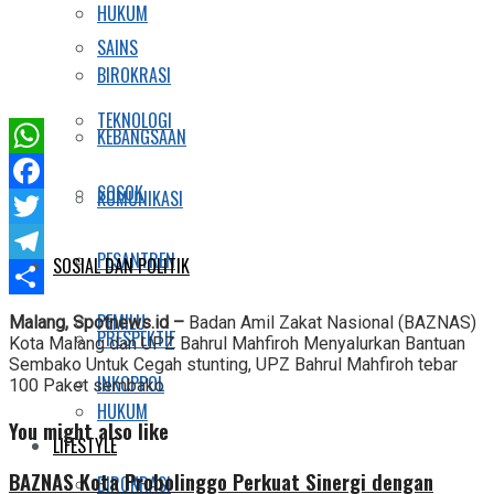
HUKUM
SAINS
BIROKRASI
TEKNOLOGI
KEBANGSAAN
WhatsApp
SOSOK
KOMUNIKASI
Facebook
Twitter
PESANTREN
SOSIAL DAN POLITIK
Telegram
Share
PEMILU
Malang, Spotnews.id –
Badan Amil Zakat Nasional (BAZNAS)
PRESPEKTIF
Kota Malang dan UPZ Bahrul Mahfiroh Menyalurkan Bantuan
Sembako Untuk Cegah stunting, UPZ Bahrul Mahfiroh tebar
INKOPPOL
100 Paket sembako
HUKUM
You might also like
LIFESTYLE
BAZNAS Kota Probolinggo Perkuat Sinergi dengan
BIROKRASI