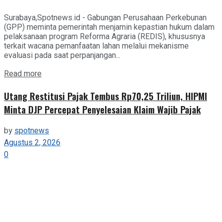
Surabaya,Spotnews.id - Gabungan Perusahaan Perkebunan
(GPP) meminta pemerintah menjamin kepastian hukum dalam
pelaksanaan program Reforma Agraria (REDIS), khususnya
terkait wacana pemanfaatan lahan melalui mekanisme
evaluasi pada saat perpanjangan...
Details
Read more
Utang Restitusi Pajak Tembus Rp70,25 Triliun, HIPMI
Minta DJP Percepat Penyelesaian Klaim Wajib Pajak
by
spotnews
Agustus 2, 2026
0