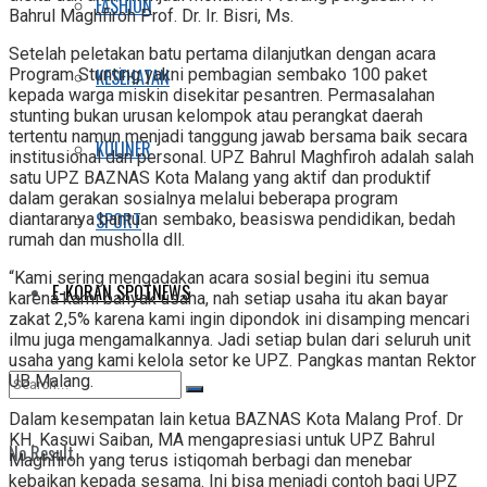
FASHION
Bahrul Maghfiroh Prof. Dr. Ir. Bisri, Ms.
Setelah peletakan batu pertama dilanjutkan dengan acara
KESEHATAN
Program Stunting yakni pembagian sembako 100 paket
kepada warga miskin disekitar pesantren. Permasalahan
stunting bukan urusan kelompok atau perangkat daerah
tertentu namun menjadi tanggung jawab bersama baik secara
KULINER
institusional dan personal. UPZ Bahrul Maghfiroh adalah salah
satu UPZ BAZNAS Kota Malang yang aktif dan produktif
dalam gerakan sosialnya melalui beberapa program
SPORT
diantaranya bantuan sembako, beasiswa pendidikan, bedah
rumah dan musholla dll.
“Kami sering mengadakan acara sosial begini itu semua
E-KORAN SPOTNEWS
karena kami banyak usaha, nah setiap usaha itu akan bayar
zakat 2,5% karena kami ingin dipondok ini disamping mencari
ilmu juga mengamalkannya. Jadi setiap bulan dari seluruh unit
usaha yang kami kelola setor ke UPZ. Pangkas mantan Rektor
UB Malang.
Dalam kesempatan lain ketua BAZNAS Kota Malang Prof. Dr
KH. Kasuwi Saiban, MA mengapresiasi untuk UPZ Bahrul
No Result
Maghfiroh yang terus istiqomah berbagi dan menebar
kebaikan kepada sesama. Ini bisa menjadi contoh bagi UPZ