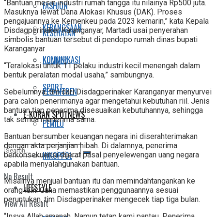
“Bantuan mesin industri rumah tangga itu nilainya Rp500 juta.
FASHION
Masuknya lewat Dana Alokasi Khusus (DAK). Proses
pengajuannya ke Kemenkeu pada 2023 kemarin,” kata Kepala
KEBANGSAAN
Disdagperinaker Karanganyar, Martadi usai penyerahan
KESEHATAN
simbolis bantuan tersebut di pendopo rumah dinas bupati
Karanganyar
KOMUNIKASI
KULINER
“Teralokasi untuk 11 pelaku industri kecil menengah dalam
bentuk peralatan modal usaha,” sambungnya.
SPORT
PESANTREN
Sebelumnya, tim dari Disdagperinaker Karanganyar menyurvei
para calon penerimanya agar mengetahui kebutuhan riil. Jenis
bantuan tiap penerima disesuaikan kebutuhannya, sehingga
E-KORAN SPOTNEWS
tak semua menerima sama.
PEMILU
Bantuan bersumber keuangan negara ini diserahterimakan
dengan akta perjanjian hibah. Di dalamnya, penerima
INKOPPOL
berkonsekuensi dijerat pasal penyelewengan uang negara
apabila menyalahgunakan bantuan.
No Result
Misalnya menjual bantuan itu dan memindahtangankan ke
LIFESTYLE
orang lain. Guna memastikan penggunaannya sesuai
peruntukan, tim Disdagperinaker mengecek tiap tiga bulan.
View All Result
“Insya Allah amanah. Namun tetap kami pantau. Penerima