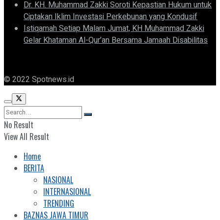
Dr. KH. Muhammad Zakki Soroti Kepastian Hukum untuk
Ciptakan Iklim Investasi Perkebunan yang Kondusif
Istiqamah Setiap Malam Jumat, KH Muhammad Zakki
Gelar Khataman Al-Qur’an Bersama Jamaah Disabilitas
© 2022 Spotnews.id
No Result
View All Result
Home
BERITA
NASIONAL
INTERNASIONAL
TRENDING
BAZNAS JAWA TIMUR