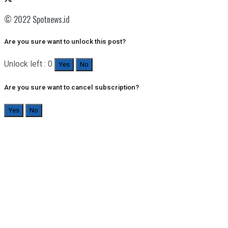
© 2022 Spotnews.id
Are you sure want to unlock this post?
Unlock left : 0
Yes
No
Are you sure want to cancel subscription?
Yes
No