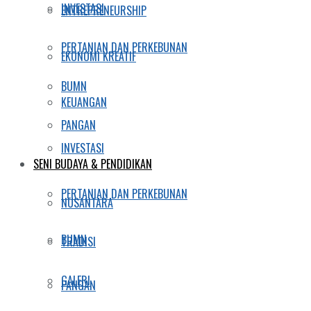
INVESTASI
ENTREPRENEURSHIP
PERTANIAN DAN PERKEBUNAN
EKONOMI KREATIF
BUMN
KEUANGAN
PANGAN
INVESTASI
SENI BUDAYA & PENDIDIKAN
PERTANIAN DAN PERKEBUNAN
NUSANTARA
BUMN
TRADISI
GALERI
PANGAN