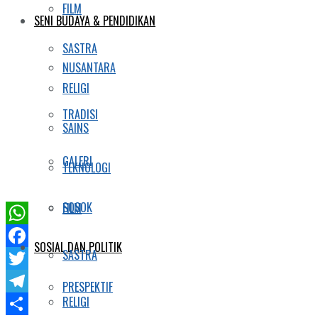
FILM
SENI BUDAYA & PENDIDIKAN
SASTRA
NUSANTARA
RELIGI
TRADISI
SAINS
GALERI
TEKNOLOGI
SOSOK
FILM
WhatsApp
SOSIAL DAN POLITIK
SASTRA
Facebook
Twitter
PRESPEKTIF
RELIGI
Telegram