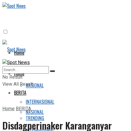
Home
BERITA
Home
No Result
View All Result
NASIONAL
BERITA
INTERNASIONAL
Home
BERITA
NASIONAL
TRENDING
Disdagperinaker Karanganyar