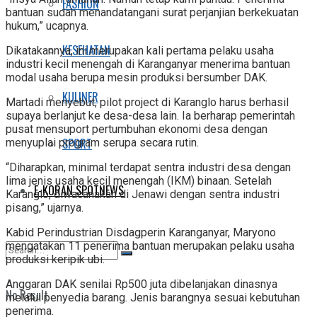
FASHION
bantuan sudah menandatangani surat perjanjian berkekuatan
hukum,” ucapnya.
KESEHATAN
Dikatakannya, ini merupakan kali pertama pelaku usaha
industri kecil menengah di Karanganyar menerima bantuan
modal usaha berupa mesin produksi bersumber DAK.
KULINER
Martadi menyebut, pilot project di Karanglo harus berhasil
supaya berlanjut ke desa-desa lain. Ia berharap pemerintah
pusat mensuport pertumbuhan ekonomi desa dengan
SPORT
menyuplai program serupa secara rutin.
“Diharapkan, minimal terdapat sentra industri desa dengan
lima jenis usaha kecil menengah (IKM) binaan. Setelah
E-KORAN SPOTNEWS
Karanglo, diwacanakan di Jenawi dengan sentra industri
pisang,” ujarnya.
Kabid Perindustrian Disdagperin Karanganyar, Maryono
mengatakan 11 penerima bantuan merupakan pelaku usaha
produksi keripik ubi.
Anggaran DAK senilai Rp500 juta dibelanjakan dinasnya
No Result
melalui penyedia barang. Jenis barangnya sesuai kebutuhan
penerima.