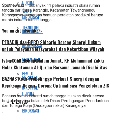
HUKUM
Share
Spotnews.id –
Sebanyak 11 pelaku industri skala rumah
SAINS
tangga dari Desa Karanglo, Kecamatan Tawangmangu
Karanganyar menerima bantuan peralatan produksi berupa
BIROKRASI
mesin industri rumah tangga.
TEKNOLOGI
You might also like
KEBANGSAAN
PERADIN dan DPRD Sidoarjo Dorong Sinergi Hukum
SOSOK
KOMUNIKASI
untuk Pelayanan Masyarakat dan Ketertiban Wilayah
PESANTREN
Istiqamah Setiap Malam Jumat, KH Muhammad Zakki
SOSIAL DAN POLITIK
Gelar Khataman Al-Qur’an Bersama Jamaah Disabilitas
PEMILU
PRESPEKTIF
BAZNAS Kota Probolinggo Perkuat Sinergi dengan
Kejaksaan Negeri, Dorong Optimalisasi Pengelolaan ZIS
INKOPPOL
HUKUM
Bantuan mesin industri rumah tangga itu akan dicek secara
berkala tiap tiga bulan oleh Dinas Perdagangan Perindustrian
LIFESTYLE
dan Tenaga Kerja (Disdagperinaker) Karanganyar.
BIROKRASI