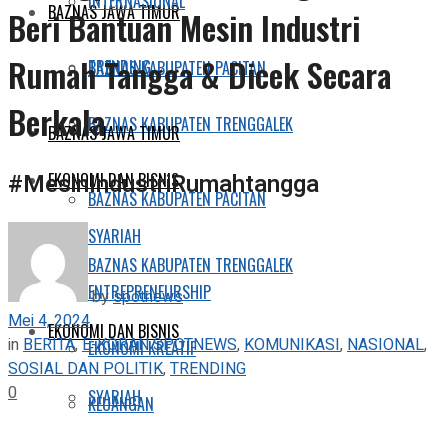
INTERNASIONAL
BAZNAS JAWA TIMUR
Beri Bantuan Mesin Industri
Rumah Tangga & Dicek Secara
TRENDING
BAZNAS KABUPATEN PACITAN
Berkala
BAZNAS KABUPATEN TRENGGALEK
BAZNAS JAWA TIMUR
#MesinIndustriRumahtangga
EKONOMI DAN BISNIS
BAZNAS KABUPATEN PACITAN
SYARIAH
BAZNAS KABUPATEN TRENGGALEK
ENTREPRENEURSHIP
by
spotnews
Mei 4, 2024
EKONOMI DAN BISNIS
in
BERITA
,
E-KORAN SPOTNEWS
,
KOMUNIKASI
,
NASIONAL
,
EKONOMI KREATIF
SOSIAL DAN POLITIK
,
TRENDING
0
SYARIAH
KEUANGAN