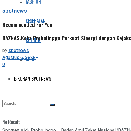
FASHION
spotnews
KESEHATAN
Recommended For You
BAZNAS Kota Probolinggo Perkuat Sinergi dengan Kejaks
KULINER
by
spotnews
Agustus 6, 2026
SPORT
0
E-KORAN SPOTNEWS
No Result
Spotnews.id- Probolinggo – Badan Amil Zakat Nasional (BAZN