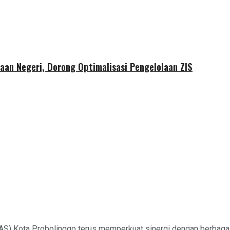
aan Negeri, Dorong Optimalisasi Pengelolaan ZIS
AS) Kota Probolinggo terus memperkuat sinergi dengan berbag