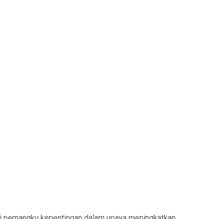
ai pemangku kepentingan dalam upaya meningkatkan