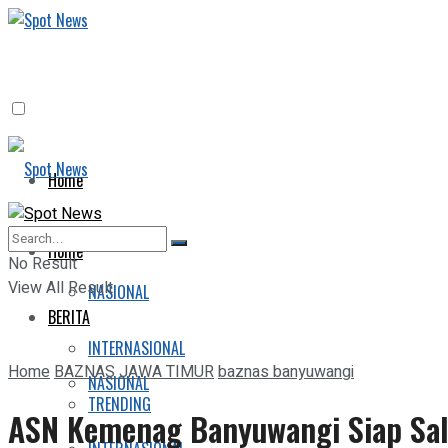
Home
BERITA
Home
No Result
View All Result
NASIONAL
BERITA
INTERNASIONAL
Home
BAZNAS JAWA TIMUR
baznas banyuwangi
NASIONAL
TRENDING
ASN Kemenag Banyuwangi Siap Sal