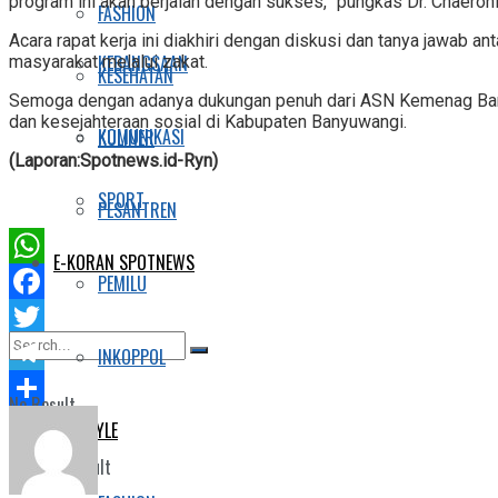
program ini akan berjalan dengan sukses,” pungkas Dr. Chaeroni
FASHION
Acara rapat kerja ini diakhiri dengan diskusi dan tanya jaw
KEBANGSAAN
masyarakat melalui zakat.
KESEHATAN
Semoga dengan adanya dukungan penuh dari ASN Kemenag Bany
dan kesejahteraan sosial di Kabupaten Banyuwangi.
KOMUNIKASI
KULINER
(Laporan:Spotnews.id-Ryn)
SPORT
PESANTREN
E-KORAN SPOTNEWS
WhatsApp
PEMILU
Facebook
Twitter
INKOPPOL
Telegram
No Result
Share
LIFESTYLE
View All Result