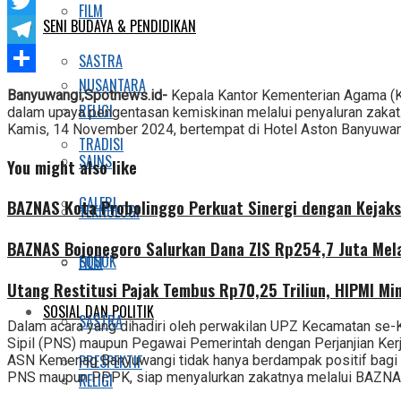
Facebook
FILM
SENI BUDAYA & PENDIDIKAN
Twitter
Telegram
SASTRA
NUSANTARA
Share
Banyuwangi,Spotnews.id-
Kepala Kantor Kementerian Agama (K
RELIGI
dalam upaya pengentasan kemiskinan melalui penyaluran zakat
Kamis, 14 November 2024, bertempat di Hotel Aston Banyuwan
TRADISI
SAINS
You might also like
GALERI
BAZNAS Kota Probolinggo Perkuat Sinergi dengan Kejaks
TEKNOLOGI
BAZNAS Bojonegoro Salurkan Dana ZIS Rp254,7 Juta Mel
SOSOK
FILM
Utang Restitusi Pajak Tembus Rp70,25 Triliun, HIPMI Mi
SOSIAL DAN POLITIK
SASTRA
Dalam acara yang dihadiri oleh perwakilan UPZ Kecamatan se-
Sipil (PNS) maupun Pegawai Pemerintah dengan Perjanjian Ker
PRESPEKTIF
ASN Kemenag Banyuwangi tidak hanya berdampak positif bagi 
PNS maupun PPPK, siap menyalurkan zakatnya melalui BAZNAS,
RELIGI