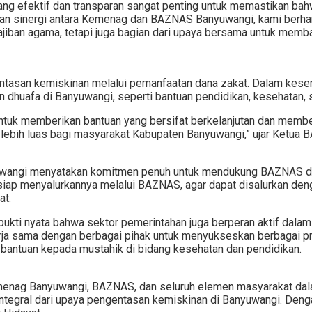
ng efektif dan transparan sangat penting untuk memastikan bah
gan sinergi antara Kemenag dan BAZNAS Banyuwangi, kami berh
ajiban agama, tetapi juga bagian dari upaya bersama untuk memb
ngentasan kemiskinan melalui pemanfaatan dana zakat. Dalam k
 dhuafa di Banyuwangi, seperti bantuan pendidikan, kesehatan,
 untuk memberikan bantuan yang bersifat berkelanjutan dan mem
lebih luas bagi masyarakat Kabupaten Banyuwangi,” ujar Ketua B
angi menyatakan komitmen penuh untuk mendukung BAZNAS dal
siap menyalurkannya melalui BAZNAS, agar dapat disalurkan de
at.
bukti nyata bahwa sektor pemerintahan juga berperan aktif dal
ja sama dengan berbagai pihak untuk menyukseskan berbagai pr
bantuan kepada mustahik di bidang kesehatan dan pendidikan.
Kemenag Banyuwangi, BAZNAS, dan seluruh elemen masyarakat da
integral dari upaya pengentasan kemiskinan di Banyuwangi. Den