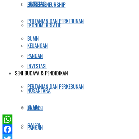
INVESTASI
ENTREPRENEURSHIP
PERTANIAN DAN PERKEBUNAN
EKONOMI KREATIF
BUMN
KEUANGAN
PANGAN
INVESTASI
SENI BUDAYA & PENDIDIKAN
PERTANIAN DAN PERKEBUNAN
NUSANTARA
BUMN
TRADISI
GALERI
PANGAN
WhatsApp