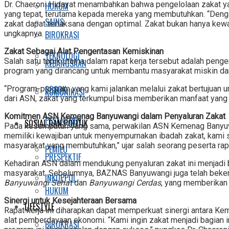
Dr. Chaeroni Hidayat menambahkan bahwa pengelolaan zakat ya
HUKUM
yang tepat, terutama kepada mereka yang membutuhkan. “Den
SAINS
zakat dapat terlaksana dengan optimal. Zakat bukan hanya kew
BIROKRASI
ungkapnya.
Zakat Sebagai Alat Pengentasan Kemiskinan
TEKNOLOGI
Salah satu topik utama dalam rapat kerja tersebut adalah pe
KEBANGSAAN
program yang dirancang untuk membantu masyarakat miskin dan
SOSOK
“Program-program yang kami jalankan melalui zakat bertujuan
KOMUNIKASI
dari ASN, zakat yang terkumpul bisa memberikan manfaat yang 
Komitmen ASN Kemenag Banyuwangi dalam Penyaluran Zakat
PESANTREN
SOSIAL DAN POLITIK
Pada kesempatan yang sama, perwakilan ASN Kemenag Banyuw
memiliki kewajiban untuk menyempurnakan ibadah zakat, kami 
masyarakat yang membutuhkan,” ujar salah seorang peserta rap
PEMILU
PRESPEKTIF
Kehadiran ASN dalam mendukung penyaluran zakat ini menjadi 
masyarakat. Sebelumnya, BAZNAS Banyuwangi juga telah beker
INKOPPOL
Banyuwangi Sehat
dan
Banyuwangi Cerdas
, yang memberikan 
HUKUM
Sinergi untuk Kesejahteraan Bersama
LIFESTYLE
Rapat kerja ini diharapkan dapat memperkuat sinergi antara 
alat pemberdayaan ekonomi. “Kami ingin zakat menjadi bagian 
BIROKRASI