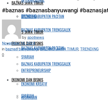
INTERNASIONAL
BAZNAS JAWA TIMUR
#baznas #baznasbanyuwangi #baznasja
TRENDING
BAZNAS KABUPATEN PACITAN
BAZNAS KABUPATEN TRENGGALEK
BAZNAS JAWA TIMUR
by
spotnews
November 16, 2024
EKONOMI DAN BISNIS
BAZNAS KABUPATEN PACITAN
in
baznas banyuwangi
,
BAZNAS JAWA TIMUR
,
TRENDING
0
SYARIAH
BAZNAS KABUPATEN TRENGGALEK
ENTREPRENEURSHIP
EKONOMI DAN BISNIS
EKONOMI KREATIF
SYARIAH
KEUANGAN