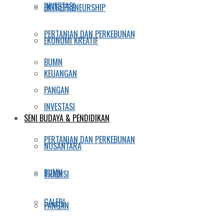
INVESTASI
ENTREPRENEURSHIP
PERTANIAN DAN PERKEBUNAN
EKONOMI KREATIF
BUMN
KEUANGAN
PANGAN
INVESTASI
SENI BUDAYA & PENDIDIKAN
PERTANIAN DAN PERKEBUNAN
NUSANTARA
BUMN
TRADISI
GALERI
PANGAN