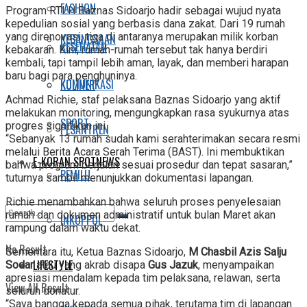
FASHION
Program RTLH Baznas Sidoarjo hadir sebagai wujud nyata
kepedulian sosial yang berbasis dana zakat. Dari 19 rumah
yang direnovasi, tiga di antaranya merupakan milik korban
KEBANGSAAN
KESEHATAN
kebakaran. Kini, rumah-rumah tersebut tak hanya berdiri
kembali, tapi tampil lebih aman, layak, dan memberi harapan
baru bagi para penghuninya.
KOMUNIKASI
KULINER
Achmad Richie, staf pelaksana Baznas Sidoarjo yang aktif
melakukan monitoring, mengungkapkan rasa syukurnya atas
SPORT
progres signifikan ini.
PESANTREN
“Sebanyak 13 rumah sudah kami serahterimakan secara resmi
melalui Berita Acara Serah Terima (BAST). Ini membuktikan
E-KORAN SPOTNEWS
bahwa program berjalan sesuai prosedur dan tepat sasaran,”
PEMILU
tuturnya sambil menunjukkan dokumentasi lapangan.
Richie menambahkan bahwa seluruh proses penyelesaian
rumah dan dokumen administratif untuk bulan Maret akan
INKOPPOL
rampung dalam waktu dekat.
No Result
Sementara itu, Ketua Baznas Sidoarjo,
M Chasbil Azis Salju
LIFESTYLE
Sodar
atau yang akrab disapa
Gus Jazuk
, menyampaikan
apresiasi mendalam kepada tim pelaksana, relawan, serta
View All Result
seluruh donatur.
“Saya bangga kepada semua pihak, terutama tim di lapangan