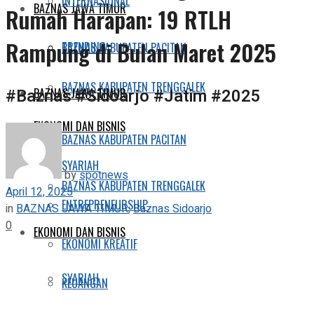
INTERNASIONAL
BAZNAS JAWA TIMUR
Rumah Harapan: 19 RTLH
Rampung di Bulan Maret 2025
TRENDING
BAZNAS KABUPATEN PACITAN
BAZNAS KABUPATEN TRENGGALEK
#Baznas #Sidoarjo #Jatim #2025
BAZNAS JAWA TIMUR
EKONOMI DAN BISNIS
BAZNAS KABUPATEN PACITAN
SYARIAH
by
spotnews
BAZNAS KABUPATEN TRENGGALEK
April 12, 2025
ENTREPRENEURSHIP
in
BAZNAS JAWA TIMUR
,
Baznas Sidoarjo
0
EKONOMI DAN BISNIS
EKONOMI KREATIF
SYARIAH
KEUANGAN