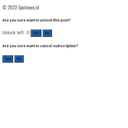
© 2022 Spotnews.id
Are you sure want to unlock this post?
Unlock left : 0
Yes
No
Are you sure want to cancel subscription?
Yes
No