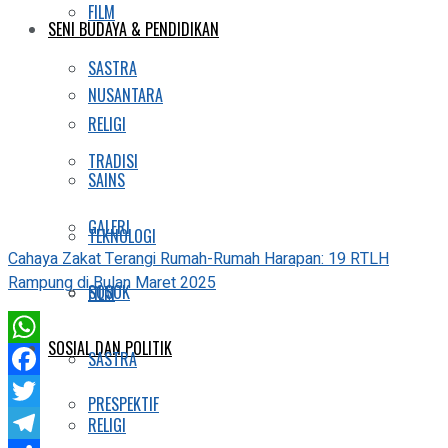
FILM
SENI BUDAYA & PENDIDIKAN
SASTRA
NUSANTARA
RELIGI
TRADISI
SAINS
GALERI
TEKNOLOGI
Cahaya Zakat Terangi Rumah-Rumah Harapan: 19 RTLH
Rampung di Bulan Maret 2025
SOSOK
FILM
SOSIAL DAN POLITIK
WhatsApp
SASTRA
Facebook
PRESPEKTIF
Twitter
RELIGI