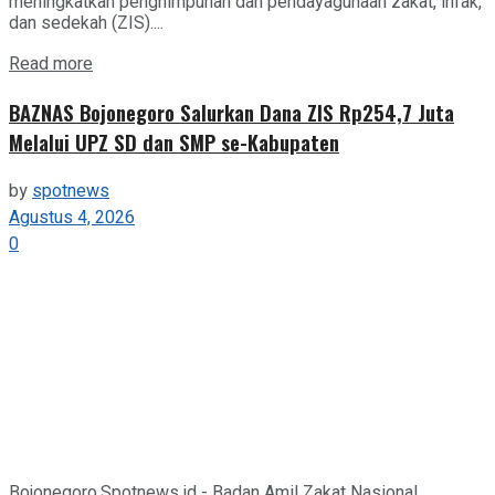
meningkatkan penghimpunan dan pendayagunaan zakat, infak,
dan sedekah (ZIS)....
Details
Read more
BAZNAS Bojonegoro Salurkan Dana ZIS Rp254,7 Juta
Melalui UPZ SD dan SMP se-Kabupaten
by
spotnews
Agustus 4, 2026
0
Bojonegoro,Spotnews.id - Badan Amil Zakat Nasional