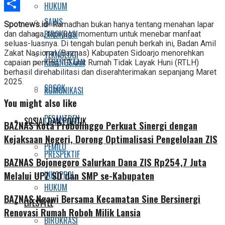
Telegram
HUKUM
Share
SAINS
Spotnews.id-
Ramadhan bukan hanya tentang menahan lapar
BIROKRASI
dan dahaga, tapi juga momentum untuk menebar manfaat
seluas-luasnya. Di tengah bulan penuh berkah ini, Badan Amil
Zakat Nasional (Baznas) Kabupaten Sidoarjo menorehkan
TEKNOLOGI
KEBANGSAAN
capaian penting: 19 unit Rumah Tidak Layak Huni (RTLH)
berhasil direhabilitasi dan diserahterimakan sepanjang Maret
2025.
SOSOK
KOMUNIKASI
You might also like
PESANTREN
SOSIAL DAN POLITIK
BAZNAS Kota Probolinggo Perkuat Sinergi dengan
Kejaksaan Negeri, Dorong Optimalisasi Pengelolaan ZIS
PEMILU
PRESPEKTIF
BAZNAS Bojonegoro Salurkan Dana ZIS Rp254,7 Juta
Melalui UPZ SD dan SMP se-Kabupaten
INKOPPOL
HUKUM
BAZNAS Ngawi Bersama Kecamatan Sine Bersinergi
LIFESTYLE
Renovasi Rumah Roboh Milik Lansia
BIROKRASI