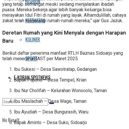
FASHION
yang tetap semangat meski sedang menjalankan ibadah
puasa. Mereka bekerja agar lebih banyak keluarga bisa
merayakan Idul Fitri di rumah yang layak. Alhamdulillah, cahaya
KESEHATAN
zakat telah menerangi rumah-rumah mereka,” ujar Gus Jazuk.
Deretan Rumah yang Kini Menyala dengan Harapan
KULINER
Baru
Berikut daftar penerima manfaat RTLH Baznas Sidoarjo yang
SPORT
telah menerima BAST per Maret 2025:
Ibu Sukesi – Desa Sawotratap, Gedangan
E-KORAN SPOTNEWS
Bapak Pujiono – Desa Tempel, Krian
Ibu Nur Cholifah – Kelurahan Wonocolo, Taman
Ibu Maslachah – Desa Wage, Taman
Ibu Ayudiah – Desa Bungurasih, Waru
No Result
Bapak Aminto – Desa Suko, Sidoarjo