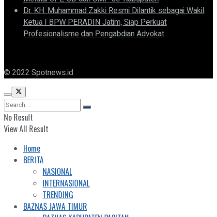
Dr. KH. Muhammad Zakki Resmi Dilantik sebagai Wakil
Ketua I BPW PERADIN Jatim, Siap Perkuat
Profesionalisme dan Pengabdian Advokat
© 2022 Spotnews.id
No Result
View All Result
Home
BERITA
NASIONAL
INTERNASIONAL
TRENDING
BAZNAS JAWA TIMUR