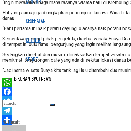
FASHION
“Ingin merasakan bagaimana rasanya wisata baru di Krembung Sid
Hal yang sama juga diungkapkan pengunjung lainnya, Winarti. 
danau.
KESEHATAN
“Baru pertama ini naik perahu dayung, biasanya naik perahu besar,
Sementara menurut pihak pengelola, disebut wisata Buaya Dua 
KULINER
di tempat ini dulu ramai pengunjung yang ingin melihat langsun
Sedangkan disebut dua musim, dimaksudkan tempat wisata itu b
SPORT
menikmati tongkrongan cafe yang ada di sekitar lokasi danau be
“Jadi nama wisata Buaya kita tarik lagi lalu ditambahi dua mus
E-KORAN SPOTNEWS
WhatsApp
Facebook
Twitter
Telegram
No Result
Share