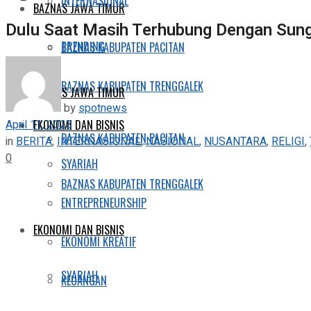
INTERNASIONAL
BAZNAS JAWA TIMUR
Dulu Saat Masih Terhubung Dengan Sung
TRENDING
BAZNAS KABUPATEN PACITAN
BAZNAS KABUPATEN TRENGGALEK
BAZNAS JAWA TIMUR
by
spotnews
April 11, 2023
EKONOMI DAN BISNIS
BAZNAS KABUPATEN PACITAN
in
BERITA
,
INTERNASIONAL
,
NASIONAL
,
NUSANTARA
,
RELIGI
,
0
SYARIAH
BAZNAS KABUPATEN TRENGGALEK
ENTREPRENEURSHIP
EKONOMI DAN BISNIS
EKONOMI KREATIF
SYARIAH
KEUANGAN