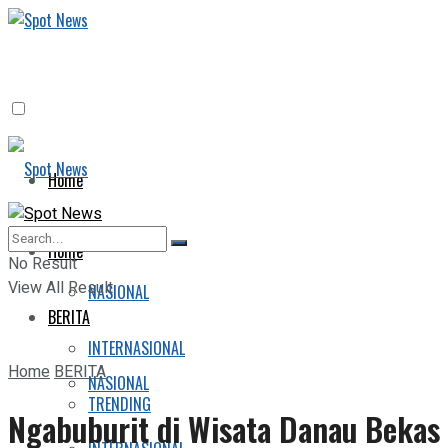
Home
BERITA
Home
No Result
View All Result
NASIONAL
BERITA
INTERNASIONAL
Home
BERITA
NASIONAL
TRENDING
Ngabuburit di Wisata Danau Bekas 