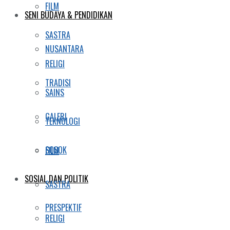
FILM
SENI BUDAYA & PENDIDIKAN
SASTRA
NUSANTARA
RELIGI
TRADISI
SAINS
GALERI
TEKNOLOGI
SOSOK
FILM
SOSIAL DAN POLITIK
SASTRA
PRESPEKTIF
RELIGI