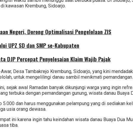
mengisi waktu sambil menunggu saat berbuka puasa. Di Sidoarjo,
 di kawasan Krembung, Sidoarjo.
aan Negeri, Dorong Optimalisasi Pengelolaan ZIS
alui UPZ SD dan SMP se-Kabupaten
nta DJP Percepat Penyelesaian Klaim Wajib Pajak
-Awar, Desa Tambakrejo Krembung, Sidoarjo, yang kini mendadak
elolah, untuk mengelilingi danau sambil menikmati pemandangan.
rjo ini, sejak awal Ramadan banyak dikunjungi warga yang ingin r
m yang terbuka dengan pemandangan gunung, wisata danau Buaya D
Rp 5.000 dan harus menggunakan pelampung yang di sediakan k
gga usia orang dewasa.
pat ini karena ingin tahu keindahan wisata danau Buaya Dua Musi
asa tiba.