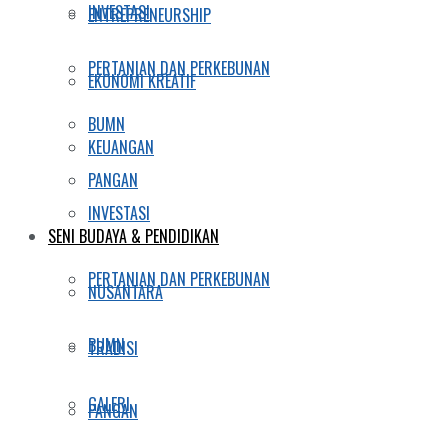
INVESTASI
ENTREPRENEURSHIP
PERTANIAN DAN PERKEBUNAN
EKONOMI KREATIF
BUMN
KEUANGAN
PANGAN
INVESTASI
SENI BUDAYA & PENDIDIKAN
PERTANIAN DAN PERKEBUNAN
NUSANTARA
BUMN
TRADISI
GALERI
PANGAN