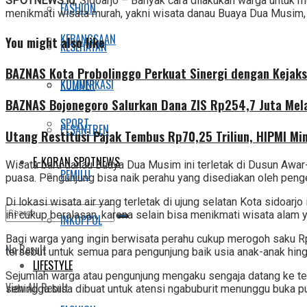
SPOTNEWS.id
, Sidoarjo – Banyak cara dilakukan warga untuk 
FASHION
menikmati wisata murah, yakni wisata danau Buaya Dua Musim,
KEBANGSAAN
You might also like
KESEHATAN
BAZNAS Kota Probolinggo Perkuat Sinergi dengan Kejaks
KOMUNIKASI
KULINER
BAZNAS Bojonegoro Salurkan Dana ZIS Rp254,7 Juta Mel
SPORT
PESANTREN
Utang Restitusi Pajak Tembus Rp70,25 Triliun, HIPMI Mi
E-KORAN SPOTNEWS
Wisata baru danau Buaya Dua Musim ini terletak di Dusun Awar
PEMILU
puasa. Pengunjung bisa naik perahu yang disediakan oleh peng
Di lokasi wisata air yang terletak di ujung selatan Kota sidoa
ini cukup beralasan, karena selain bisa menikmati wisata ala
INKOPPOL
Bagi warga yang ingin berwisata perahu cukup merogoh saku 
No Result
tersebut untuk semua para pengunjung baik usia anak-anak hin
LIFESTYLE
Sejumlah warga atau pengunjung mengaku sengaja datang ke tem
View All Result
sehingga bisa dibuat untuk atensi ngabuburit menunggu buka pu